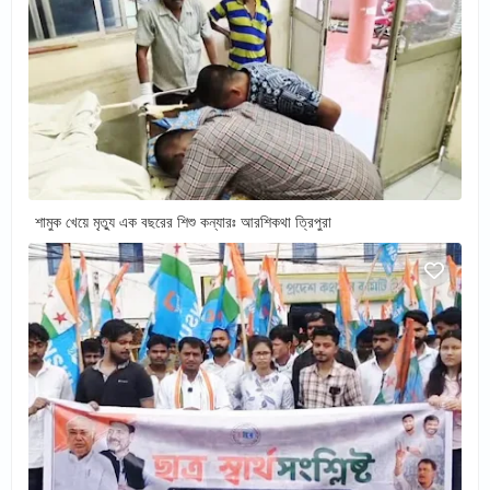
শামুক খেয়ে মৃত্যু এক বছরের শিশু কন্যারঃ আরশিকথা ত্রিপুরা