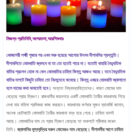
নিজস্ব প্রতিনিধি,আগরতলা,আরশিকথাঃ
কোজাগরী লক্ষ্মী পূজার পর এখন শুরু হয়েছে আলোর উৎসব দীপাবলির প্রস্তুতি।
দীপাবলিতে মোমবাতি জ্বলবে না তা তো হতেই পারে না। যতোই বাহারি বৈদ্যুতিক
বাতির প্রচলন হোক না কেন মোমবাতির চাহিদা কিন্তু আজও আছে। তবে বৈদ্যুতিক
বাতির দাপটে কিছুটা চাহিদা তো নিঃসন্দেহে কমেছে। কিন্তু এবছর মোমবাতি জ্বালাতে
হলে দামের কথা ভাবতেই হবে।
অন্তত নিম্নমধ্যবিত্তদের। কারণ মোমের দাম
বেড়েছে প্রায় দ্বিগুণ। রাজধানীর জয়নগরে একটি মোমবাতি তৈরীর কারখানায় গিয়ে
দেখা যায় মহিলা শ্রমিকরা কাজ করছেন। কারখানার কর্ণধার সুজন ব্যানার্জি জানান,
অনেক ছোটখাটো মোমবাতি তৈরীর কারখানা বন্ধ হয়ে গেছে। চাহিদা ভালই
আছে। মোমবাতির দাম যে প্রায় দ্বিগুণ বেড়েছে তা অকপটে স্বীকার করেন
তিনি।
জ্বালানির মূল্যবৃদ্ধির দরুন মোমেরও দাম বেড়েছে। দীপাবলীর আগে চাহিদা