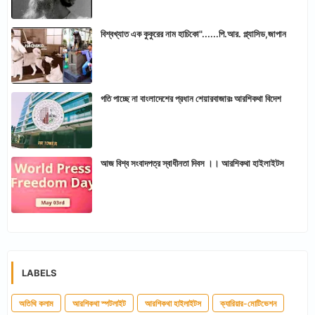
বিশ্বখ্যাত এক কুকুরের নাম হাচিকো"......পি.আর. প্ল্যাসিড,জাপান
গতি পাচ্ছে না বাংলাদেশের প্রধান শেয়ারবাজারঃ আরশিকথা বিদেশ
আজ বিশ্ব সংবাদপত্র স্বাধীনতা দিবস ।। আরশিকথা হাইলাইটস
LABELS
অতিথি কলাম
আরশিকথা স্পটলাইট
আরশিকথা হাইলাইটস
ক্যারিয়ার-মোটিভেশন