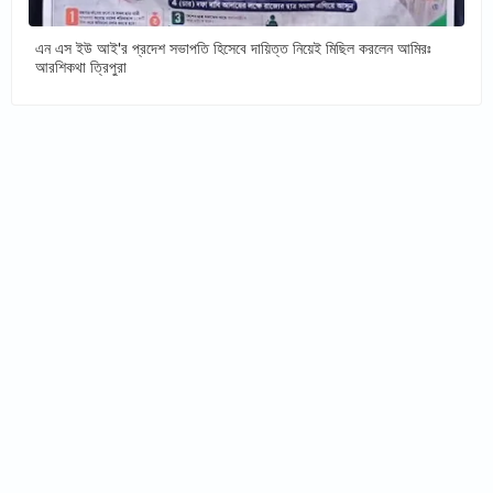
এন এস ইউ আই'র প্রদেশ সভাপতি হিসেবে দায়িত্ত নিয়েই মিছিল করলেন আমিরঃ
আরশিকথা ত্রিপুরা