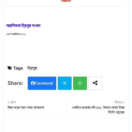
*বিজ্ঞাপন*
আরশিকথা ত্রিপুরা সংবাদ
২৪শে অক্টোবর ২০২১
Tags
ত্রিপুরা
Facebook
Twi
Wh
পূর্বতন
নবীনতর
বিজন ধরের স্মরণ সভাঃ আগরতলা
একদিনে করোনার বলি ৫৬১, উৎসবে লাগাম টানার
tter
ats
নির্দেশ কেন্দ্রের
app