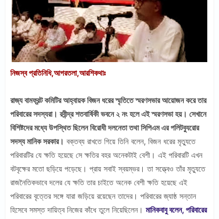
নিজস্ব প্রতিনিধি,আগরতলা,আরশিকথাঃ
রাজ্য বামফ্রন্ট কমিটির আহ্বায়ক বিজন ধরের স্মৃতিতে স্মরণসভার আয়োজন করে তার
পরিবারের সদস্যরা। রবীন্দ্র শতবার্ষিকী ভবনে ২ নং হলে এই স্মরণসভা হয়। সেখানে
বিশিষ্টদের মধ্যে উপস্থিত ছিলেন বিরোধী দলনেতা তথা সিপিএম এর পলিটব্যুরোর
সদস্য মানিক সরকার।
বক্তব্য রাখতে গিয়ে তিনি বলেন, বিজন ধরের মৃত্যুতে
পরিবারটির যে ক্ষতি হয়েছে সে ক্ষতির বহর অনেকটাই বেশী। এই পরিবারটি এখন
বটবৃক্ষের মতো ছড়িয়ে পড়েছে। প্রায় সবাই স্বয়ম্ভর। তা সত্ত্বেও তাঁর মৃত্যুতে
রাজনৈতিকভাবে দলের যে ক্ষতি তার চাইতে অনেক বেশী ক্ষতি হয়েছে এই
পরিবারের বৃত্তের সঙ্গে যারা জড়িয়ে রয়েছেন তাদের। পরিবারের জ্যাষ্ঠ সন্তান
হিসেবে সমস্ত দায়িত্ব নিজের কাঁধে তুলে নিয়েছিলেন।
মানিকবাবু বলেন, পরিবারের