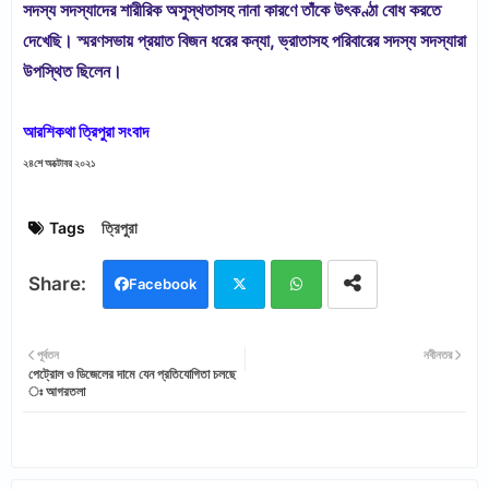
সদস্য সদস্যাদের শারীরিক অসুস্থতাসহ নানা কারণে তাঁকে উৎকণ্ঠা বোধ করতে
দেখেছি। স্মরণসভায় প্রয়াত বিজন ধরের কন্যা, ভ্রাতাসহ পরিবারের সদস্য সদস্যারা
উপস্থিত ছিলেন।
আরশিকথা ত্রিপুরা সংবাদ
২৪শে অক্টোবর ২০২১
Tags
ত্রিপুরা
Facebook
Twi
Wh
পূর্বতন
নবীনতর
পেট্রোল ও ডিজেলের দামে যেন প্রতিযোগিতা চলছে
tter
ats
ঃ আগরতলা
app