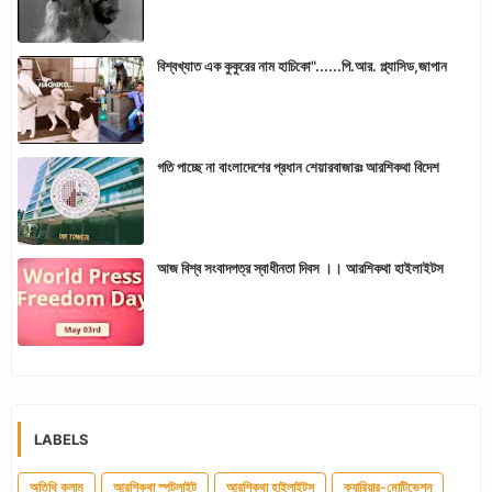
বিশ্বখ্যাত এক কুকুরের নাম হাচিকো"......পি.আর. প্ল্যাসিড,জাপান
গতি পাচ্ছে না বাংলাদেশের প্রধান শেয়ারবাজারঃ আরশিকথা বিদেশ
আজ বিশ্ব সংবাদপত্র স্বাধীনতা দিবস ।। আরশিকথা হাইলাইটস
LABELS
অতিথি কলাম
আরশিকথা স্পটলাইট
আরশিকথা হাইলাইটস
ক্যারিয়ার-মোটিভেশন