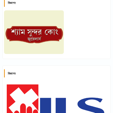
বিজ্ঞাপন
বিজ্ঞাপন