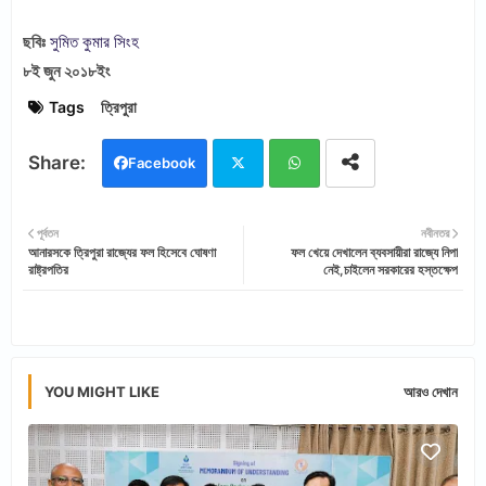
ছবিঃ
সুমিত কুমার সিংহ
৮ই জুন ২০১৮ইং
Tags
ত্রিপুরা
Facebook
Twi
Wh
পূর্বতন
নবীনতর
আনারসকে ত্রিপুরা রাজ্যের ফল হিসেবে ঘোষণা
ফল খেয়ে দেখালেন ব্যবসায়ীরা রাজ্যে নিপা
tter
ats
রাষ্ট্রপতির
নেই,চাইলেন সরকারের হস্তক্ষেপ
app
YOU MIGHT LIKE
আরও দেখান