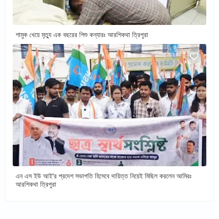
শামুক খেয়ে মৃত্যু এক বছরের শিশু কন্যারঃ আরশিকথা ত্রিপুরা
এন এস ইউ আই'র প্রদেশ সভাপতি হিসেবে দায়িত্ত নিয়েই মিছিল করলেন আমিরঃ
আরশিকথা ত্রিপুরা