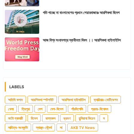
গতি পাচ্ছে না বাংলাদেশের প্রধান শেয়ারবাজারঃ আরশিকথা বিদেশ
আজ বিশ্ব সংবাদপত্র স্বাধীনতা দিবস ।। আরশিকথা হাইলাইটস
LABELS
অতিথি কলাম
আরশিকথা স্পটলাইট
আরশিকথা হাইলাইটস
ক্যারিয়ার-মোটিভেশন
খেলা
ত্রিপুরা
দেশ
দেশ-বিদেশ
পাঁচমিশেলি
প্রচার-বিনোদন
ফটো গ্যালারী
বিদেশ
ভাগ্যফল
ভ্রমণ
মুন্সিয়ানা কিচেন
স
সাহিত্য-সংস্কৃতি
স্বাস্থ্য-সৌন্দর্য
সl
AKB TV News