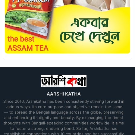
AARSHI KATHA
Since 2016, Arshikatha has been consistently striving forward in
various ways. Its core purpose and objective remain the same
— to spread the Bengali language across the globe, preserving
and enhancing its dignity and beauty. By exchanging the finest
thoughts with Bengali-speaking communities worldwide, it aims
to foster a strong, enduring bond. So far, Arshikatha has
established connections with 10 countries and has successfully