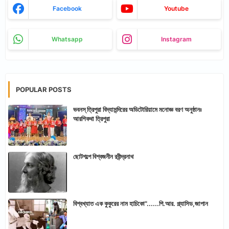
Facebook
Youtube
Whatsapp
Instagram
POPULAR POSTS
ভবনস্ ত্রিপুরা বিদ্যামন্দিরের অডিটোরিয়ামে মনোজ্ঞ বরণ অনুষ্ঠানঃ
আরশিকথা ত্রিপুরা
ছোটগল্পে বিশ্বজনীন রবীন্দ্রনাথ
বিশ্বখ্যাত এক কুকুরের নাম হাচিকো"......পি.আর. প্ল্যাসিড,জাপান