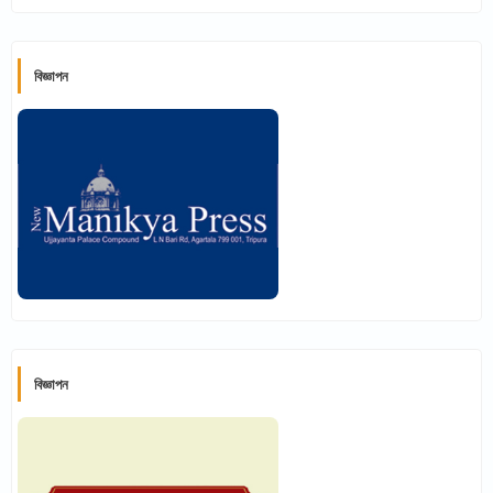
বিজ্ঞাপন
বিজ্ঞাপন