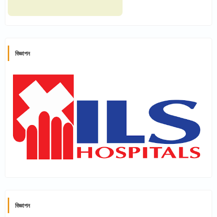
বিজ্ঞাপন
বিজ্ঞাপন