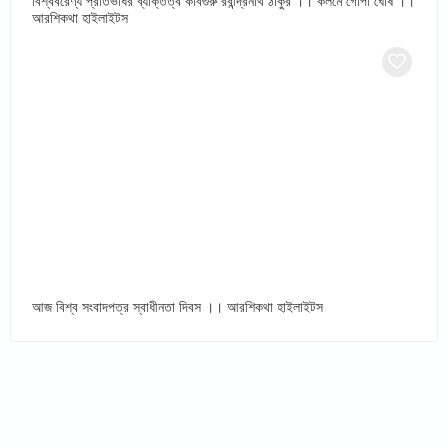
বিশ্ববরেণ্য প্রতিভাধর ব্যক্তিত্ব কবিগুরু রবীন্দ্রনাথ ঠাকুর ।। কলমে গোপা ঘোষ ।।
আরশিকথা হাইলাইটস
আজ বিশ্ব সংবাদপত্র স্বাধীনতা দিবস ।। আরশিকথা হাইলাইটস