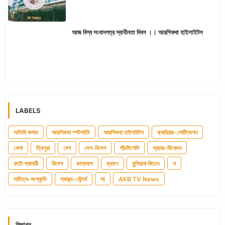
আজ বিশ্ব সংবাদপত্র স্বাধীনতা দিবস ।। আরশিকথা হাইলাইটস
LABELS
অতিথি কলাম
আরশিকথা স্পটলাইট
আরশিকথা হাইলাইটস
ক্যারিয়ার-মোটিভেশন
খেলা
ত্রিপুরা
দেশ
দেশ-বিদেশ
পাঁচমিশেলি
প্রচার-বিনোদন
ফটো গ্যালারী
বিদেশ
ভাগ্যফল
ভ্রমণ
মুন্সিয়ানা কিচেন
স
সাহিত্য-সংস্কৃতি
স্বাস্থ্য-সৌন্দর্য
সl
AKB TV News
বিজ্ঞাপন