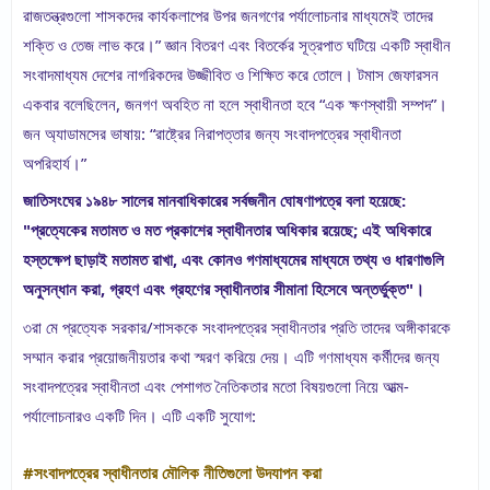
রাজতন্ত্রগুলো শাসকদের কার্যকলাপের উপর জনগণের পর্যালোচনার মাধ্যমেই তাদের 
শক্তি ও তেজ লাভ করে।” জ্ঞান বিতরণ এবং বিতর্কের সূত্রপাত ঘটিয়ে একটি স্বাধীন 
সংবাদমাধ্যম দেশের নাগরিকদের উজ্জীবিত ও শিক্ষিত করে তোলে। টমাস জেফারসন 
একবার বলেছিলেন, জনগণ অবহিত না হলে স্বাধীনতা হবে “এক ক্ষণস্থায়ী সম্পদ”। 
জন অ্যাডামসের ভাষায়: “রাষ্ট্রের নিরাপত্তার জন্য সংবাদপত্রের স্বাধীনতা 
অপরিহার্য।”
জাতিসংঘের ১৯৪৮ সালের মানবাধিকারের সর্বজনীন ঘোষণাপত্রে বলা হয়েছে: 
"প্রত্যেকের মতামত ও মত প্রকাশের স্বাধীনতার অধিকার রয়েছে; এই অধিকারে 
হস্তক্ষেপ ছাড়াই মতামত রাখা, এবং কোনও গণমাধ্যমের মাধ্যমে তথ্য ও ধারণাগুলি 
অনুসন্ধান করা, গ্রহণ এবং গ্রহণের স্বাধীনতার সীমানা হিসেবে অন্তর্ভুক্ত"।
৩রা মে প্রত্যেক সরকার/শাসককে সংবাদপত্রের স্বাধীনতার প্রতি তাদের অঙ্গীকারকে 
সম্মান করার প্রয়োজনীয়তার কথা স্মরণ করিয়ে দেয়। এটি গণমাধ্যম কর্মীদের জন্য 
সংবাদপত্রের স্বাধীনতা এবং পেশাগত নৈতিকতার মতো বিষয়গুলো নিয়ে আত্ম-
পর্যালোচনারও একটি দিন। এটি একটি সুযোগ:
#সংবাদপত্রের স্বাধীনতার মৌলিক নীতিগুলো উদযাপন করা