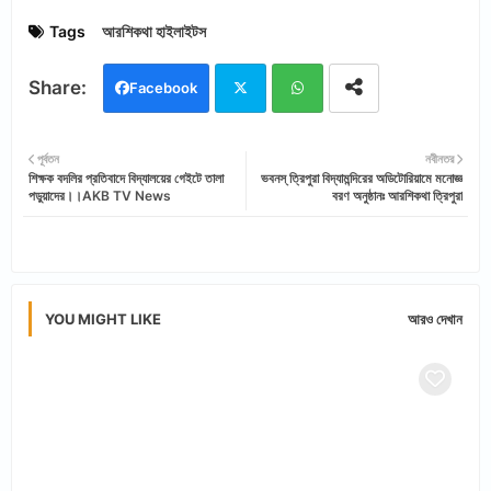
Tags
আরশিকথা হাইলাইটস
Facebook
Twi
Wh
পূর্বতন
নবীনতর
শিক্ষক বদলির প্রতিবাদে বিদ্যালয়ের গেইটে তালা
ভবনস্ ত্রিপুরা বিদ্যামন্দিরের অডিটোরিয়ামে মনোজ্ঞ
tter
ats
পড়ুয়াদের।।AKB TV News
বরণ অনুষ্ঠানঃ আরশিকথা ত্রিপুরা
app
YOU MIGHT LIKE
আরও দেখান