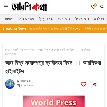
0
Home
AKB News
ত্রিপুরার খবর
দেশের খবর
বিদেশের খবর
আরশিকথা হ
Breaking News
তের অন্ধকারে দুঃসাহসিক ছিনতাইয়ের ঘটনা।।AKB TV News
ডিজিপি'র রহস্য মৃত্যুর নিরপেক্ষ তদন্তে
হোম
আরশিকথা হাইলাইটস
আজ বিশ্ব সংবাদপত্র স্বাধীনতা দিবস ।। আরশিকথা
হাইলাইটস
আজ বিশ্ব সংবাদপত্র স্বাধীনতা দিবস ।। আরশিকথা
হাইলাইটস
আরশি কথা
মে ০৩, ২০২৬