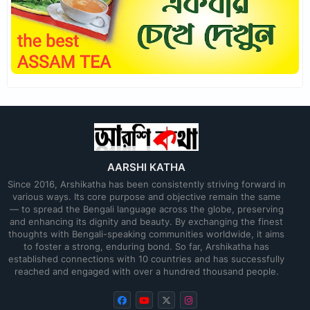
AARSHI KATHA
Since 2016, Arshikatha has been consistently striving forward in
various ways. Its core purpose and objective remain the same
— to spread the Bengali language across the globe, preserving
and enhancing its dignity and beauty. By exchanging the finest
thoughts with Bengali-speaking communities worldwide, it aims
to foster a strong, enduring bond. So far, Arshikatha has
established connections with 10 countries and has successfully
reached and engaged with over a hundred thousand people.