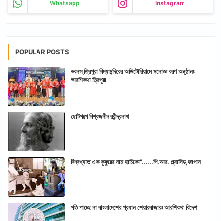
Whatsapp
Instagram
POPULAR POSTS
ভবনস্ ত্রিপুরা বিদ্যামন্দিরের অডিটোরিয়ামে মনোজ্ঞ বরণ অনুষ্ঠানঃ
আরশিকথা ত্রিপুরা
ছোটগল্পে বিশ্বজনীন রবীন্দ্রনাথ
বিশ্বখ্যাত এক কুকুরের নাম হাচিকো"......পি.আর. প্ল্যাসিড,জাপান
গতি পাচ্ছে না বাংলাদেশের প্রধান শেয়ারবাজারঃ আরশিকথা বিদেশ