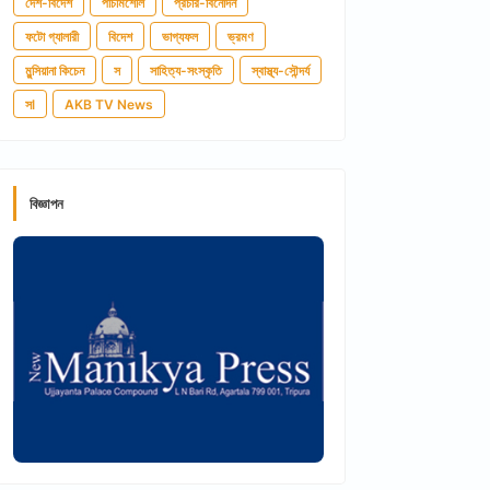
দেশ-বিদেশ
পাঁচমিশেলি
প্রচার-বিনোদন
ফটো গ্যালারী
বিদেশ
ভাগ্যফল
ভ্রমণ
মুন্সিয়ানা কিচেন
স
সাহিত্য-সংস্কৃতি
স্বাস্থ্য-সৌন্দর্য
সl
AKB TV News
বিজ্ঞাপন