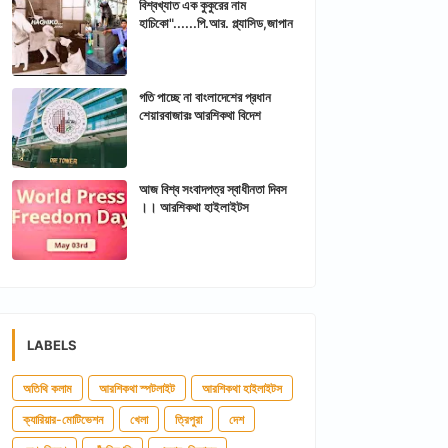
বিশ্বখ্যাত এক কুকুরের নাম
হাচিকো"......পি.আর. প্ল্যাসিড,জাপান
গতি পাচ্ছে না বাংলাদেশের প্রধান
শেয়ারবাজারঃ আরশিকথা বিদেশ
আজ বিশ্ব সংবাদপত্র স্বাধীনতা দিবস
।। আরশিকথা হাইলাইটস
LABELS
অতিথি কলাম
আরশিকথা স্পটলাইট
আরশিকথা হাইলাইটস
ক্যারিয়ার-মোটিভেশন
খেলা
ত্রিপুরা
দেশ