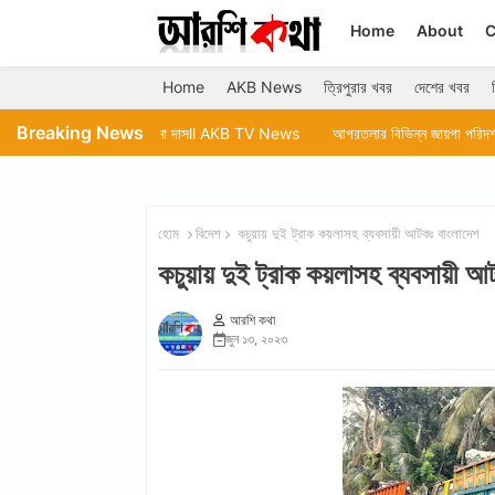
Home
About
C
Home
AKB News
ত্রিপুরার খবর
দেশের খবর
Breaking News
াটাচ্ছেন রুমা দাসll AKB TV News
আগরতলার বিভিন্ন জায়গা পরিদর্শন করেন মেয়র দীপক
হোম
বিদেশ
কচুয়ায় দুই ট্রাক কয়লাসহ ব্যবসায়ী আটকঃ বাংলাদেশ
কচুয়ায় দুই ট্রাক কয়লাসহ ব্যবসায়ী আ
আরশি কথা
জুন ১৩, ২০২৩