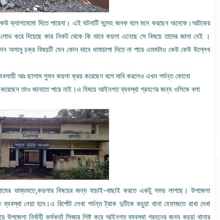
ড়া কেউ ক্যাশমেমো দিতে পারেনা। এই ঘটনাটি সন্দেহ জনক বলে মনে করছেন অনেকে।আটকের
রাক লোড করে দিয়েছে কার নিকট থেকে কি ভাবে কয়লা এনেছে সে বিষয়ে তাদের জানা নেই ।
।কোন অসাধু চক্র বিষয়টি যেন কোন ভাবে ধামাচাপা দিতে না পারে এমমটাও কেউ কেউ উল্লেখ
,ব্যবসায়ী আঃ ছালাম সুমন কয়লা ক্রয় করেছেন বলে দাবি করলেও এখন পর্যন্ত কোনো
 করেছেন তাও জানাতে পারে নাই।এ বিষয়ে আইনগত ব্যবস্থা গ্রহণের জন্য ওসিকে বলা
 ইসলামের ভাষ্যমতে,কয়লার বিষয়ের জন্য যাচাই-বাছাই করতে একটু সময় লাগছে। উপজেলা
্যবস্থা নেয়া হবে।এ রির্পোট লেখা পর্যন্ত ট্রাক দুটিকে কচুয়া থানা হেফাজতে রাখা দেখা
উপজেলা নির্বাহী কর্মকর্তা সিজার লিষ্ট করে আইনগত ব্যবস্থা গ্রহনের জন্য কচুয়া থানার