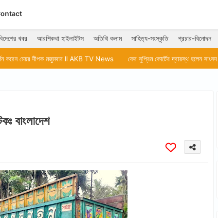
ontact
বিদেশের খবর
আরশিকথা হাইলাইটস
অতিথি কলাম
সাহিত্য-সংস্কৃতি
প্রচার-বিনোদন
 মজুমদার ll AKB TV News
ফের সুপ্রিম কোর্টের দ্বারস্থ হলেন সাংসদ অভিষেক বন্দ্যোপাধ
টকঃ বাংলাদেশ