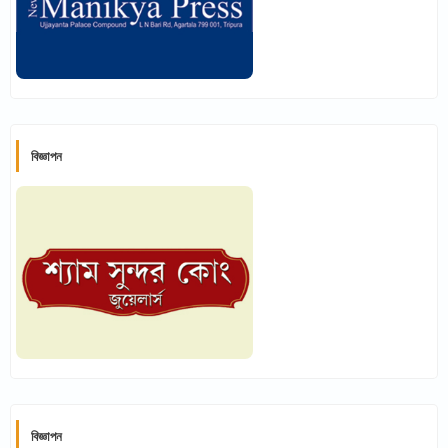
বিজ্ঞাপন
বিজ্ঞাপন