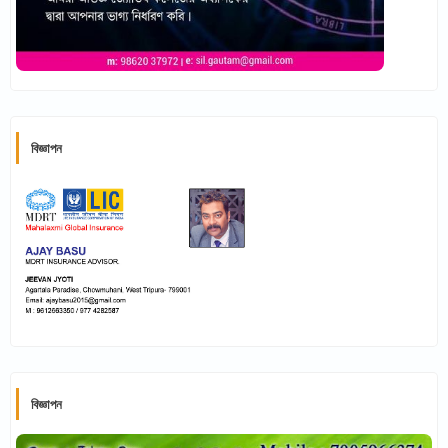
বিজ্ঞাপন
বিজ্ঞাপন