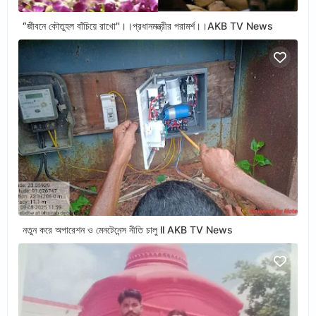
“জীবনে কৌতুহল বাঁচিয়ে রাখো''।।প্রধানমন্ত্রীর পরামর্শ।।AKB TV News
নতুন করে অপারেশন ও মেনটেনেন্স নীতি চালু ll AKB TV News