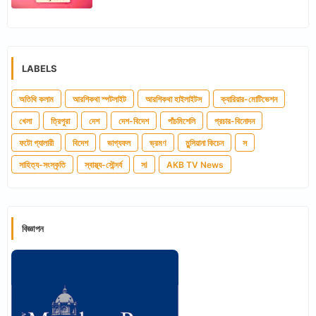
LABELS
অতিথি কলাম
আরশিকথা স্পটলাইট
আরশিকথা হাইলাইটস
ক্যারিয়ার-মোটিভেশন
খেলা
ত্রিপুরা
দেশ
দেশ-বিদেশ
পাঁচমিশেলি
প্রচার-বিনোদন
ফটো গ্যালারী
বিদেশ
ভাগ্যফল
ভ্রমণ
মুন্সিয়ানা কিচেন
স
সাহিত্য-সংস্কৃতি
স্বাস্থ্য-সৌন্দর্য
সl
AKB TV News
বিজ্ঞাপন