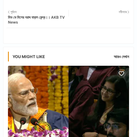
Twi
Wh
পূর্বতন
নবীনতর
মিড ডে মিলের বরাদ্দ বাড়াল কেন্দ্র।। AKB TV
tter
ats
News
app
YOU MIGHT LIKE
আরও দেখান