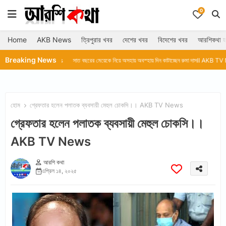
0
Home
AKB News
ত্রিপুরার খবর
দেশের খবর
বিদেশের খবর
আরশিকথা হ
Breaking News
AKB TV News
সাত বছরের মেয়েকে নিয়ে অসহায় অবস্হায় দিন কাটাচ্ছেন রুমা দাসll AKB TV News
আগরতলা
হোম
গ্রেফতার হলেন পলাতক ব্যবসায়ী মেহুল চোকসি।। AKB TV News
গ্রেফতার হলেন পলাতক ব্যবসায়ী মেহুল চোকসি।।
AKB TV News
আরশি কথা
এপ্রিল ১৪, ২০২৫