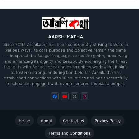
AARSHI KATHA
Since 2016, Arshikatha has been consistently striving forward in
various ways. Its core purpose and objective remain the same
— to spread the Bengali language across the globe, preserving
and enhancing its dignity and beauty. By exchanging the finest
thoughts with Bengali-speaking communities worldwide, it aims
to foster a strong, enduring bond. So far, Arshikatha has
established connections with 10 countries and has successfully
reached and engaged with over a hundred thousand people.
Home
About
Contact us
Privacy Policy
Terms and Conditions