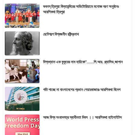
ভবনস্ ত্রিপুরা বিদ্যামন্দিরের অডিটোরিয়ামে মনোজ্ঞ বরণ অনুষ্ঠানঃ
আরশিকথা ত্রিপুরা
ছোটগল্পে বিশ্বজনীন রবীন্দ্রনাথ
বিশ্বখ্যাত এক কুকুরের নাম হাচিকো"......পি.আর. প্ল্যাসিড,জাপান
গতি পাচ্ছে না বাংলাদেশের প্রধান শেয়ারবাজারঃ আরশিকথা বিদেশ
আজ বিশ্ব সংবাদপত্র স্বাধীনতা দিবস ।। আরশিকথা হাইলাইটস