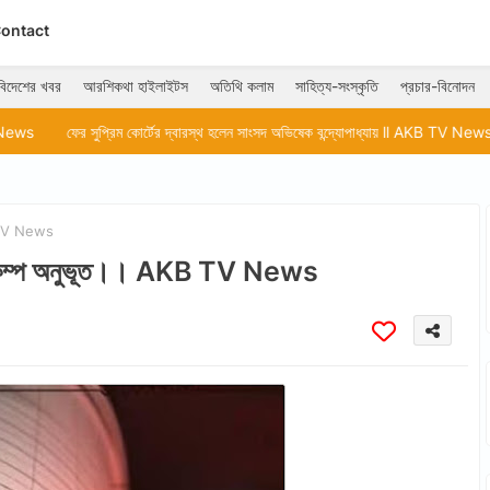
ontact
বিদেশের খবর
আরশিকথা হাইলাইটস
অতিথি কলাম
সাহিত্য-সংস্কৃতি
প্রচার-বিনোদন
রিম কোর্টের দ্বারস্থ হলেন সাংসদ অভিষেক বন্দ্যোপাধ্যায় ll AKB TV News
এসসি-এসটি ‘ক্র
KB TV News
ভূমিকম্প অনুভূত।। AKB TV News