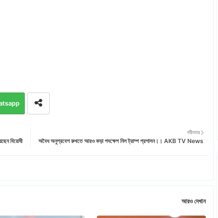
atsapp
নবীনতর
য়েছেন বিরোধী
অবৈধ অনুপ্রবেশ রুখতে আরও কড়া পদক্ষেপ নিল ট্রাম্প প্রশাসন।। AKB TV News
আরও দেখান