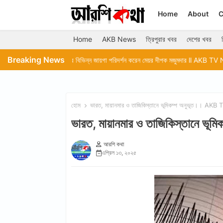
Home
About
C
Home
AKB News
ত্রিপুরার খবর
দেশের খবর
Breaking News
আগরতলার বিভিন্ন জায়গা পরিদর্শন করেন মেয়র দীপক মজুমদার ll AKB TV News
ফের সুপ্
হোম
ভারত, মায়ানমার ও তাজিকিস্তানে ভূমিকম্প অনুভূত।। A
ভারত, মায়ানমার ও তাজিকিস্তানে 
আরশি কথা
এপ্রিল ১৩, ২০২৫