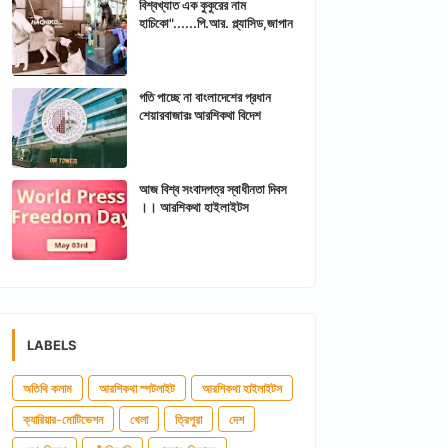
বিশ্বখ্যাত এক কুকুরের নাম
হাচিকো"......পি.আর. প্ল্যাসিড,জাপান
গতি পাচ্ছে না বাংলাদেশের প্রধান
শেয়ারবাজারঃ আরশিকথা বিদেশ
আজ বিশ্ব সংবাদপত্র স্বাধীনতা দিবস
।। আরশিকথা হাইলাইটস
LABELS
অতিথি কলাম
আরশিকথা স্পটলাইট
আরশিকথা হাইলাইটস
ক্যারিয়ার-মোটিভেশন
খেলা
ত্রিপুরা
দেশ