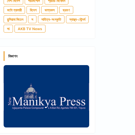
দেশ-বিদেশ
পাঁচমিশেলি
প্রচার-বিনোদন
ফটো গ্যালারী
বিদেশ
ভাগ্যফল
ভ্রমণ
মুন্সিয়ানা কিচেন
স
সাহিত্য-সংস্কৃতি
স্বাস্থ্য-সৌন্দর্য
সl
AKB TV News
বিজ্ঞাপন