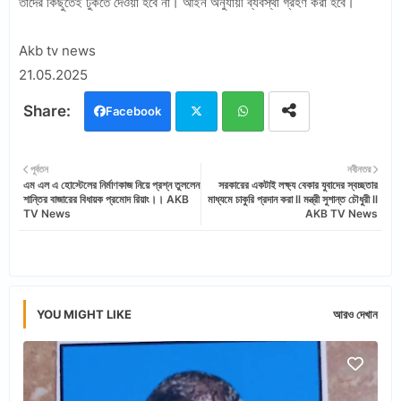
তাদের কিছুতেই ঢুকতে দেওয়া হবে না। আইন অনুযায়ী ব্যবস্থা গ্রহণ করা হবে।
Akb tv news
21.05.2025
Facebook
Twi
Wh
পূর্বতন
নবীনতর
এম এল এ হোস্টেলের নির্মাণকাজ নিয়ে প্রশ্ন তুললেন
সরকারের একটাই লক্ষ্য বেকার যুবাদের স্বচ্ছতার
tter
ats
শান্তির বাজারের বিধায়ক প্রমোদ রিয়াং।। AKB
মাধ্যমে চাকুরি প্রদান করা ll মন্ত্রী সুশান্ত চৌধুরী ll
TV News
AKB TV News
app
YOU MIGHT LIKE
আরও দেখান