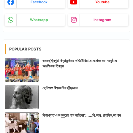
Facebook
Youtube
Whatsapp
Instagram
POPULAR POSTS
ভবনস্ ত্রিপুরা বিদ্যামন্দিরের অডিটোরিয়ামে মনোজ্ঞ বরণ অনুষ্ঠানঃ
আরশিকথা ত্রিপুরা
ছোটগল্পে বিশ্বজনীন রবীন্দ্রনাথ
বিশ্বখ্যাত এক কুকুরের নাম হাচিকো"......পি.আর. প্ল্যাসিড,জাপান