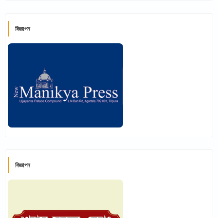
বিজ্ঞাপন
বিজ্ঞাপন