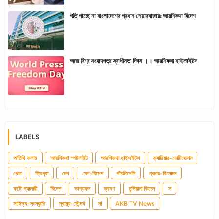
গতি পাচ্ছে না বাংলাদেশের প্রধান শেয়ারবাজারঃ আরশিকথা বিদেশ
আজ বিশ্ব সংবাদপত্র স্বাধীনতা দিবস ।। আরশিকথা হাইলাইটস
LABELS
অতিথি কলাম
আরশিকথা স্পটলাইট
আরশিকথা হাইলাইটস
ক্যারিয়ার-মোটিভেশন
খেলা
ত্রিপুরা
দেশ
দেশ-বিদেশ
পাঁচমিশেলি
প্রচার-বিনোদন
ফটো গ্যালারী
বিদেশ
ভাগ্যফল
ভ্রমণ
মুন্সিয়ানা কিচেন
স
সাহিত্য-সংস্কৃতি
স্বাস্থ্য-সৌন্দর্য
সl
AKB TV News