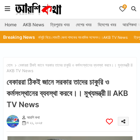
0
Home
AKB News
ত্রিপুরার খবর
দেশের খবর
বিদেশের খবর
আরশিকথা হ
Breaking News
তিরঙ্গা’ কর্মসূচি নিয়ে গোমতী জেলা শাসকের সাংবাদিক সম্মেলন।।AKB TV News
ত্রিপুরায় বিদ্যুতের কোনও
হোম
বেকাররা ঠিকই জানে সরকার তাদের চাকুরি ও কর্মসংস্থানের ব্যবস্থা করবে।। মুখ্যমন্ত্রী ll
AKB TV News
বেকাররা ঠিকই জানে সরকার তাদের চাকুরি ও
কর্মসংস্থানের ব্যবস্থা করবে।। মুখ্যমন্ত্রী ll AKB
TV News
আরশি কথা
মে ২১, ২০২৫