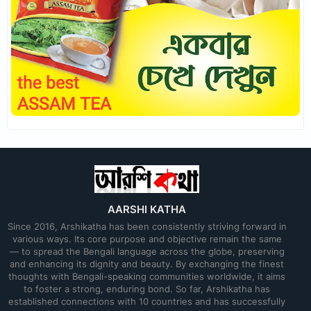
AARSHI KATHA
Since 2016, Arshikatha has been consistently striving forward in
various ways. Its core purpose and objective remain the same
— to spread the Bengali language across the globe, preserving
and enhancing its dignity and beauty. By exchanging the finest
thoughts with Bengali-speaking communities worldwide, it aims
to foster a strong, enduring bond. So far, Arshikatha has
established connections with 10 countries and has successfully