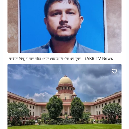
কাউকে কিছু না বলে বাড়ি থেকে বেরিয়ে নিখোঁজ এক যুবক।।AKB TV News