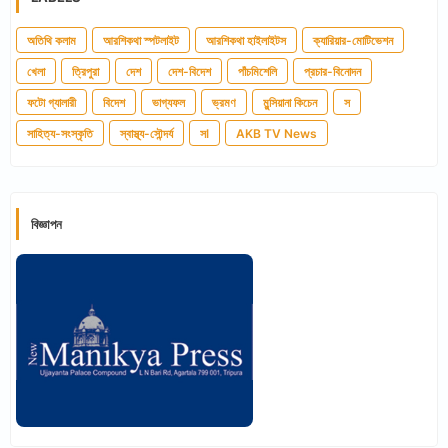
অতিথি কলাম
আরশিকথা স্পটলাইট
আরশিকথা হাইলাইটস
ক্যারিয়ার-মোটিভেশন
খেলা
ত্রিপুরা
দেশ
দেশ-বিদেশ
পাঁচমিশেলি
প্রচার-বিনোদন
ফটো গ্যালারী
বিদেশ
ভাগ্যফল
ভ্রমণ
মুন্সিয়ানা কিচেন
স
সাহিত্য-সংস্কৃতি
স্বাস্থ্য-সৌন্দর্য
সl
AKB TV News
বিজ্ঞাপন