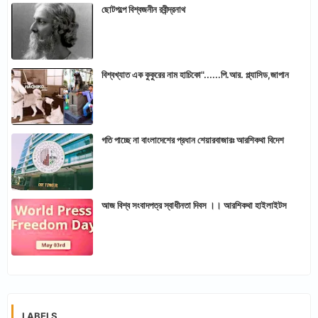
ছোটগল্পে বিশ্বজনীন রবীন্দ্রনাথ
বিশ্বখ্যাত এক কুকুরের নাম হাচিকো"......পি.আর. প্ল্যাসিড,জাপান
গতি পাচ্ছে না বাংলাদেশের প্রধান শেয়ারবাজারঃ আরশিকথা বিদেশ
আজ বিশ্ব সংবাদপত্র স্বাধীনতা দিবস ।। আরশিকথা হাইলাইটস
LABELS