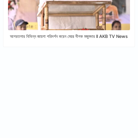
আগরতলার বিভিন্ন জায়গা পরিদর্শন করেন মেয়র দীপক মজুমদার ll AKB TV News