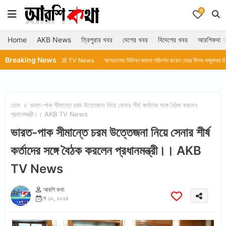
0
Home
AKB News
ত্রিপুরার খবর
দেশের খবর
বিদেশের খবর
আরশিকথা হ
Breaking News
ুমা দাসll AKB TV News
আগরতলার বিভিন্ন জায়গা পরিদর্শন করেন মেয়র দীপক মজুমদার ll AKB TV News
হোম
ভারত-পাক সীমান্তে চরম উত্তেজনা নিয়ে সেনার শীর্ষ কর্তাদের সঙ্গে বৈঠক করলেন
প্রধানমন্ত্রী।। AKB TV News
ভারত-পাক সীমান্তে চরম উত্তেজনা নিয়ে সেনার শীর্ষ
কর্তাদের সঙ্গে বৈঠক করলেন প্রধানমন্ত্রী।। AKB
TV News
আরশি কথা
মে ১০, ২০২৫