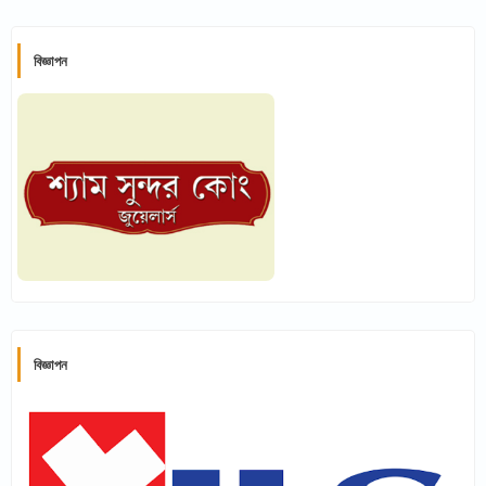
বিজ্ঞাপন
বিজ্ঞাপন