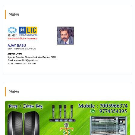
বিজ্ঞাপন
বিজ্ঞাপন