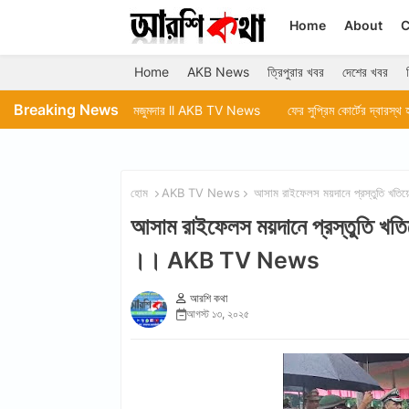
Home
About
C
Home
AKB News
ত্রিপুরার খবর
দেশের খবর
Breaking News
মেয়র দীপক মজুমদার ll AKB TV News
ফের সুপ্রিম কোর্টের দ্বারস্থ হলেন সাংসদ অভিষেক 
হোম
AKB TV News
আসাম রাইফেলস ময়দানে প্রস্তুতি খতি
আসাম রাইফেলস ময়দানে প্রস্তুতি খতিয়ে
।। AKB TV News
আরশি কথা
আগস্ট ১৩, ২০২৫