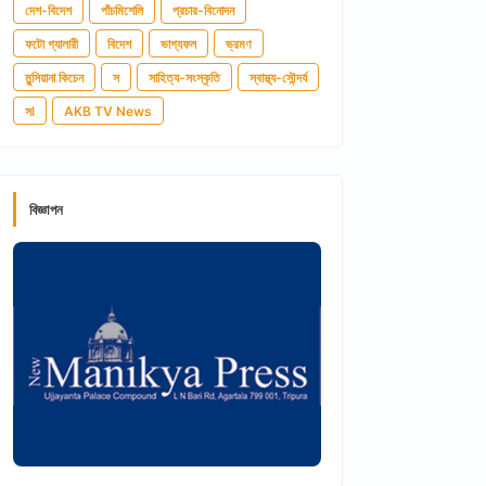
দেশ-বিদেশ
পাঁচমিশেলি
প্রচার-বিনোদন
ফটো গ্যালারী
বিদেশ
ভাগ্যফল
ভ্রমণ
মুন্সিয়ানা কিচেন
স
সাহিত্য-সংস্কৃতি
স্বাস্থ্য-সৌন্দর্য
সl
AKB TV News
বিজ্ঞাপন