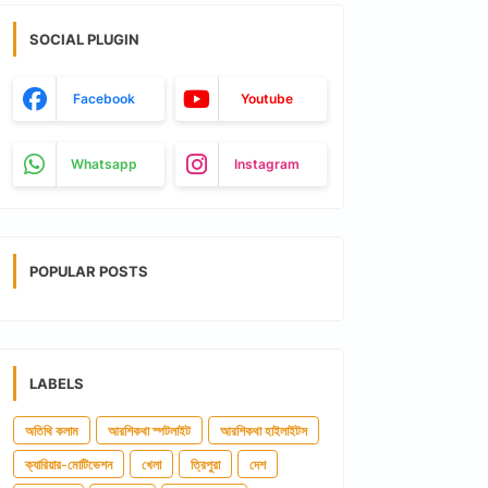
SOCIAL PLUGIN
Facebook
Youtube
Whatsapp
Instagram
POPULAR POSTS
LABELS
অতিথি কলাম
আরশিকথা স্পটলাইট
আরশিকথা হাইলাইটস
ক্যারিয়ার-মোটিভেশন
খেলা
ত্রিপুরা
দেশ