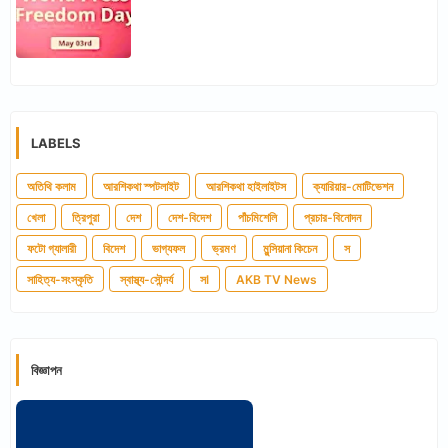
LABELS
অতিথি কলাম
আরশিকথা স্পটলাইট
আরশিকথা হাইলাইটস
ক্যারিয়ার-মোটিভেশন
খেলা
ত্রিপুরা
দেশ
দেশ-বিদেশ
পাঁচমিশেলি
প্রচার-বিনোদন
ফটো গ্যালারী
বিদেশ
ভাগ্যফল
ভ্রমণ
মুন্সিয়ানা কিচেন
স
সাহিত্য-সংস্কৃতি
স্বাস্থ্য-সৌন্দর্য
সl
AKB TV News
বিজ্ঞাপন