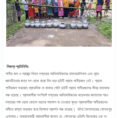
নিজস্ব প্রতিনিধিঃ
পানীয় জল ও স্বাস্থ্য বিধান দপ্তরের আধিকারিকদের খামখেয়ালিপনা এবং কান্ড
জ্ঞানহীনতার জন্য দশ থেকে বারো দিন ধরে দুইটি গ্রামে পানীয়জল নেই। গ্রামে
পানীয়জল সরবরাহ স্বাভাবিক না থাকায় গোটা দুইটি গ্রামে পানীয়জলের তীব্র হাহাকার
শুরু হয়েছে। গ্রামবাসীরা সংশ্লিষ্ট দপ্তরের আধিকারিকদের কয়েকবার জানানোর পরও
দপ্তরের পক্ষ থেকে কোনো ধরনের পদক্ষেপ না নেওয়ায় ক্ষুব্ধ গ্রামবাসীরা পানীয়জলের
দাবীতে রাস্তা অবরোধ করে বিক্ষোভ প্রদর্শন শুরু করেছে। ঘটনা কৈলাসহরের গোলকপুর
এলাকায়। অবরোধকারী গ্রামবাসীরা জানান যে, গোলকপুর এডিসি ভিলেজের এক নং