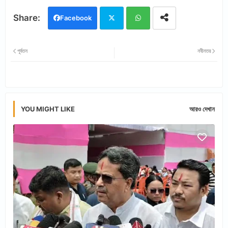
Facebook
Twi
Wh
পূর্বতন
নবীনতর
tter
ats
app
YOU MIGHT LIKE
আরও দেখান