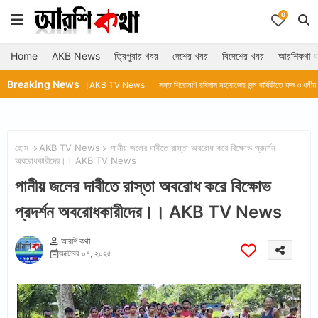
0
Home
AKB News
ত্রিপুরার খবর
দেশের খবর
বিদেশের খবর
আরশিকথা হ
Breaking News
ন মুখ্যমন্ত্রী।।AKB TV News
সন্ত শিরোমণি রবিদাস মহারাজের জন্ম বার্ষিকীতে যজ্ঞ ও ধর্মীয় অনুষ্ঠান।। AKB
হোম
AKB TV News
পানীয় জলের দাবীতে রাস্তা অবরোধ করে বিক্ষোভ প্রদর্শন
অবরোধকারীদের।। AKB TV News
পানীয় জলের দাবীতে রাস্তা অবরোধ করে বিক্ষোভ
প্রদর্শন অবরোধকারীদের।। AKB TV News
আরশি কথা
অক্টোবর ০৭, ২০২৫