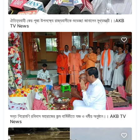
ঐতিহ্যবাহী কের পূজা উপলক্ষ্যে রাজ্যবাসীকে শুভেচ্ছা জানালেন মুখ্যমন্ত্রী।।AKB
TV News
সন্ত শিরোমণি রবিদাস মহারাজের জন্ম বার্ষিকীতে যজ্ঞ ও ধর্মীয় অনুষ্ঠান।। AKB TV
News