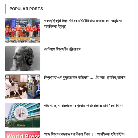
POPULAR POSTS
ভবনস্ ত্রিপুরা বিদ্যামন্দিরের অডিটোরিয়ামে মনোজ্ঞ বরণ অনুষ্ঠানঃ
আরশিকথা ত্রিপুরা
ছোটগল্পে বিশ্বজনীন রবীন্দ্রনাথ
বিশ্বখ্যাত এক কুকুরের নাম হাচিকো"......পি.আর. প্ল্যাসিড,জাপান
গতি পাচ্ছে না বাংলাদেশের প্রধান শেয়ারবাজারঃ আরশিকথা বিদেশ
আজ বিশ্ব সংবাদপত্র স্বাধীনতা দিবস ।। আরশিকথা হাইলাইটস