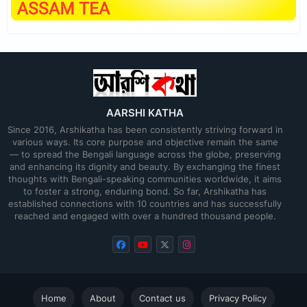
AARSHI KATHA
Since 2016, Arshikatha has been consistently striving forward in
various ways. Its core purpose and objective remain the same
— to spread the Bengali language across the globe, preserving
and enhancing its dignity and beauty. By exchanging the finest
thoughts with Bengali-speaking communities worldwide, it aims
to foster a strong, enduring bond. So far, Arshikatha has
established connections with 10 countries and has successfully
reached and engaged with over a hundred thousand people.
Home
About
Contact us
Privacy Policy