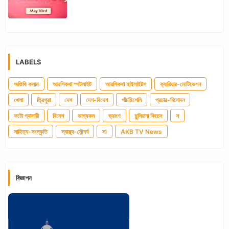
LABELS
অতিথি কলাম
আরশিকথা স্পটলাইট
আরশিকথা হাইলাইটস
ক্যারিয়ার-মোটিভেশন
খেলা
ত্রিপুরা
দেশ
দেশ-বিদেশ
পাঁচমিশেলি
প্রচার-বিনোদন
ফটো গ্যালারী
বিদেশ
ভাগ্যফল
ভ্রমণ
মুন্সিয়ানা কিচেন
স
সাহিত্য-সংস্কৃতি
স্বাস্থ্য-সৌন্দর্য
সl
AKB TV News
বিজ্ঞাপন