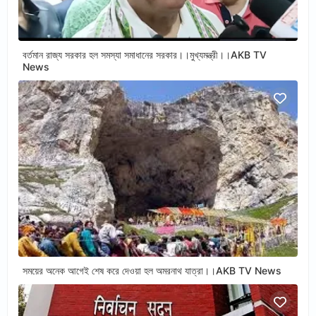
বর্তমান রাজ্য সরকার হল সমস্যা সমাধানের সরকার।।মুখ্যমন্ত্রী।।AKB TV
News
সময়ের অনেক আগেই শেষ করে দেওয়া হল অমরনাথ যাত্রা।।AKB TV News