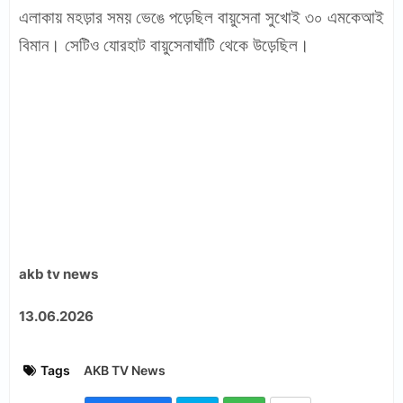
এলাকায় মহড়ার সময় ভেঙে পড়েছিল বায়ুসেনা সুখোই ৩০ এমকেআই
বিমান। সেটিও যোরহাট বায়ুসেনাঘাঁটি থেকে উড়েছিল।
akb tv news
13.06.2026
Tags
AKB TV News