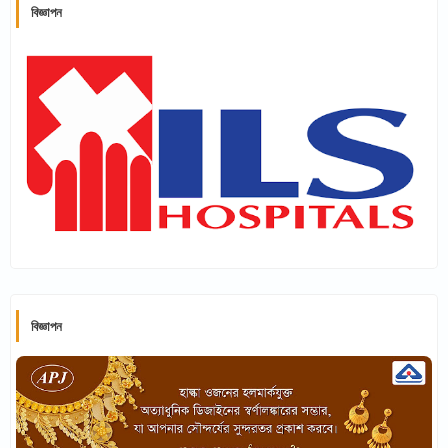
বিজ্ঞাপন
বিজ্ঞাপন