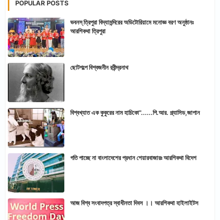
POPULAR POSTS
ভবনস্ ত্রিপুরা বিদ্যামন্দিরের অডিটোরিয়ামে মনোজ্ঞ বরণ অনুষ্ঠানঃ
আরশিকথা ত্রিপুরা
ছোটগল্পে বিশ্বজনীন রবীন্দ্রনাথ
বিশ্বখ্যাত এক কুকুরের নাম হাচিকো"......পি.আর. প্ল্যাসিড,জাপান
গতি পাচ্ছে না বাংলাদেশের প্রধান শেয়ারবাজারঃ আরশিকথা বিদেশ
আজ বিশ্ব সংবাদপত্র স্বাধীনতা দিবস ।। আরশিকথা হাইলাইটস