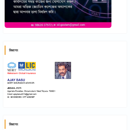
বিজ্ঞাপন
বিজ্ঞাপন