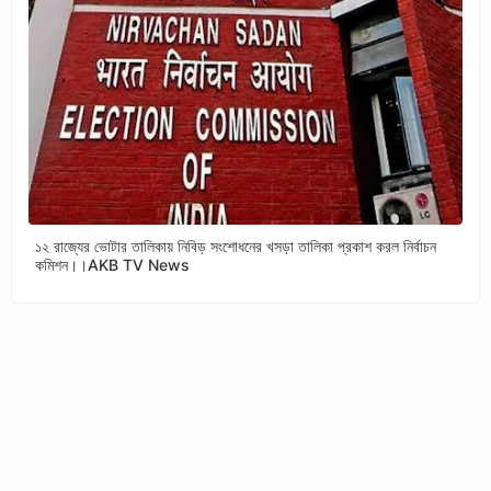
১২ রাজ্যের ভোটার তালিকায় নিবিড় সংশোধনের খসড়া তালিকা প্রকাশ করল নির্বাচন
কমিশন।।AKB TV News