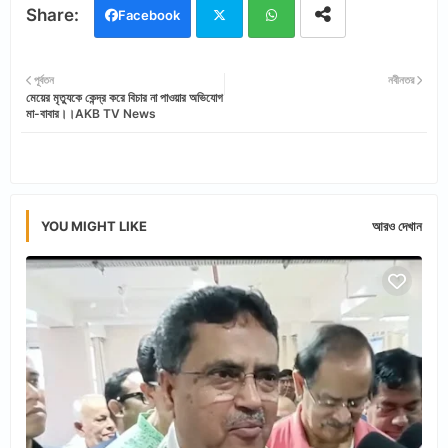
Facebook
Twi
Wh
পূর্বতন
নবীনতর
মেয়ের মৃত্যুকে কেন্দ্র করে বিচার না পাওয়ার অভিযোগ
tter
ats
মা-বাবার।।AKB TV News
app
YOU MIGHT LIKE
আরও দেখান