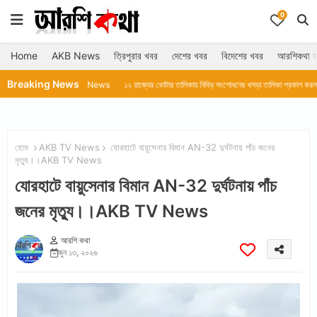
0
Home
AKB News
ত্রিপুরার খবর
দেশের খবর
বিদেশের খবর
আরশিকথা হ
Breaking News
B TV News
১২ রাজ্যের ভোটার তালিকায় নিবিড় সংশোধনের খসড়া তালিকা প্রকাশ করল নির্বাচন কমিশন।।AK
হোম
AKB TV News
যোরহাটে বায়ুসেনার বিমান AN-32 দুর্ঘটনায় পাঁচ জনের
মৃত্যু।।AKB TV News
যোরহাটে বায়ুসেনার বিমান AN-32 দুর্ঘটনায় পাঁচ
জনের মৃত্যু।।AKB TV News
আরশি কথা
জুন ১৩, ২০২৬