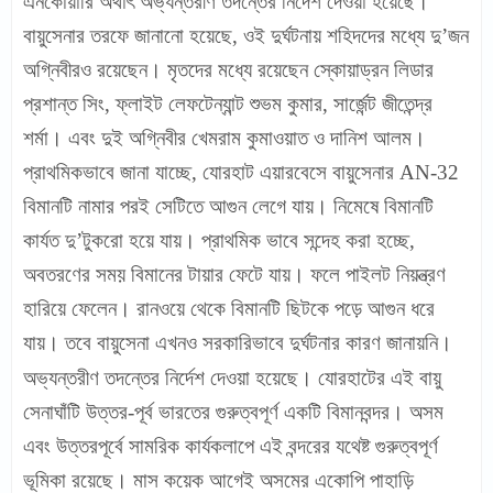
এনকোয়ারি অর্থাৎ অভ্যন্তরীণ তদন্তের নির্দেশ দেওয়া হয়েছে।
বায়ুসেনার তরফে জানানো হয়েছে, ওই দুর্ঘটনায় শহিদদের মধ্যে দু’জন
অগ্নিবীরও রয়েছেন। মৃতদের মধ্যে রয়েছেন স্কোয়াড্রন লিডার
প্রশান্ত সিং, ফ্লাইট লেফটেন্যান্ট শুভম কুমার, সার্জেন্ট জীতেন্দ্র
শর্মা। এবং দুই অগ্নিবীর খেমরাম কুমাওয়াত ও দানিশ আলম।
প্রাথমিকভাবে জানা যাচ্ছে, যোরহাট এয়ারবেসে বায়ুসেনার AN-32
বিমানটি নামার পরই সেটিতে আগুন লেগে যায়। নিমেষে বিমানটি
কার্যত দু’টুকরো হয়ে যায়। প্রাথমিক ভাবে সন্দেহ করা হচ্ছে,
অবতরণের সময় বিমানের টায়ার ফেটে যায়। ফলে পাইলট নিয়ন্ত্রণ
হারিয়ে ফেলেন। রানওয়ে থেকে বিমানটি ছিটকে পড়ে আগুন ধরে
যায়। তবে বায়ুসেনা এখনও সরকারিভাবে দুর্ঘটনার কারণ জানায়নি।
অভ্যন্তরীণ তদন্তের নির্দেশ দেওয়া হয়েছে।
যোরহাটের এই বায়ু
সেনাঘাঁটি উত্তর-পূর্ব ভারতের গুরুত্বপূর্ণ একটি বিমানবন্দর। অসম
এবং উত্তরপূর্বে সামরিক কার্যকলাপে এই বন্দরের যথেষ্ট গুরুত্বপূর্ণ
ভূমিকা রয়েছে। মাস কয়েক আগেই অসমের একোপি পাহাড়ি