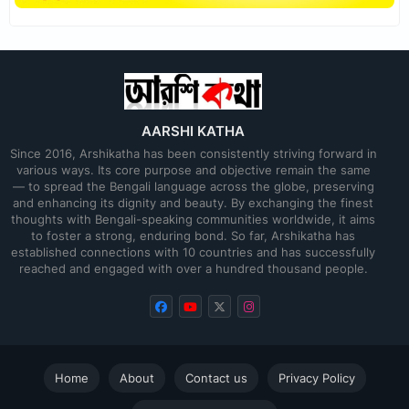
AARSHI KATHA
Since 2016, Arshikatha has been consistently striving forward in
various ways. Its core purpose and objective remain the same
— to spread the Bengali language across the globe, preserving
and enhancing its dignity and beauty. By exchanging the finest
thoughts with Bengali-speaking communities worldwide, it aims
to foster a strong, enduring bond. So far, Arshikatha has
established connections with 10 countries and has successfully
reached and engaged with over a hundred thousand people.
Home
About
Contact us
Privacy Policy