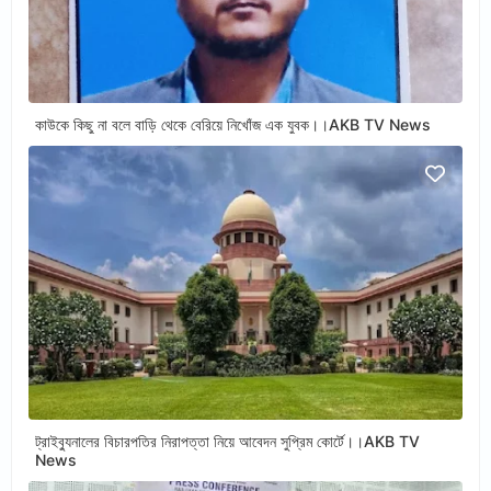
কাউকে কিছু না বলে বাড়ি থেকে বেরিয়ে নিখোঁজ এক যুবক।।AKB TV News
ট্রাইব্যুনালের বিচারপতির নিরাপত্তা নিয়ে আবেদন সুপ্রিম কোর্টে।।AKB TV
News