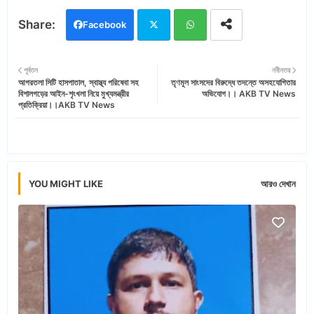
Facebook
Twi
Wh
পূর্বতন
নবীনতর
আগরতলা সিটি হাসপাতাল, স্বাস্থ্য পরিষেবা সহ
তৃণমূল সাংসদের বিরুদ্ধে তদন্তে অসহযোগিতার
tter
ats
বিশালগড়ের আইন-শৃংখলা নিয়ে মুখ্যমন্ত্রীর
অভিযোগ।। AKB TV News
প্রতিক্রিয়া।।AKB TV News
app
YOU MIGHT LIKE
আরও দেখান