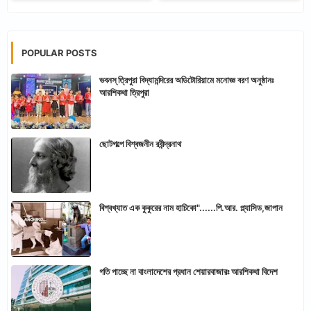
POPULAR POSTS
ভবনস্ ত্রিপুরা বিদ্যামন্দিরের অডিটোরিয়ামে মনোজ্ঞ বরণ অনুষ্ঠানঃ
আরশিকথা ত্রিপুরা
ছোটগল্পে বিশ্বজনীন রবীন্দ্রনাথ
বিশ্বখ্যাত এক কুকুরের নাম হাচিকো"......পি.আর. প্ল্যাসিড,জাপান
গতি পাচ্ছে না বাংলাদেশের প্রধান শেয়ারবাজারঃ আরশিকথা বিদেশ