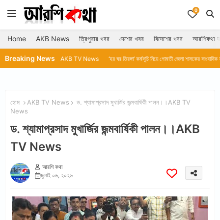
0
Home
AKB News
ত্রিপুরার খবর
দেশের খবর
বিদেশের খবর
আরশিকথা হ
Breaking News
রিম কোর্টে।।AKB TV News
‘হর ঘর তিরঙ্গা’ কর্মসূচি নিয়ে গোমতী জেলা শাসকের সাংবাদিক সম্মেলন।।AKB TV
হোম
AKB TV News
ড. শ্যামাপ্রসাদ মুখার্জির জন্মবার্ষিকী পালন।।AKB TV
News
ড. শ্যামাপ্রসাদ মুখার্জির জন্মবার্ষিকী পালন।।AKB
TV News
আরশি কথা
জুলাই ০৬, ২০২৬