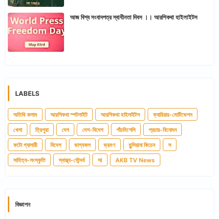
আজ বিশ্ব সংবাদপত্র স্বাধীনতা দিবস ।। আরশিকথা হাইলাইটস
LABELS
অতিথি কলাম
আরশিকথা স্পটলাইট
আরশিকথা হাইলাইটস
ক্যারিয়ার-মোটিভেশন
খেলা
ত্রিপুরা
দেশ
দেশ-বিদেশ
পাঁচমিশেলি
প্রচার-বিনোদন
ফটো গ্যালারী
বিদেশ
ভাগ্যফল
ভ্রমণ
মুন্সিয়ানা কিচেন
স
সাহিত্য-সংস্কৃতি
স্বাস্থ্য-সৌন্দর্য
সl
AKB TV News
বিজ্ঞাপন