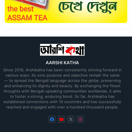
AARSHI KATHA
Since 2016, Arshikatha has been consistently striving forward in
various ways. Its core purpose and objective remain the same
— to spread the Bengali language across the globe, preserving
and enhancing its dignity and beauty. By exchanging the finest
thoughts with Bengali-speaking communities worldwide, it aims
to foster a strong, enduring bond. So far, Arshikatha has
established connections with 10 countries and has successfully
reached and engaged with over a hundred thousand people.