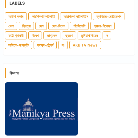
LABELS
অতিথি কলাম
আরশিকথা স্পটলাইট
আরশিকথা হাইলাইটস
ক্যারিয়ার-মোটিভেশন
খেলা
ত্রিপুরা
দেশ
দেশ-বিদেশ
পাঁচমিশেলি
প্রচার-বিনোদন
ফটো গ্যালারী
বিদেশ
ভাগ্যফল
ভ্রমণ
মুন্সিয়ানা কিচেন
স
সাহিত্য-সংস্কৃতি
স্বাস্থ্য-সৌন্দর্য
সl
AKB TV News
বিজ্ঞাপন