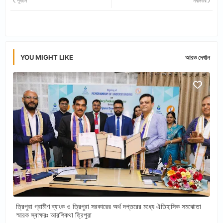
পূর্বতন
নবীনতর
tter
ats
app
YOU MIGHT LIKE
আরও দেখান
ত্রিপুরা গ্রামীণ ব্যাংক ও ত্রিপুরা সরকারের অর্থ দপ্তরের মধ্যে ঐতিহাসিক সমঝোতা
স্মারক স্বাক্ষরঃ আরশিকথা ত্রিপুরা