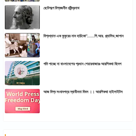
ছোটগল্পে বিশ্বজনীন রবীন্দ্রনাথ
বিশ্বখ্যাত এক কুকুরের নাম হাচিকো"......পি.আর. প্ল্যাসিড,জাপান
গতি পাচ্ছে না বাংলাদেশের প্রধান শেয়ারবাজারঃ আরশিকথা বিদেশ
আজ বিশ্ব সংবাদপত্র স্বাধীনতা দিবস ।। আরশিকথা হাইলাইটস