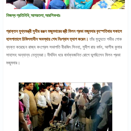
নিজস্ব প্রতিনিধি,আগরতলা,আরশিকথাঃ
প্রাক্তন মুখ্যমন্ত্রী সুধীর রঞ্জন মজুমদারের স্ত্রী মিলন প্রভা মজুমদার বৃহস্পতিবার সকালে
হাসপাতালে চিকিৎসাধীন অবস্থায় শেষ নিঃশ্বাস ত্যাগ করেন।
তাঁর মৃত্যুতে গভীর শোক
ব্যক্ত করেছেন রাজ্য কংগ্রেস সভাপতি বীরজিৎ সিনহা, সুদীপ রায় বর্মন, আশীষ কুমার
সাহাসহ অন্যান্য নেতৃত্বরা। দীর্ঘদিন ধরে বার্ধক্যজনিত রোগে ভুগছিলেন মিলন প্রভা
মজুমদার।