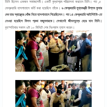
তিনি ছিলেন একজন সমাজসেবী। একটি বৃদ্ধাশ্রম পরিচালনা করতেন তিনি। গত ,৫
ফেব্রুয়ারি হাসপাতালে ভর্তি করা হয়েছিল তাঁকে।
৬ ফেব্রুয়ারি মুখ্যমন্ত্রী বিপ্লব কুমার
দেব তার স্বাস্থ্যের খোঁজ নিতে হাসপাতালে গিয়েছিলেন। গত ১৪ ফেব্রুয়ারি আইসিইউ-তে
নেওয়া হয়েছিল মিলন প্রভা মজুমদারকে। সেখানেই জীবনযুদ্ধে হেরে যান তিনি।
বৃহস্পতিবার সকাল ৯টা ১০ মিনিটে শেষ নিঃশ্বাস ত্যাগ করেন।