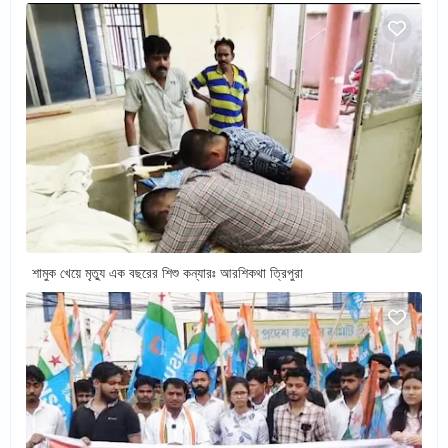
শামুক খেয়ে মৃত্যু এক বছরের শিশু কন্যারঃ আরশিকথা ত্রিপুরা