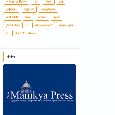
ক্যারিয়ার-মোটিভেশন
খেলা
ত্রিপুরা
দেশ
দেশ-বিদেশ
পাঁচমিশেলি
প্রচার-বিনোদন
ফটো গ্যালারী
বিদেশ
ভাগ্যফল
ভ্রমণ
মুন্সিয়ানা কিচেন
স
সাহিত্য-সংস্কৃতি
স্বাস্থ্য-সৌন্দর্য
সl
AKB TV News
বিজ্ঞাপন