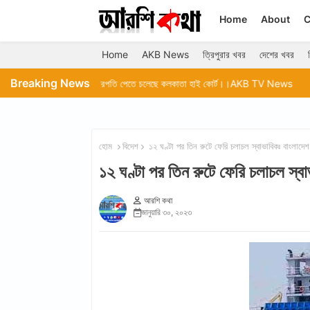
Home
About
C
Home
AKB News
ত্রিপুরার খবর
দেশের খবর
Breaking News
তুন বিচারপতি পেতে চলেছে কলকাতা হাই কোর্ট।।AKB TV News
কৈলাসহর আরজিএম মহ
হোম
বিদেশ
১২ ঘণ্টা পর তিন রুটে ফেরি চলাচল স্বাভাবিকঃ বাংলাদেশ
১২ ঘণ্টা পর তিন রুটে ফেরি চলাচল স্ব
আরশি কথা
জানুয়ারি ৩০, ২০২৩