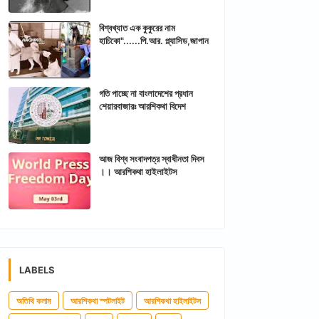
বিশ্বখ্যাত এক কুকুরের নাম
হাচিকো"......পি.আর. প্ল্যাসিড,জাপান
গতি পাচ্ছে না বাংলাদেশের প্রধান
শেয়ারবাজারঃ আরশিকথা বিদেশ
আজ বিশ্ব সংবাদপত্র স্বাধীনতা দিবস
।। আরশিকথা হাইলাইটস
LABELS
অতিথি কলাম
আরশিকথা স্পটলাইট
আরশিকথা হাইলাইটস