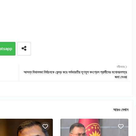
atsapp
নবীনতর
আসন্ন বিধানসভা নির্বাচনকে কেন্দ্র করে সর্বভারতীয় তৃণমূল কংগ্রেস প্রার্থীদের মনোনয়নপত্র
জমা দেওয়া
আরও দেখান