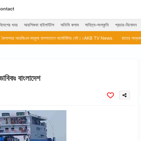
ontact
বিদেশের খবর
আরশিকথা হাইলাইটস
অতিথি কলাম
সাহিত্য-সংস্কৃতি
প্রচার-বিনোদন
কুমা হাসপাতালে থার্মোমিটার নেই।।AKB TV News
রাতের অন্ধকারে দুঃসাহসিক ছিন
াভাবিকঃ বাংলাদেশ