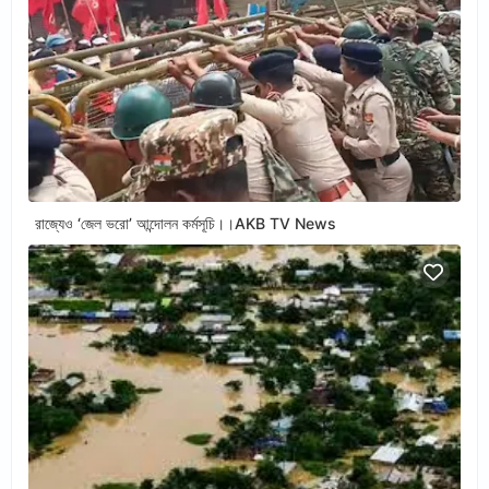
রাজ্যেও ‘জেল ভরো’ আন্দোলন কর্মসূচি।।AKB TV News