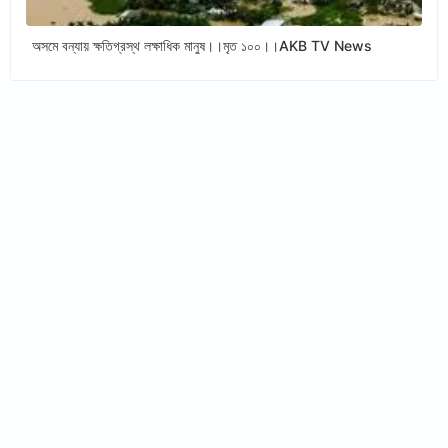
অসমে বন্যায় ক্ষতিগ্রস্থ লক্ষাধিক মানুষ।।মৃত ১০০।।AKB TV News