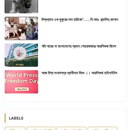
বিশ্বখ্যাত এক কুকুরের নাম হাচিকো"......পি.আর. প্ল্যাসিড,জাপান
গতি পাচ্ছে না বাংলাদেশের প্রধান শেয়ারবাজারঃ আরশিকথা বিদেশ
আজ বিশ্ব সংবাদপত্র স্বাধীনতা দিবস ।। আরশিকথা হাইলাইটস
LABELS