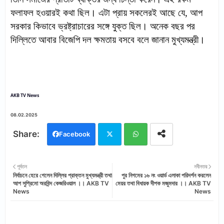
ফলাফল হওয়ারই কথা ছিল। এটা প্রায় সকলেরই আছে যে, আপ
সরকার কিভাবে ভ্রষ্ট্রাচারের সঙ্গে যুক্ত ছিল। অনেক বছর পর
দিল্লিতে আবার বিজেপি দল ক্ষমতায় বসবে বলে জানান মুখ্যমন্ত্রী।
AKB TV News
08.02.2025
Facebook
Twi
Wh
পূর্বতন
নবীনতর
নির্বাচনে হেরে গেলেন দিল্লির প্রাক্তন মুখ্যমন্ত্রী তথা
পুর নিগমের ১৬ নং ওয়ার্ড এলাকা পরিদর্শন করলেন
tter
ats
আপ সুপ্রিমো অরবিন্দ কেজরিওয়াল ।। AKB TV
মেয়র তথা বিধায়ক দীপক মজুমদার ।। AKB TV
News
News
app