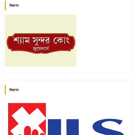
বিজ্ঞাপন
বিজ্ঞাপন