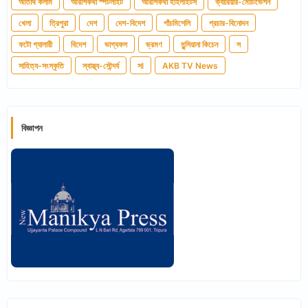
অতিথি কলাম
আরশিকথা স্পটলাইট
আরশিকথা হাইলাইটস
ক্যারিয়ার-মোটিভেশন
খেলা
ত্রিপুরা
দেশ
দেশ-বিদেশ
পাঁচমিশেলি
প্রচার-বিনোদন
ফটো গ্যালারী
বিদেশ
ভাগ্যফল
ভ্রমণ
মুন্সিয়ানা কিচেন
স
সাহিত্য-সংস্কৃতি
স্বাস্থ্য-সৌন্দর্য
সl
AKB TV News
বিজ্ঞাপন