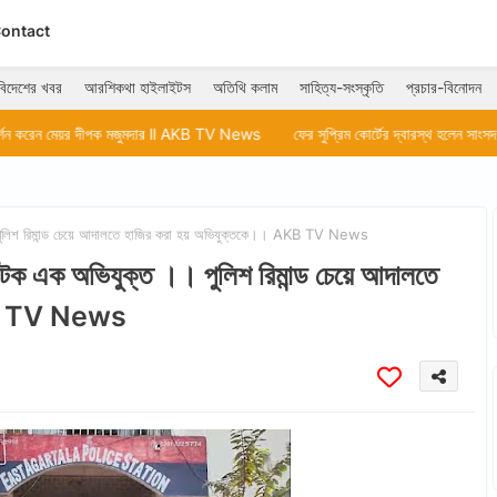
ontact
বিদেশের খবর
আরশিকথা হাইলাইটস
অতিথি কলাম
সাহিত্য-সংস্কৃতি
প্রচার-বিনোদন
দীপক মজুমদার ll AKB TV News
ফের সুপ্রিম কোর্টের দ্বারস্থ হলেন সাংসদ অভিষেক বন্দ্
। পুলিশ রিমান্ড চেয়ে আদালতে হাজির করা হয় অভিযুক্তকে।। AKB TV News
হ আটক এক অভিযুক্ত ।। পুলিশ রিমান্ড চেয়ে আদালতে
AKB TV News