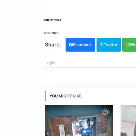
AKB TV News
17.02.2025
Facebook
Twitter
Wh
পূর্বতন
YOU MIGHT LIKE