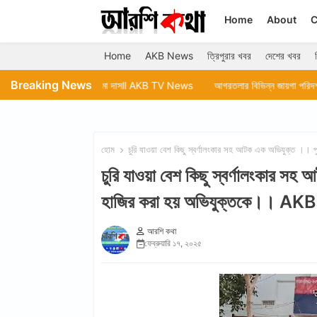
Home
About
C
Home
AKB News
ত্রিপুরার খবর
দেশের খবর
Breaking News
দিন কাটাচ্ছেন রুমা দাসll AKB TV News
আগরতলার বিভিন্ন জায়গা পরিদর্শন করেন মেয়র 
হোম
চুরি যাওয়া বেশ কিছু স্বর্ণালংকার সহ আটক এক অভিযুক্ত ।
চুরি যাওয়া বেশ কিছু স্বর্ণালংকার স
হাজির করা হয় অভিযুক্তকে।। 
আরশি কথা
ফেব্রুয়ারি ১৭, ২০২৫