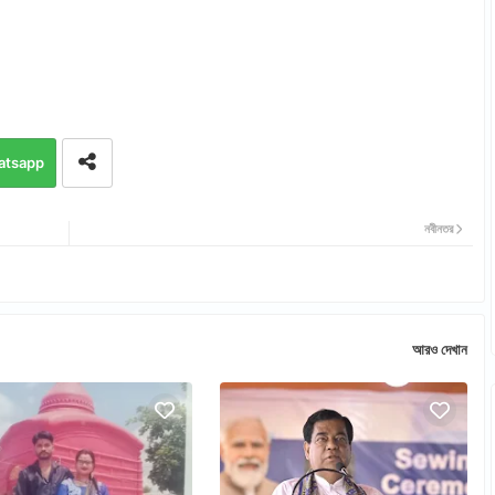
atsapp
নবীনতর
আরও দেখান