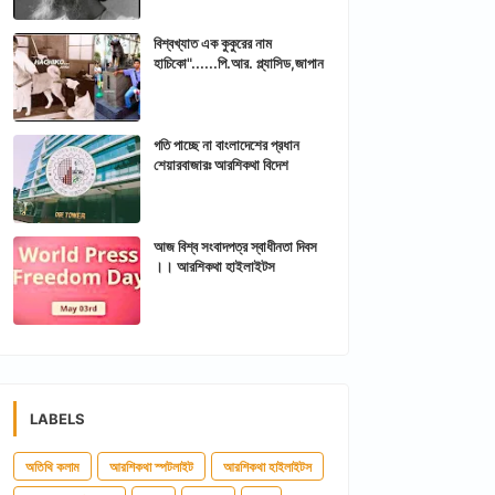
বিশ্বখ্যাত এক কুকুরের নাম
হাচিকো"......পি.আর. প্ল্যাসিড,জাপান
গতি পাচ্ছে না বাংলাদেশের প্রধান
শেয়ারবাজারঃ আরশিকথা বিদেশ
আজ বিশ্ব সংবাদপত্র স্বাধীনতা দিবস
।। আরশিকথা হাইলাইটস
LABELS
অতিথি কলাম
আরশিকথা স্পটলাইট
আরশিকথা হাইলাইটস