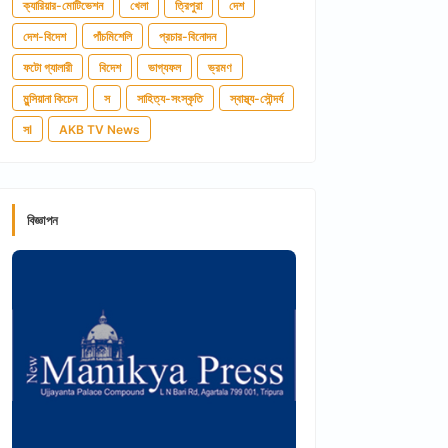
ক্যারিয়ার-মোটিভেশন
খেলা
ত্রিপুরা
দেশ
দেশ-বিদেশ
পাঁচমিশেলি
প্রচার-বিনোদন
ফটো গ্যালারী
বিদেশ
ভাগ্যফল
ভ্রমণ
মুন্সিয়ানা কিচেন
স
সাহিত্য-সংস্কৃতি
স্বাস্থ্য-সৌন্দর্য
সl
AKB TV News
বিজ্ঞাপন