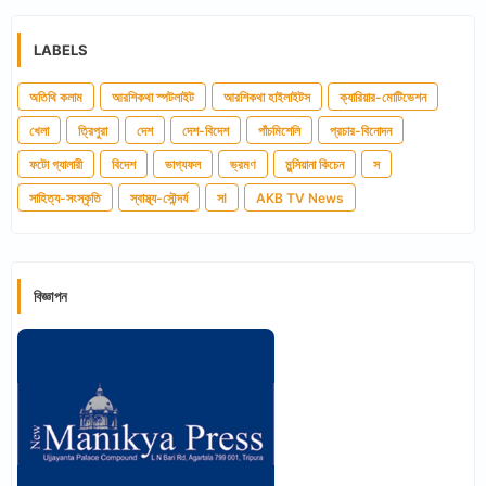
LABELS
অতিথি কলাম
আরশিকথা স্পটলাইট
আরশিকথা হাইলাইটস
ক্যারিয়ার-মোটিভেশন
খেলা
ত্রিপুরা
দেশ
দেশ-বিদেশ
পাঁচমিশেলি
প্রচার-বিনোদন
ফটো গ্যালারী
বিদেশ
ভাগ্যফল
ভ্রমণ
মুন্সিয়ানা কিচেন
স
সাহিত্য-সংস্কৃতি
স্বাস্থ্য-সৌন্দর্য
সl
AKB TV News
বিজ্ঞাপন