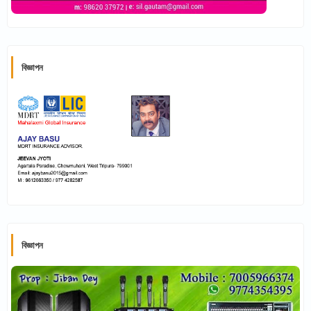
বিজ্ঞাপন
বিজ্ঞাপন