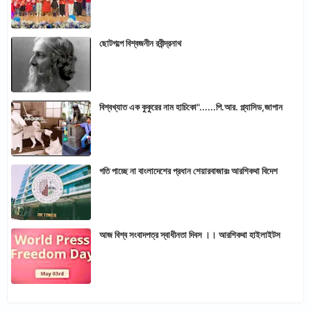
ছোটগল্পে বিশ্বজনীন রবীন্দ্রনাথ
বিশ্বখ্যাত এক কুকুরের নাম হাচিকো"......পি.আর. প্ল্যাসিড,জাপান
গতি পাচ্ছে না বাংলাদেশের প্রধান শেয়ারবাজারঃ আরশিকথা বিদেশ
আজ বিশ্ব সংবাদপত্র স্বাধীনতা দিবস ।। আরশিকথা হাইলাইটস