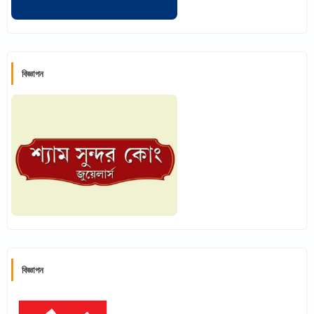
বিজ্ঞাপন
বিজ্ঞাপন