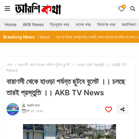
0
Home
AKB News
ত্রিপুরার খবর
দেশের খবর
বিদেশের খবর
আরশিকথা হ
Breaking News
র্টে।।AKB TV News
‘হর ঘর তিরঙ্গা’ কর্মসূচি নিয়ে গোমতী জেলা শাসকের সাংবাদিক সম্মেলন।।AKB TV News
হোম
বারাণসী থেকে হাওড়া পর্যন্ত ছুটবে বুলেট ।। চলছে তারই প্রস্তুতি ।। AKB TV
News
বারাণসী থেকে হাওড়া পর্যন্ত ছুটবে বুলেট ।। চলছে
তারই প্রস্তুতি ।। AKB TV News
আরশি কথা
মার্চ ১৩, ২০২৫