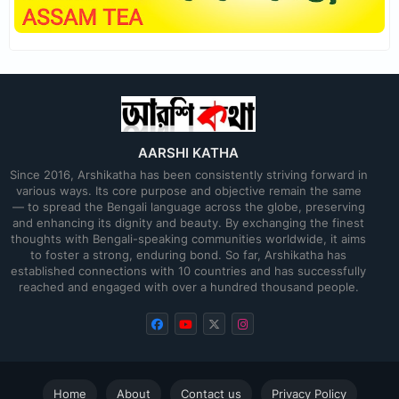
AARSHI KATHA
Since 2016, Arshikatha has been consistently striving forward in
various ways. Its core purpose and objective remain the same
— to spread the Bengali language across the globe, preserving
and enhancing its dignity and beauty. By exchanging the finest
thoughts with Bengali-speaking communities worldwide, it aims
to foster a strong, enduring bond. So far, Arshikatha has
established connections with 10 countries and has successfully
reached and engaged with over a hundred thousand people.
Home
About
Contact us
Privacy Policy