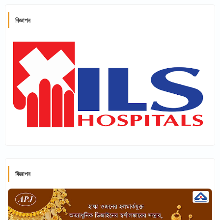
বিজ্ঞাপন
বিজ্ঞাপন