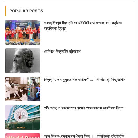
POPULAR POSTS
ভবনস্ ত্রিপুরা বিদ্যামন্দিরের অডিটোরিয়ামে মনোজ্ঞ বরণ অনুষ্ঠানঃ
আরশিকথা ত্রিপুরা
ছোটগল্পে বিশ্বজনীন রবীন্দ্রনাথ
বিশ্বখ্যাত এক কুকুরের নাম হাচিকো"......পি.আর. প্ল্যাসিড,জাপান
গতি পাচ্ছে না বাংলাদেশের প্রধান শেয়ারবাজারঃ আরশিকথা বিদেশ
আজ বিশ্ব সংবাদপত্র স্বাধীনতা দিবস ।। আরশিকথা হাইলাইটস