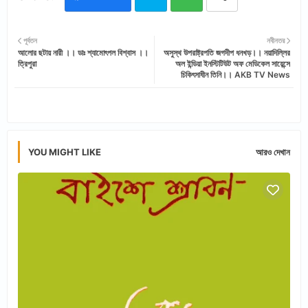
Twi
Wh
পূর্বতন
নবীনতর
আলোর ছটায় নারী ।। ডাঃ শ্যামোৎপল বিশ্বাস ।।
অসুস্থ উপরাষ্ট্রপতি জগদীপ ধনখড়।। নয়াদিল্লির
tter
ats
ত্রিপুরা
অল ইন্ডিয়া ইনস্টিটিউট অফ মেডিকেল সায়েন্সে
চিকিৎসাধীন তিনি।। AKB TV News
app
YOU MIGHT LIKE
আরও দেখান