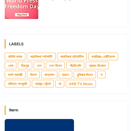
LABELS
অতিথি কলাম
আরশিকথা স্পটলাইট
আরশিকথা হাইলাইটস
ক্যারিয়ার-মোটিভেশন
খেলা
ত্রিপুরা
দেশ
দেশ-বিদেশ
পাঁচমিশেলি
প্রচার-বিনোদন
ফটো গ্যালারী
বিদেশ
ভাগ্যফল
ভ্রমণ
মুন্সিয়ানা কিচেন
স
সাহিত্য-সংস্কৃতি
স্বাস্থ্য-সৌন্দর্য
সl
AKB TV News
বিজ্ঞাপন