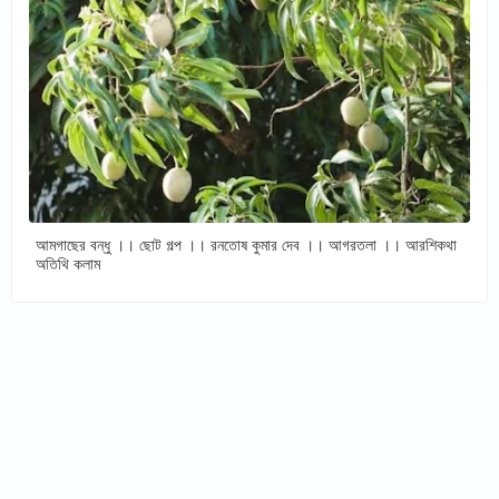
আমগাছের বন্ধু ।। ছোট গল্প ।। রনতোষ কুমার দেব ।। আগরতলা ।। আরশিকথা
অতিথি কলাম