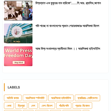
বিশ্বখ্যাত এক কুকুরের নাম হাচিকো"......পি.আর. প্ল্যাসিড,জাপান
গতি পাচ্ছে না বাংলাদেশের প্রধান শেয়ারবাজারঃ আরশিকথা বিদেশ
আজ বিশ্ব সংবাদপত্র স্বাধীনতা দিবস ।। আরশিকথা হাইলাইটস
LABELS
অতিথি কলাম
আরশিকথা স্পটলাইট
আরশিকথা হাইলাইটস
ক্যারিয়ার-মোটিভেশন
খেলা
ত্রিপুরা
দেশ
দেশ-বিদেশ
পাঁচমিশেলি
প্রচার-বিনোদন