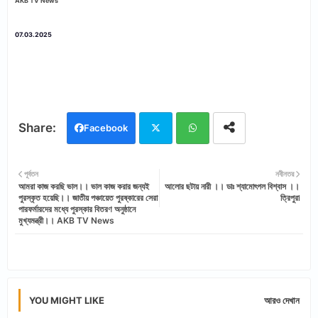
AKB TV News
07.03.2025
Facebook
Twi
Wh
পূর্বতন
নবীনতর
আমরা কাজ করছি ভাল।। ভাল কাজ করার জন্যই
আলোর ছটায় নারী ।। ডাঃ শ্যামোৎপল বিশ্বাস ।।
tter
ats
পুরস্কৃত হয়েছি।। জাতীয় পঞ্চায়েত পুরষ্কারের সেরা
ত্রিপুরা
পারফর্মারদের মধ্যে পুরস্কার বিতরণ অনুষ্ঠানে
app
মুখ্যমন্ত্রী।। AKB TV News
YOU MIGHT LIKE
আরও দেখান