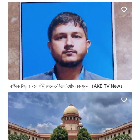
কাউকে কিছু না বলে বাড়ি থেকে বেরিয়ে নিখোঁজ এক যুবক।।AKB TV News