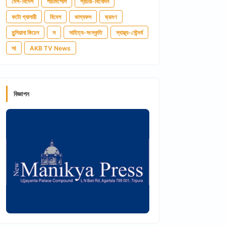
দেশ-বিদেশ
পাঁচমিশেলি
প্রচার-বিনোদন
ফটো গ্যালারী
বিদেশ
ভাগ্যফল
ভ্রমণ
মুন্সিয়ানা কিচেন
স
সাহিত্য-সংস্কৃতি
স্বাস্থ্য-সৌন্দর্য
সl
AKB TV News
বিজ্ঞাপন