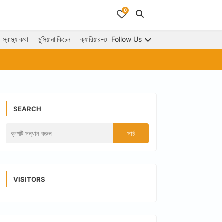
0
স্বাস্থ্য কথা
মুন্সিয়ানা কিচেন
ক্যারিয়ার-মোটিভেশন
Follow Us
ভাগ্যফল
ফটো গ্যালারী
আরশিক
SEARCH
VISITORS