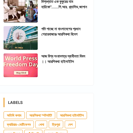
বিশ্বখ্যাত এক কুকুরের নাম
হাচিকো"......পি.আর. প্ল্যাসিড,জাপান
গতি পাচ্ছে না বাংলাদেশের প্রধান
শেয়ারবাজারঃ আরশিকথা বিদেশ
আজ বিশ্ব সংবাদপত্র স্বাধীনতা দিবস
।। আরশিকথা হাইলাইটস
LABELS
অতিথি কলাম
আরশিকথা স্পটলাইট
আরশিকথা হাইলাইটস
ক্যারিয়ার-মোটিভেশন
খেলা
ত্রিপুরা
দেশ