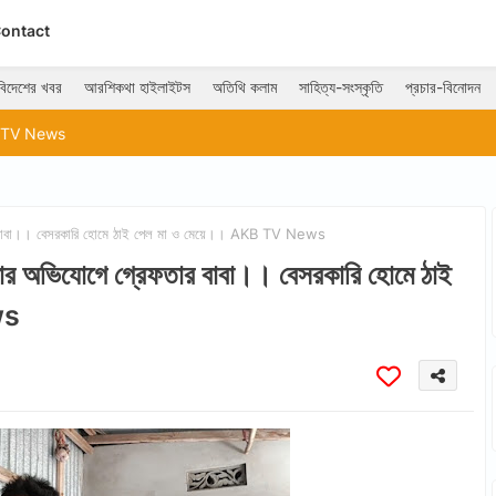
ontact
বিদেশের খবর
আরশিকথা হাইলাইটস
অতিথি কলাম
সাহিত্য-সংস্কৃতি
প্রচার-বিনোদন
েফতার বাবা।। বেসরকারি হোমে ঠাই পেল মা ও মেয়ে।। AKB TV News
ষ্টার অভিযোগে গ্রেফতার বাবা।। বেসরকারি হোমে ঠাই
ws