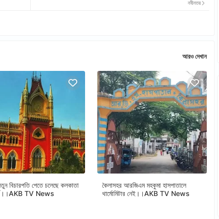
নবীনতর
আরও দেখান
ুন বিচারপতি পেতে চলেছে কলকাতা
কৈলাসহর আরজিএম মহকুমা হাসপাতালে
োর্ট।।AKB TV News
থার্মোমিটার নেই।।AKB TV News