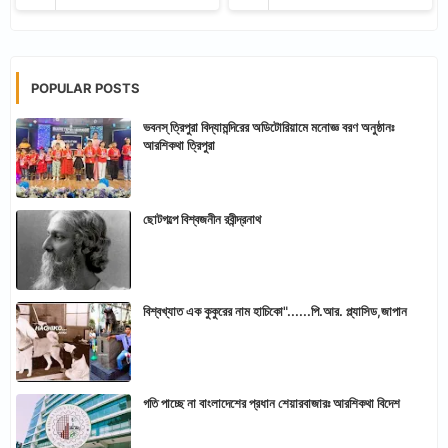
POPULAR POSTS
ভবনস্ ত্রিপুরা বিদ্যামন্দিরের অডিটোরিয়ামে মনোজ্ঞ বরণ অনুষ্ঠানঃ
আরশিকথা ত্রিপুরা
ছোটগল্পে বিশ্বজনীন রবীন্দ্রনাথ
বিশ্বখ্যাত এক কুকুরের নাম হাচিকো"......পি.আর. প্ল্যাসিড,জাপান
গতি পাচ্ছে না বাংলাদেশের প্রধান শেয়ারবাজারঃ আরশিকথা বিদেশ