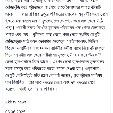
ধরতে যায়। সন্ধ্যায় বাড়িতে না ফেরায় বাড়ির লোকজনেরা অনেক
খোঁজাখুঁজি করে শ্রীদামকে না পেয়ে রাতে কৈলাসহর থানায় ঘটনাটি
জানায়। এরপর রবিবার দুপুরে পরিবারের লোকেরা মনু নদীর জলে নেমে
খুঁজতে শুরু করলে একটি মৃতদেহ দেখতে পেয়ে ভয়ে জল থেকে উঠে
পড়ে। পরবর্তী সময়ে নিখোঁজ যুবকের পরিবারের পক্ষ থেকে কৈলাসহর
থানায় খবর দেয়। পুলিশের কাছ থেকে খবর পেয়ে স্থানীয় ডেপুটি
মেজিস্ট্রেট মতি রঞ্জন দেববর্মার নেতৃত্বে এনডিআরএফ, সিভিল
ডিফেন্স ভলান্টিয়ার এবং দমকল বাহিনীর কর্মীরা সাথে নিয়ে ঘটনাস্থলে
গিয়ে মনু নদীর জল থেকে শ্রীদামের মৃতদেহ উদ্ধার করে ঊনকোটি
জেলা হাসপাতালে নিয়ে আসে। এরপর জেলা হাসপাতালে মৃতদেহের
ময়না তদন্ত করে পরিবারের হাতে তোলে দেওয়া হয়। এব্যাপারে
ডেপুটি মেজিস্ট্রেট মতি রঞ্জন দেববর্মা জানান , মৃত শ্রীদাম মাহিষ্য
দাস বিবাহিত। তার সাত বছরের ছেলে এবং দশ বছরের মেয়ে
রয়েছে। খুবই হত দরিদ্র পরিবার।
Akb tv news
08.06.2025