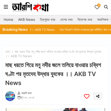
0
Home
AKB News
ত্রিপুরার খবর
দেশের খবর
বিদেশের খবর
আরশিকথা হ
Breaking News
লেন মুখ্যমন্ত্রী।।AKB TV News
সন্ত শিরোমণি রবিদাস মহারাজের জন্ম বার্ষিকীতে যজ্ঞ ও ধর্মীয় অনুষ্ঠান।। A
হোম
মাছ ধরতে গিয়ে মনু নদীর জলে তলিয়ে যাওয়ার চব্বিশ ঘণ্টা পর মৃতদেহ উদ্ধার যুবকের
।। AKB TV News
মাছ ধরতে গিয়ে মনু নদীর জলে তলিয়ে যাওয়ার চব্বিশ
ঘণ্টা পর মৃতদেহ উদ্ধার যুবকের ।। AKB TV
News
আরশি কথা
জুন ০৮, ২০২৫