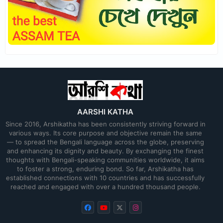
AARSHI KATHA
Since 2016, Arshikatha has been consistently striving forward in
various ways. Its core purpose and objective remain the same
— to spread the Bengali language across the globe, preserving
and enhancing its dignity and beauty. By exchanging the finest
thoughts with Bengali-speaking communities worldwide, it aims
to foster a strong, enduring bond. So far, Arshikatha has
established connections with 10 countries and has successfully
reached and engaged with over a hundred thousand people.