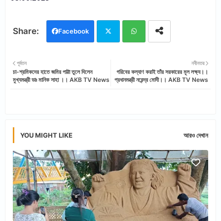
Facebook
Twi
Wh
পূর্বতন
নবীনতর
চা-শ্রমিকদের হাতে জমির পাট্টা তুলে দিলেন
গরিবের কল্যাণ করাই তাঁর সরকারের মূল লক্ষ্য।।
tter
ats
মুখ্যমন্ত্রী ডাঃ মানিক সাহা ।। AKB TV News
প্রধানমন্ত্রী নরেন্দ্র মোদী।। AKB TV News
app
YOU MIGHT LIKE
আরও দেখান