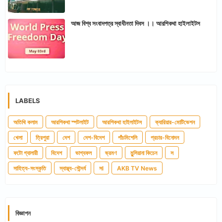
আজ বিশ্ব সংবাদপত্র স্বাধীনতা দিবস ।। আরশিকথা হাইলাইটস
LABELS
অতিথি কলাম
আরশিকথা স্পটলাইট
আরশিকথা হাইলাইটস
ক্যারিয়ার-মোটিভেশন
খেলা
ত্রিপুরা
দেশ
দেশ-বিদেশ
পাঁচমিশেলি
প্রচার-বিনোদন
ফটো গ্যালারী
বিদেশ
ভাগ্যফল
ভ্রমণ
মুন্সিয়ানা কিচেন
স
সাহিত্য-সংস্কৃতি
স্বাস্থ্য-সৌন্দর্য
সl
AKB TV News
বিজ্ঞাপন