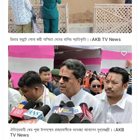
রিভার ফ্রন্টে সোনা জয়ী অস্মিতা দেবের বালির প্রতিকৃতি।।AKB TV News
ঐতিহ্যবাহী কের পূজা উপলক্ষ্যে রাজ্যবাসীকে শুভেচ্ছা জানালেন মুখ্যমন্ত্রী।।AKB
TV News