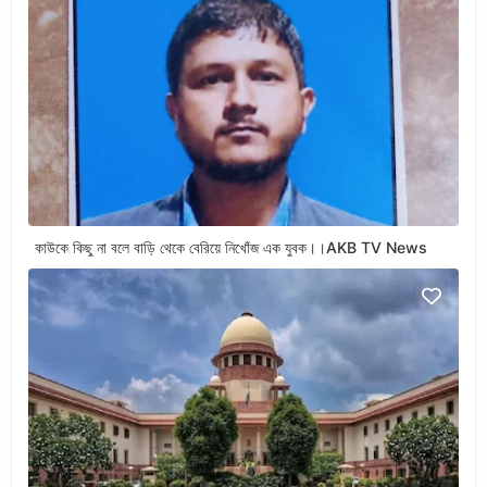
কাউকে কিছু না বলে বাড়ি থেকে বেরিয়ে নিখোঁজ এক যুবক।।AKB TV News