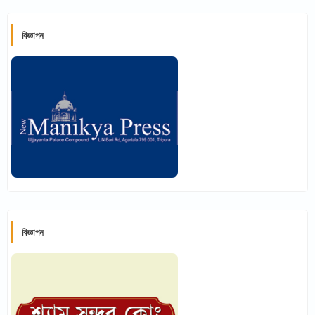
বিজ্ঞাপন
বিজ্ঞাপন