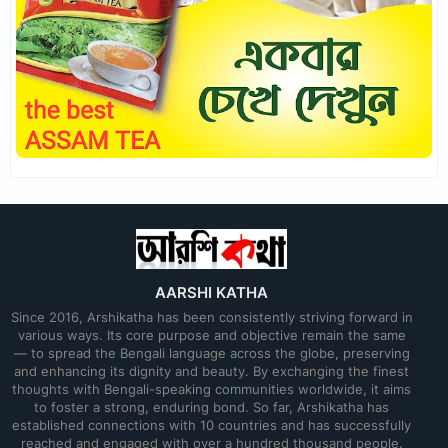
AARSHI KATHA
Since 2016, Arshikatha has been consistently striving forward in
various ways. Its core purpose and objective remain the same
— to spread the Bengali language across the globe, preserving
and enhancing its dignity and beauty. By exchanging the finest
thoughts with Bengali-speaking communities worldwide, it aims
to foster a strong, enduring bond. So far, Arshikatha has
established connections with 10 countries and has successfully
reached and engaged with over a hundred thousand people.