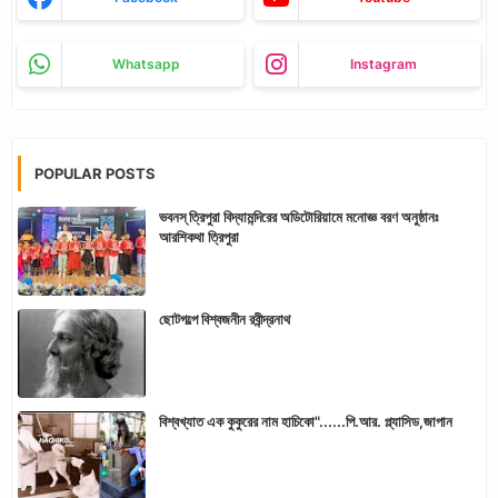
Whatsapp
Instagram
POPULAR POSTS
ভবনস্ ত্রিপুরা বিদ্যামন্দিরের অডিটোরিয়ামে মনোজ্ঞ বরণ অনুষ্ঠানঃ
আরশিকথা ত্রিপুরা
ছোটগল্পে বিশ্বজনীন রবীন্দ্রনাথ
বিশ্বখ্যাত এক কুকুরের নাম হাচিকো"......পি.আর. প্ল্যাসিড,জাপান