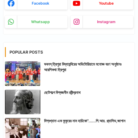
Facebook
Youtube
Whatsapp
Instagram
POPULAR POSTS
ভবনস্ ত্রিপুরা বিদ্যামন্দিরের অডিটোরিয়ামে মনোজ্ঞ বরণ অনুষ্ঠানঃ
আরশিকথা ত্রিপুরা
ছোটগল্পে বিশ্বজনীন রবীন্দ্রনাথ
বিশ্বখ্যাত এক কুকুরের নাম হাচিকো"......পি.আর. প্ল্যাসিড,জাপান