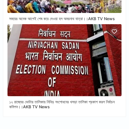
সময়ের অনেক আগেই শেষ করে দেওয়া হল অমরনাথ যাত্রা।।AKB TV News
১২ রাজ্যের ভোটার তালিকায় নিবিড় সংশোধনের খসড়া তালিকা প্রকাশ করল নির্বাচন
কমিশন।।AKB TV News