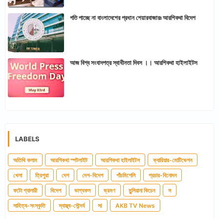
গতি পাচ্ছে না বাংলাদেশের প্রধান শেয়ারবাজারঃ আরশিকথা বিদেশ
আজ বিশ্ব সংবাদপত্র স্বাধীনতা দিবস ।। আরশিকথা হাইলাইটস
LABELS
অতিথি কলাম
আরশিকথা স্পটলাইট
আরশিকথা হাইলাইটস
ক্যারিয়ার-মোটিভেশন
খেলা
ত্রিপুরা
দেশ
দেশ-বিদেশ
পাঁচমিশেলি
প্রচার-বিনোদন
ফটো গ্যালারী
বিদেশ
ভাগ্যফল
ভ্রমণ
মুন্সিয়ানা কিচেন
স
সাহিত্য-সংস্কৃতি
স্বাস্থ্য-সৌন্দর্য
সl
AKB TV News