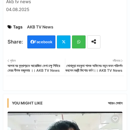
Akb tv news
04.08.2025
Tags
AKB TV News
Facebook
Twi
Wh
পূর্বতন
নবীনতর
আপনা ঘর বৃদ্ধাশ্রমে আয়োজিত মেগা চক্ষু শিবিরে
সোনামুড়া মহকুমা শাসক অফিসের নতুন ভবন পরিদর্শন
tter
ats
মেয়র দীপক মজুমদার ।। AKB TV News
করলেন মন্ত্রী কিশোর বর্মণ।। AKB TV News
app
YOU MIGHT LIKE
আরও দেখান