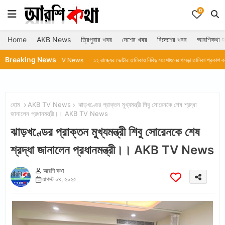
0
Home
AKB News
ত্রিপুরার খবর
দেশের খবর
বিদেশের খবর
আরশিকথা হ
Breaking News
রা।।AKB TV News
১২ রাজ্যের ভোটার তালিকায় নিবিড় সংশোধনের খসড়া তালিকা প্রকাশ করল নির্বাচন কম
হোম
AKB TV News
ঝাড়খণ্ডের প্রাক্তন মুখ্যমন্ত্রী শিবু সোরেনকে শেষ শ্রদ্ধা
জানালেন প্রধানমন্ত্রী।। AKB TV News
ঝাড়খণ্ডের প্রাক্তন মুখ্যমন্ত্রী শিবু সোরেনকে শেষ
শ্রদ্ধা জানালেন প্রধানমন্ত্রী।। AKB TV News
আরশি কথা
আগস্ট ০৪, ২০২৫