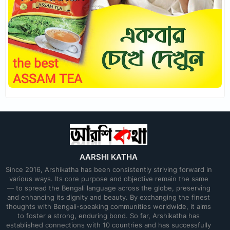
AARSHI KATHA
Since 2016, Arshikatha has been consistently striving forward in
various ways. Its core purpose and objective remain the same
— to spread the Bengali language across the globe, preserving
and enhancing its dignity and beauty. By exchanging the finest
thoughts with Bengali-speaking communities worldwide, it aims
to foster a strong, enduring bond. So far, Arshikatha has
established connections with 10 countries and has successfully