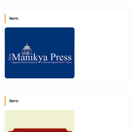
বিজ্ঞাপন
বিজ্ঞাপন