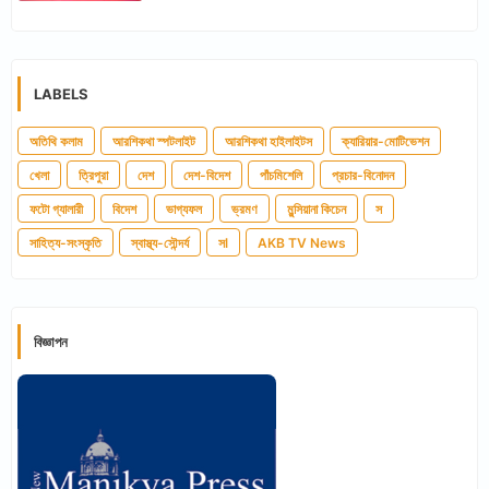
LABELS
অতিথি কলাম
আরশিকথা স্পটলাইট
আরশিকথা হাইলাইটস
ক্যারিয়ার-মোটিভেশন
খেলা
ত্রিপুরা
দেশ
দেশ-বিদেশ
পাঁচমিশেলি
প্রচার-বিনোদন
ফটো গ্যালারী
বিদেশ
ভাগ্যফল
ভ্রমণ
মুন্সিয়ানা কিচেন
স
সাহিত্য-সংস্কৃতি
স্বাস্থ্য-সৌন্দর্য
সl
AKB TV News
বিজ্ঞাপন