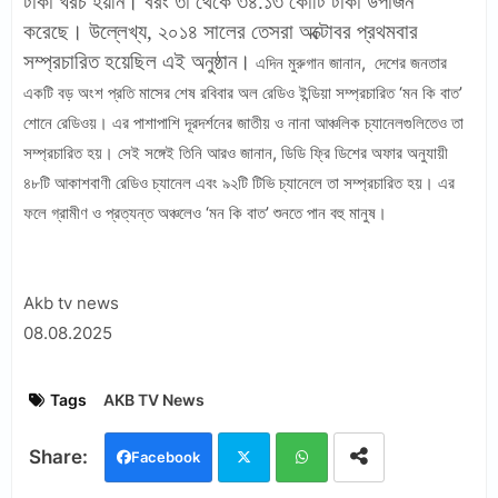
টাকা খরচ হয়নি। বরং তা থেকে ৩৪.১৩ কোটি টাকা উপার্জন
করেছে। উল্লেখ্য, ২০১৪ সালের তেসরা অক্টোবর প্রথমবার
সম্প্রচারিত হয়েছিল এই অনুষ্ঠান।
এদিন মুরুগান জানান, দেশের জনতার
একটি বড় অংশ প্রতি মাসের শেষ রবিবার অল রেডিও ইন্ডিয়া সম্প্রচারিত ‘মন কি বাত’
শোনে রেডিওয়। এর পাশাপাশি দূরদর্শনের জাতীয় ও নানা আঞ্চলিক চ্যানেলগুলিতেও তা
সম্প্রচারিত হয়। সেই সঙ্গেই তিনি আরও জানান, ডিডি ফ্রি ডিশের অফার অনুযায়ী
৪৮টি আকাশবাণী রেডিও চ্যানেল এবং ৯২টি টিভি চ্যানেলে তা সম্প্রচারিত হয়। এর
ফলে গ্রামীণ ও প্রত্যন্ত অঞ্চলেও ‘মন কি বাত’ শুনতে পান বহু মানুষ।
Akb tv news
08.08.2025
Tags
AKB TV News
Facebook