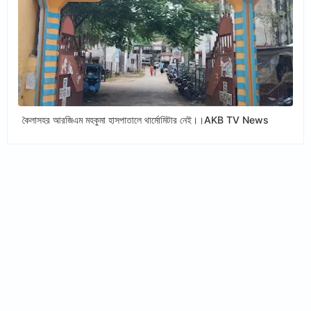
কৈলাসহর আরজিএম মহকুমা হাসপাতালে থার্মোমিটার নেই।।AKB TV News