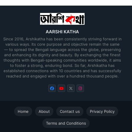
AARSHI KATHA
Since 2016, Arshikatha has been consistently striving forward in
various ways. Its core purpose and objective remain the same
— to spread the Bengali language across the globe, preserving
and enhancing its dignity and beauty. By exchanging the finest
thoughts with Bengali-speaking communities worldwide, it aims
to foster a strong, enduring bond. So far, Arshikatha has
established connections with 10 countries and has successfully
reached and engaged with over a hundred thousand people.
Home
About
Contact us
Privacy Policy
Terms and Conditions