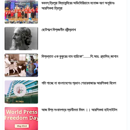
ভবনস্ ত্রিপুরা বিদ্যামন্দিরের অডিটোরিয়ামে মনোজ্ঞ বরণ অনুষ্ঠানঃ
আরশিকথা ত্রিপুরা
ছোটগল্পে বিশ্বজনীন রবীন্দ্রনাথ
বিশ্বখ্যাত এক কুকুরের নাম হাচিকো"......পি.আর. প্ল্যাসিড,জাপান
গতি পাচ্ছে না বাংলাদেশের প্রধান শেয়ারবাজারঃ আরশিকথা বিদেশ
আজ বিশ্ব সংবাদপত্র স্বাধীনতা দিবস ।। আরশিকথা হাইলাইটস