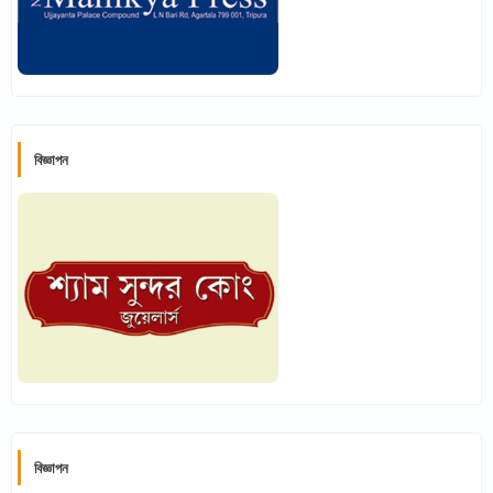
বিজ্ঞাপন
বিজ্ঞাপন