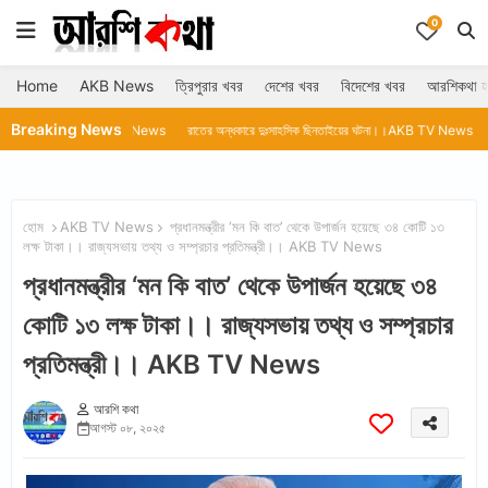
0
Home
AKB News
ত্রিপুরার খবর
দেশের খবর
বিদেশের খবর
আরশিকথা হ
Breaking News
।AKB TV News
রাতের অন্ধকারে দুঃসাহসিক ছিনতাইয়ের ঘটনা।।AKB TV News
ডিজিপি'র রহস্য মৃত
হোম
AKB TV News
প্রধানমন্ত্রীর ‘মন কি বাত’ থেকে উপার্জন হয়েছে ৩৪ কোটি ১৩
লক্ষ টাকা।। রাজ্যসভায় তথ্য ও সম্প্রচার প্রতিমন্ত্রী।। AKB TV News
প্রধানমন্ত্রীর ‘মন কি বাত’ থেকে উপার্জন হয়েছে ৩৪
কোটি ১৩ লক্ষ টাকা।। রাজ্যসভায় তথ্য ও সম্প্রচার
প্রতিমন্ত্রী।। AKB TV News
আরশি কথা
আগস্ট ০৮, ২০২৫