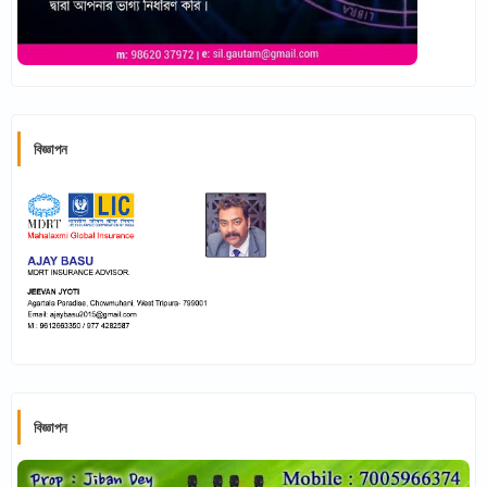
বিজ্ঞাপন
বিজ্ঞাপন