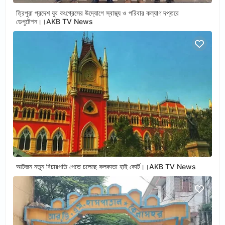
ত্রিপুরা প্রদেশ যুব কংগ্রেসের উদ্যোগে স্বাস্থ্য ও পরিবার কল্যাণ দপ্তরে
ডেপুটেশন।।AKB TV News
আটজন নতুন বিচারপতি পেতে চলেছে কলকাতা হাই কোর্ট।।AKB TV News