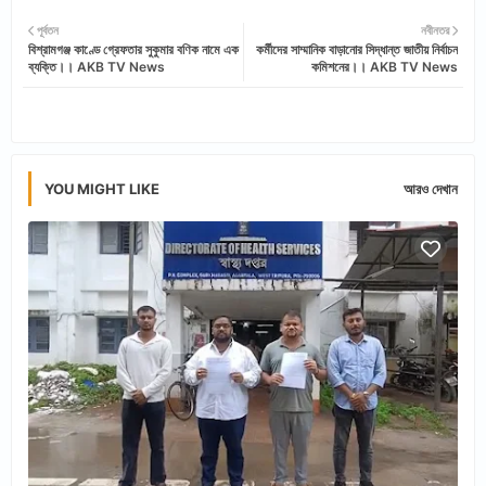
Twi
Wh
পূর্বতন
নবীনতর
বিশ্রামগঞ্জ কাণ্ডে গ্রেফতার সুকুমার বণিক নামে এক
কর্মীদের সাম্মানিক বাড়ানোর সিদ্ধান্ত জাতীয় নির্বাচন
tter
ats
ব্যক্তি।। AKB TV News
কমিশনের।। AKB TV News
app
YOU MIGHT LIKE
আরও দেখান