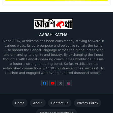
AARSHI KATHA
Since 2016, Arshikatha has been consistently striving forward in
various ways. Its core purpose and objective remain the same
— to spread the Bengali language across the globe, preserving
and enhancing its dignity and beauty. By exchanging the finest
thoughts with Bengali-speaking communities worldwide, it aims
to foster a strong, enduring bond. So far, Arshikatha has
established connections with 10 countries and has successfully
reached and engaged with over a hundred thousand people.
Home
About
Contact us
Privacy Policy