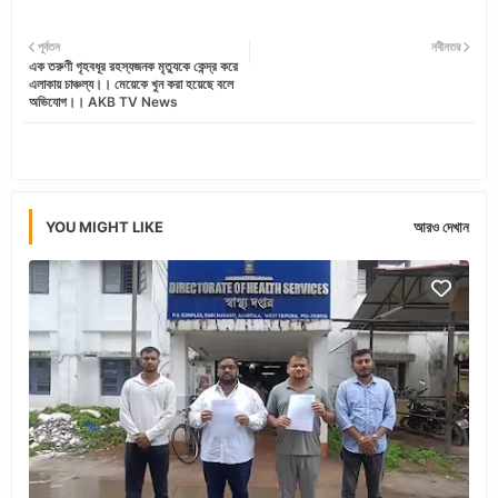
Twi
Wh
পূর্বতন
নবীনতর
এক তরুণী গৃহবধূর রহস্যজনক মৃত্যুকে কেন্দ্র করে
tter
ats
এলাকায় চাঞ্চল্য।। মেয়েকে খুন করা হয়েছে বলে
অভিযোগ।। AKB TV News
app
YOU MIGHT LIKE
আরও দেখান