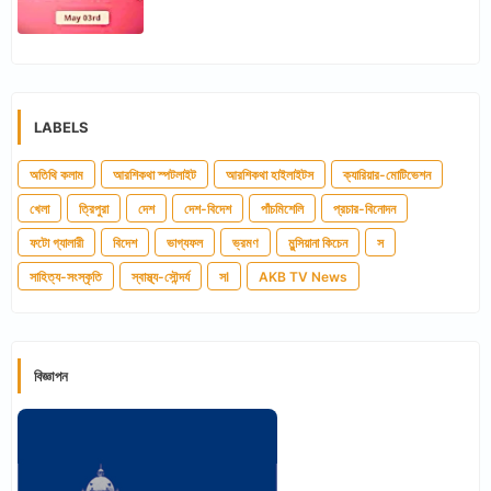
LABELS
অতিথি কলাম
আরশিকথা স্পটলাইট
আরশিকথা হাইলাইটস
ক্যারিয়ার-মোটিভেশন
খেলা
ত্রিপুরা
দেশ
দেশ-বিদেশ
পাঁচমিশেলি
প্রচার-বিনোদন
ফটো গ্যালারী
বিদেশ
ভাগ্যফল
ভ্রমণ
মুন্সিয়ানা কিচেন
স
সাহিত্য-সংস্কৃতি
স্বাস্থ্য-সৌন্দর্য
সl
AKB TV News
বিজ্ঞাপন