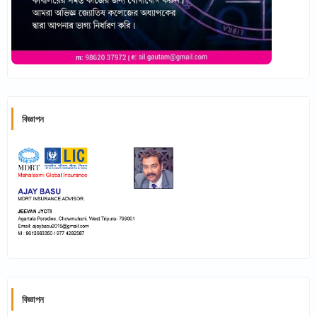
বিজ্ঞাপন
বিজ্ঞাপন