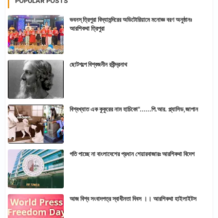
POPULAR POSTS
ভবনস্ ত্রিপুরা বিদ্যামন্দিরের অডিটোরিয়ামে মনোজ্ঞ বরণ অনুষ্ঠানঃ
আরশিকথা ত্রিপুরা
ছোটগল্পে বিশ্বজনীন রবীন্দ্রনাথ
বিশ্বখ্যাত এক কুকুরের নাম হাচিকো"......পি.আর. প্ল্যাসিড,জাপান
গতি পাচ্ছে না বাংলাদেশের প্রধান শেয়ারবাজারঃ আরশিকথা বিদেশ
আজ বিশ্ব সংবাদপত্র স্বাধীনতা দিবস ।। আরশিকথা হাইলাইটস