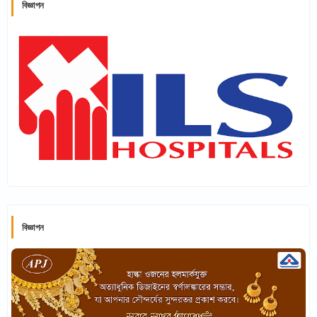
বিজ্ঞাপন
বিজ্ঞাপন