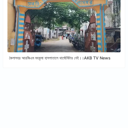
কৈলাসহর আরজিএম মহকুমা হাসপাতালে থার্মোমিটার নেই।।AKB TV News