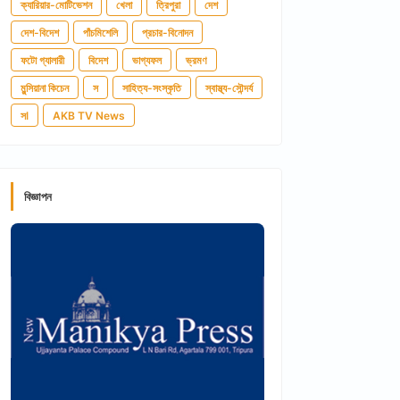
ক্যারিয়ার-মোটিভেশন
খেলা
ত্রিপুরা
দেশ
দেশ-বিদেশ
পাঁচমিশেলি
প্রচার-বিনোদন
ফটো গ্যালারী
বিদেশ
ভাগ্যফল
ভ্রমণ
মুন্সিয়ানা কিচেন
স
সাহিত্য-সংস্কৃতি
স্বাস্থ্য-সৌন্দর্য
সl
AKB TV News
বিজ্ঞাপন