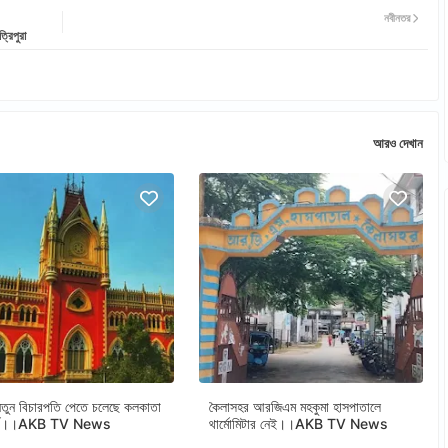
নবীনতর
্রিপুরা
সোমনাথ স্বাভিমান পর্ব দিবসকে সামনে রেখে মেয়রের পূজার্চনা।। AKB TV News
আরও দেখান
ুন বিচারপতি পেতে চলেছে কলকাতা
কৈলাসহর আরজিএম মহকুমা হাসপাতালে
োর্ট।।AKB TV News
থার্মোমিটার নেই।।AKB TV News