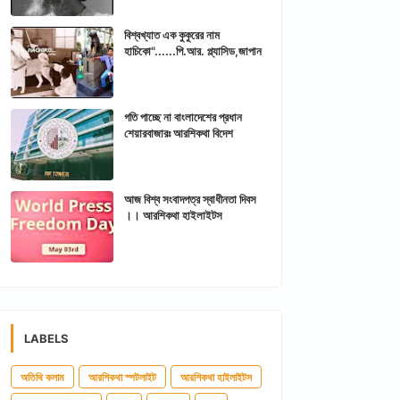
বিশ্বখ্যাত এক কুকুরের নাম
হাচিকো"......পি.আর. প্ল্যাসিড,জাপান
গতি পাচ্ছে না বাংলাদেশের প্রধান
শেয়ারবাজারঃ আরশিকথা বিদেশ
আজ বিশ্ব সংবাদপত্র স্বাধীনতা দিবস
।। আরশিকথা হাইলাইটস
LABELS
অতিথি কলাম
আরশিকথা স্পটলাইট
আরশিকথা হাইলাইটস