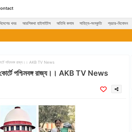
ontact
বিদেশের খবর
আরশিকথা হাইলাইটস
অতিথি কলাম
সাহিত্য-সংস্কৃতি
প্রচার-বিনোদন
ল্যাণ দপ্তরে ডেপুটেশন।।AKB TV News
আটজন নতুন বিচারপতি পেতে চলেছে কলকাতা হাই
 কোর্টে পশ্চিমবঙ্গ রাজ্য।। AKB TV News
িম কোর্টে পশ্চিমবঙ্গ রাজ্য।। AKB TV News