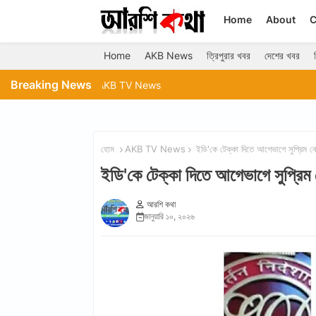
Home
About
C
Home
AKB News
ত্রিপুরার খবর
দেশের খবর
Breaking News
ত্রিপুরা প্রদেশ যুব কংগ্রেসের উদ্যোগে স্বাস্থ্য ও পরিবার ক
হোম
AKB TV News
ইডি'কে টেক্কা দিতে আগেভাগে সুপ্রিম
ইডি'কে টেক্কা দিতে আগেভাগে সুপ্র
আরশি কথা
জানুয়ারি ১০, ২০২৬