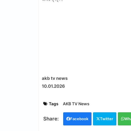
akb tv news
10.01.2026
Tags
AKB TV News
Facebook
Twitter
Wh