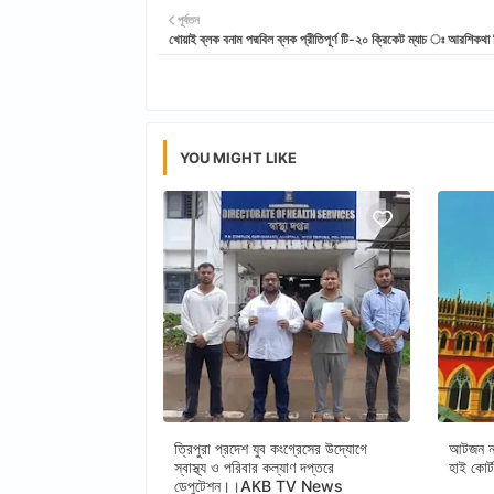
পূর্বতন
খোয়াই ব্লক বনাম পদ্মবিল ব্লক প্রীতিপূর্ণ টি-২০ ক্রিকেট ম্যাচ ঃ আরশিকথা ত
YOU MIGHT LIKE
ত্রিপুরা প্রদেশ যুব কংগ্রেসের উদ্যোগে
আটজন নত
স্বাস্থ্য ও পরিবার কল্যাণ দপ্তরে
হাই ক
ডেপুটেশন।।AKB TV News