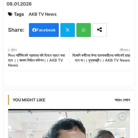
08.01.2026
Tags
AKB TV News
Facebook
Twi
Wh
পূর্বতন
নবীনতর
সিএএ সার্টিফিকেট প্রামান্য নথি হিসবে গ্রহণ করা
বিজেপি কর্মীদের উপর হামলাকারীদের কাউকেই ছাড়া
tter
ats
হবে ।। জানাল নির্বাচন কমিশন।। AKB TV
হবে না।। মুখ্যমন্ত্রী।। AKB TV News
News
app
YOU MIGHT LIKE
আরও দেখান