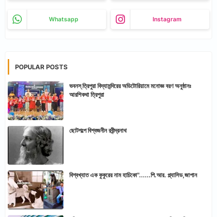
Whatsapp
Instagram
POPULAR POSTS
ভবনস্ ত্রিপুরা বিদ্যামন্দিরের অডিটোরিয়ামে মনোজ্ঞ বরণ অনুষ্ঠানঃ
আরশিকথা ত্রিপুরা
ছোটগল্পে বিশ্বজনীন রবীন্দ্রনাথ
বিশ্বখ্যাত এক কুকুরের নাম হাচিকো"......পি.আর. প্ল্যাসিড,জাপান