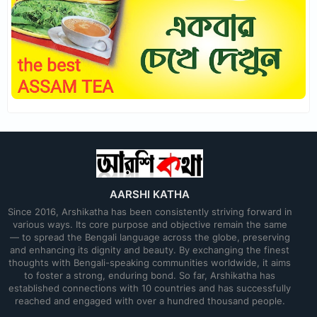
AARSHI KATHA
Since 2016, Arshikatha has been consistently striving forward in
various ways. Its core purpose and objective remain the same
— to spread the Bengali language across the globe, preserving
and enhancing its dignity and beauty. By exchanging the finest
thoughts with Bengali-speaking communities worldwide, it aims
to foster a strong, enduring bond. So far, Arshikatha has
established connections with 10 countries and has successfully
reached and engaged with over a hundred thousand people.