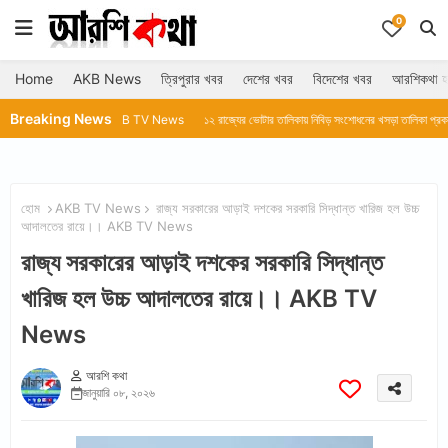
0
Home
AKB News
ত্রিপুরার খবর
দেশের খবর
বিদেশের খবর
আরশিকথা হ
Breaking News
্রা।।AKB TV News
১২ রাজ্যের ভোটার তালিকায় নিবিড় সংশোধনের খসড়া তালিকা প্রকাশ করল নির্বাচন ক
হোম
AKB TV News
রাজ্য সরকারের আড়াই দশকের সরকারি সিদ্ধান্ত খারিজ হল উচ্চ
আদালতের রায়ে।। AKB TV News
রাজ্য সরকারের আড়াই দশকের সরকারি সিদ্ধান্ত
খারিজ হল উচ্চ আদালতের রায়ে।। AKB TV
News
আরশি কথা
জানুয়ারি ০৮, ২০২৬