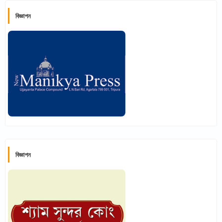
বিজ্ঞাপন
বিজ্ঞাপন