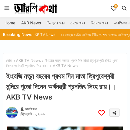
0
Home
AKB News
ত্রিপুরার খবর
দেশের খবর
বিদেশের খবর
আরশিকথা হ
Breaking News
্রা।।AKB TV News
১২ রাজ্যের ভোটার তালিকায় নিবিড় সংশোধনের খসড়া তালিকা প্রকাশ করল নির্বাচন কম
হোম
AKB TV News
ইংরেজি নতুন বছরের প্রথম দিন মাতা ত্রিপুরেশ্বরী মন্দিরে পুজো
দিলেন অর্থমন্ত্রী প্রনজিৎ সিংহ রায়।। AKB TV News
ইংরেজি নতুন বছরের প্রথম দিন মাতা ত্রিপুরেশ্বরী
মন্দিরে পুজো দিলেন অর্থমন্ত্রী প্রনজিৎ সিংহ রায়।।
AKB TV News
আরশি কথা
জানুয়ারি ০১, ২০২৬