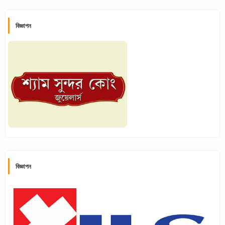
বিজ্ঞাপন
বিজ্ঞাপন