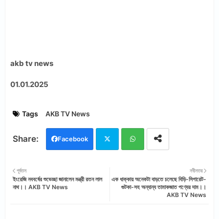
akb tv news
01.01.2025
Tags
AKB TV News
Facebook
Twi
Wh
পূর্বতন
নবীনতর
ইংরেজি নববর্ষের শুভেচ্ছা জানালেন মন্ত্রী রতন লাল
এক ধাক্কায় অনেকটা বাড়তে চলেছে বিড়ি-সিগারেট-
tter
ats
নাথ।। AKB TV News
গুটকা-সহ অন্যান্য তামাকজাত পণ্যের দাম।।
AKB TV News
app