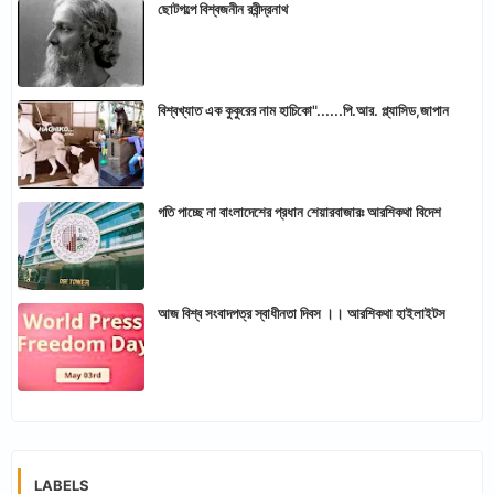
ছোটগল্পে বিশ্বজনীন রবীন্দ্রনাথ
বিশ্বখ্যাত এক কুকুরের নাম হাচিকো"......পি.আর. প্ল্যাসিড,জাপান
গতি পাচ্ছে না বাংলাদেশের প্রধান শেয়ারবাজারঃ আরশিকথা বিদেশ
আজ বিশ্ব সংবাদপত্র স্বাধীনতা দিবস ।। আরশিকথা হাইলাইটস
LABELS