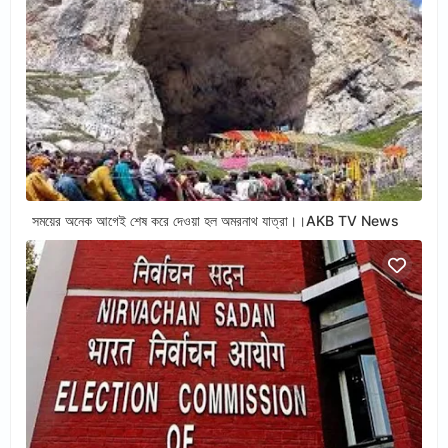
সময়ের অনেক আগেই শেষ করে দেওয়া হল অমরনাথ যাত্রা।।AKB TV News