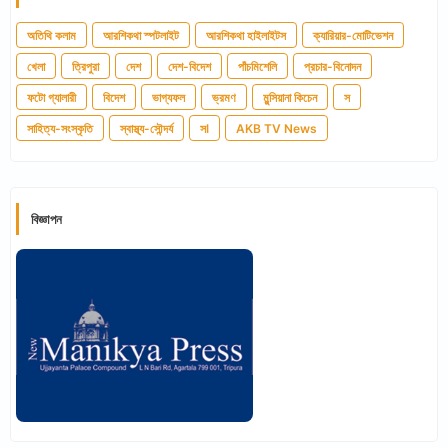
অতিথি কলাম
আরশিকথা স্পটলাইট
আরশিকথা হাইলাইটস
ক্যারিয়ার-মোটিভেশন
খেলা
ত্রিপুরা
দেশ
দেশ-বিদেশ
পাঁচমিশেলি
প্রচার-বিনোদন
ফটো গ্যালারী
বিদেশ
ভাগ্যফল
ভ্রমণ
মুন্সিয়ানা কিচেন
স
সাহিত্য-সংস্কৃতি
স্বাস্থ্য-সৌন্দর্য
সl
AKB TV News
বিজ্ঞাপন