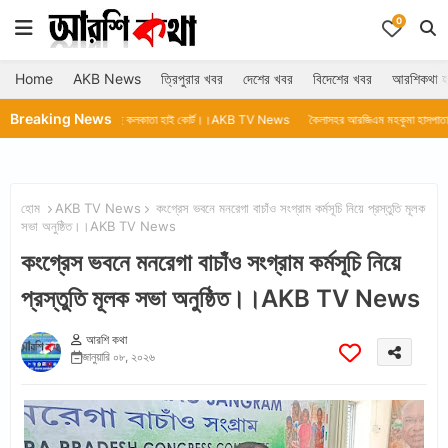
0
Home
AKB News
ত্রিপুরার খবর
দেশের খবর
বিদেশের খবর
আরশিকথা হ
Breaking News
তে চলেছে কলকাতা হাই কোর্ট।।AKB TV News
কৈলাসহর আরজিএম মহকুমা হাসপাতালে থার্মোমিটার নে
হোম
AKB TV News
কংগ্রেস ভবনে মনরেগা বাচাঁও সংগ্রাম কর্মসূচি নিয়ে প্রস্তুতি মূলক
সভা অনুষ্ঠিত।।AKB TV News
কংগ্রেস ভবনে মনরেগা বাচাঁও সংগ্রাম কর্মসূচি নিয়ে
প্রস্তুতি মূলক সভা অনুষ্ঠিত।।AKB TV News
আরশি কথা
জানুয়ারি ০৮, ২০২৬