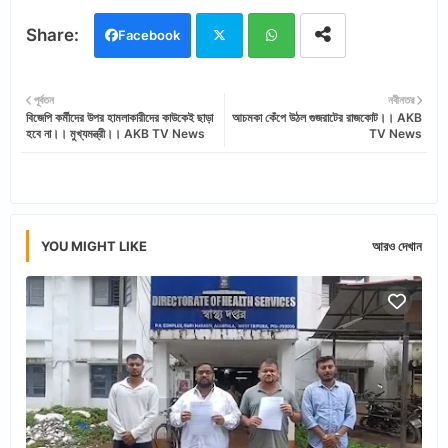
Facebook
Twi
Wh
পূর্বতন
নবীনতর
বিজেপি কর্মীদের উপর হামলাকারীদের কাউকেই ছাড়া
আচমকা কেঁপে উঠল গুজরাটের রাজকোট।। AKB
tter
ats
হবে না।। মুখ্যমন্ত্রী।। AKB TV News
TV News
app
YOU MIGHT LIKE
আরও দেখান