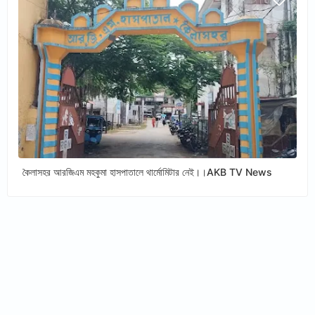
কৈলাসহর আরজিএম মহকুমা হাসপাতালে থার্মোমিটার নেই।।AKB TV News