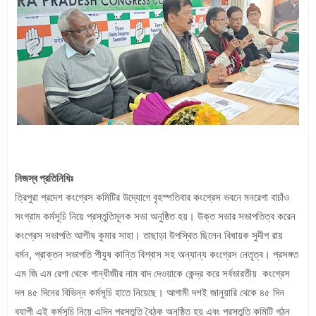
নিজস্ব প্রতিনিধিঃ
ত্রিপুরা প্রদেশ কংগ্রেস কমিটির উদ্যোগে বৃহস্পতিবার কংগ্রেস ভবনে মনরেগা বাচাঁও
সংগ্রাম কর্মসূচি নিয়ে প্রস্তুতিমূলক সভা অনুষ্ঠিত হয়। উক্ত সভার সভাপতিত্ব করেন
কংগ্রেস সভাপতি আশীষ কুমার সাহা। তাছাড়া উপস্থিত ছিলেন বিধায়ক সুদীপ রায়
বর্মন, প্রাক্তন সভাপতি পীযুষ কান্তি বিশ্বাস সহ অন্যান্য কংগ্রেস নেতৃত্ব। প্রসঙ্গত
এম জি এম রেগা থেকে গান্ধীজীর নাম বাদ দেওয়াকে কেন্দ্র করে সর্বভারতীয় কংগ্রেস
দল ৪৫ দিনের বিভিন্ন কর্মসূচি হাতে নিয়েছে। আগামী দশই জানুয়ারি থেকে ৪৫ দিন
ব্যাপী এই কর্মসূচি নিয়ে এদিন প্রস্তুতি বৈঠক অনুষ্ঠিত হয় এবং প্রস্তুতি কমিটি গঠন