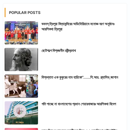
POPULAR POSTS
ভবনস্ ত্রিপুরা বিদ্যামন্দিরের অডিটোরিয়ামে মনোজ্ঞ বরণ অনুষ্ঠানঃ
আরশিকথা ত্রিপুরা
ছোটগল্পে বিশ্বজনীন রবীন্দ্রনাথ
বিশ্বখ্যাত এক কুকুরের নাম হাচিকো"......পি.আর. প্ল্যাসিড,জাপান
গতি পাচ্ছে না বাংলাদেশের প্রধান শেয়ারবাজারঃ আরশিকথা বিদেশ