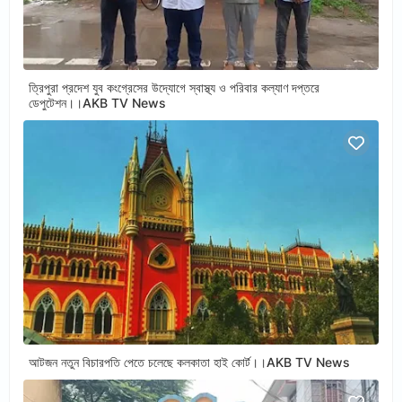
ত্রিপুরা প্রদেশ যুব কংগ্রেসের উদ্যোগে স্বাস্থ্য ও পরিবার কল্যাণ দপ্তরে
ডেপুটেশন।।AKB TV News
আটজন নতুন বিচারপতি পেতে চলেছে কলকাতা হাই কোর্ট।।AKB TV News