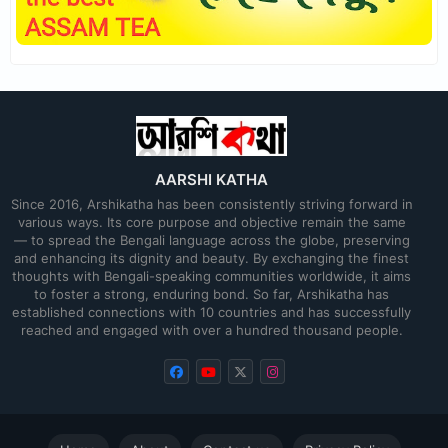
AARSHI KATHA
Since 2016, Arshikatha has been consistently striving forward in
various ways. Its core purpose and objective remain the same
— to spread the Bengali language across the globe, preserving
and enhancing its dignity and beauty. By exchanging the finest
thoughts with Bengali-speaking communities worldwide, it aims
to foster a strong, enduring bond. So far, Arshikatha has
established connections with 10 countries and has successfully
reached and engaged with over a hundred thousand people.