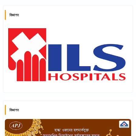
বিজ্ঞাপন
বিজ্ঞাপন