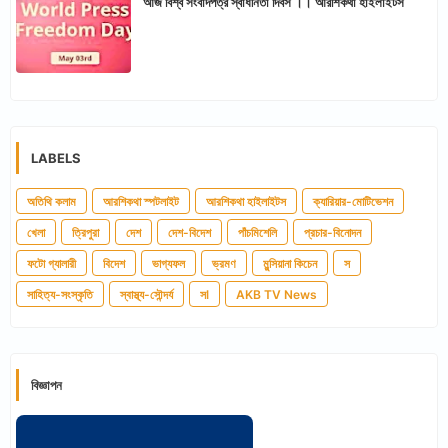
আজ বিশ্ব সংবাদপত্র স্বাধীনতা দিবস ।। আরশিকথা হাইলাইটস
LABELS
অতিথি কলাম
আরশিকথা স্পটলাইট
আরশিকথা হাইলাইটস
ক্যারিয়ার-মোটিভেশন
খেলা
ত্রিপুরা
দেশ
দেশ-বিদেশ
পাঁচমিশেলি
প্রচার-বিনোদন
ফটো গ্যালারী
বিদেশ
ভাগ্যফল
ভ্রমণ
মুন্সিয়ানা কিচেন
স
সাহিত্য-সংস্কৃতি
স্বাস্থ্য-সৌন্দর্য
সl
AKB TV News
বিজ্ঞাপন