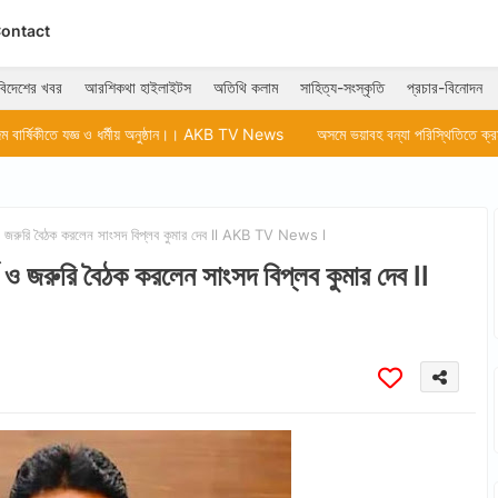
ontact
বিদেশের খবর
আরশিকথা হাইলাইটস
অতিথি কলাম
সাহিত্য-সংস্কৃতি
প্রচার-বিনোদন
মীয় অনুষ্ঠান।। AKB TV News
অসমে ভয়াবহ বন্যা পরিস্থিতিতে ক্রমশ বাড়ছে মৃতের সংখ
পূর্ণ ও জরুরি বৈঠক করলেন সাংসদ বিপ্লব কুমার দেব ll AKB TV News l
ূর্ণ ও জরুরি বৈঠক করলেন সাংসদ বিপ্লব কুমার দেব ll