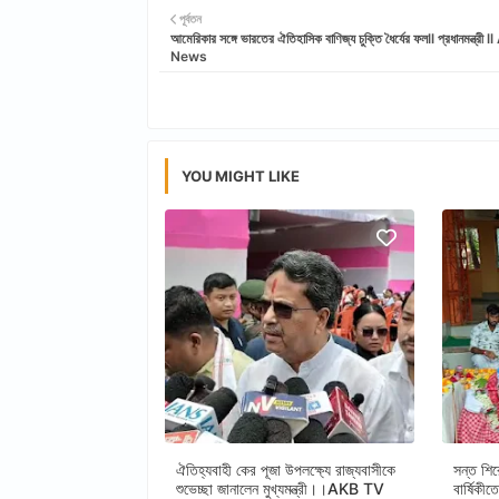
পূর্বতন
আমেরিকার সঙ্গে ভারতের ঐতিহাসিক বাণিজ্য চুক্তি ধৈর্যের ফলll প্রধানমন্ত্র
News
YOU MIGHT LIKE
ঐতিহ্যবাহী কের পূজা উপলক্ষ্যে রাজ্যবাসীকে
সন্ত শির
শুভেচ্ছা জানালেন মুখ্যমন্ত্রী।।AKB TV
বার্ষিকী