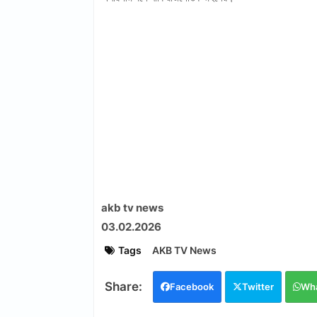
akb tv news
03.02.2026
Tags
AKB TV News
Facebook
Twitter
Wh