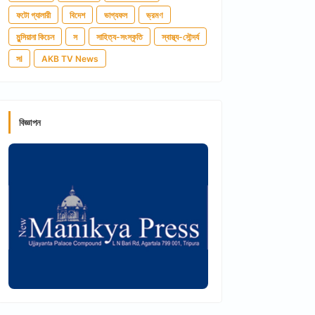
ফটো গ্যালারী
বিদেশ
ভাগ্যফল
ভ্রমণ
মুন্সিয়ানা কিচেন
স
সাহিত্য-সংস্কৃতি
স্বাস্থ্য-সৌন্দর্য
সl
AKB TV News
বিজ্ঞাপন