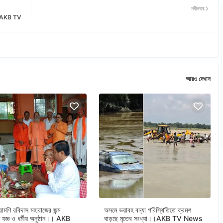
নবীনতর
ী ll AKB TV
আরও দেখান
োমণি রবিদাস মহারাজের জন্ম
অসমে ভয়াবহ বন্যা পরিস্থিতিতে ক্রমশ
তে যজ্ঞ ও ধর্মীয় অনুষ্ঠান।। AKB
বাড়ছে মৃতের সংখ্যা।।AKB TV News