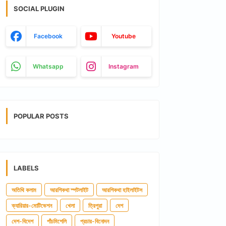
SOCIAL PLUGIN
Facebook
Youtube
Whatsapp
Instagram
POPULAR POSTS
LABELS
অতিথি কলাম
আরশিকথা স্পটলাইট
আরশিকথা হাইলাইটস
ক্যারিয়ার-মোটিভেশন
খেলা
ত্রিপুরা
দেশ
দেশ-বিদেশ
পাঁচমিশেলি
প্রচার-বিনোদন