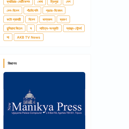
ক্যারিয়ার-মোটিভেশন
খেলা
ত্রিপুরা
দেশ
দেশ-বিদেশ
পাঁচমিশেলি
প্রচার-বিনোদন
ফটো গ্যালারী
বিদেশ
ভাগ্যফল
ভ্রমণ
মুন্সিয়ানা কিচেন
স
সাহিত্য-সংস্কৃতি
স্বাস্থ্য-সৌন্দর্য
সl
AKB TV News
বিজ্ঞাপন