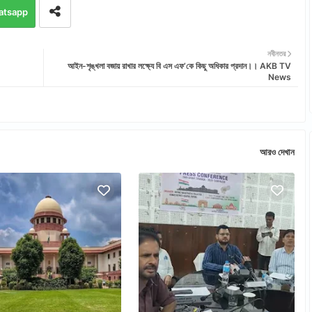
atsapp
নবীনতর
আইন-শৃঙ্খলা বজায় রাখার লক্ষ্যে বি এস এফ’কে কিছু অধিকার প্রদান।। AKB TV
News
আরও দেখান