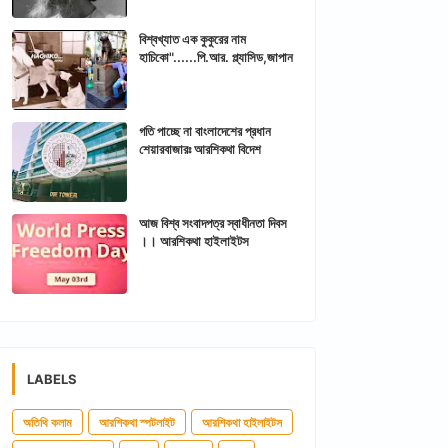
বিশ্বখ্যাত এক কুকুরের নাম
হাচিকো"......পি.আর. প্ল্যাসিড,জাপান
গতি পাচ্ছে না বাংলাদেশের প্রধান
শেয়ারবাজারঃ আরশিকথা বিদেশ
আজ বিশ্ব সংবাদপত্র স্বাধীনতা দিবস
।। আরশিকথা হাইলাইটস
LABELS
অতিথি কলাম
আরশিকথা স্পটলাইট
আরশিকথা হাইলাইটস