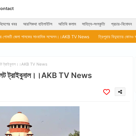
ontact
বিদেশের খবর
আরশিকথা হাইলাইটস
অতিথি কলাম
সাহিত্য-সংস্কৃতি
প্রচার-বিনোদন
াসকের সাংবাদিক সম্মেলন।।AKB TV News
ত্রিপুরায় বিদ্যুতের কোনও ঘাটতি নেই।। প্রাক্
্যাপেলেট ট্রাইবুনাল।।AKB TV News
অ্যাপেলেট ট্রাইবুনাল।।AKB TV News