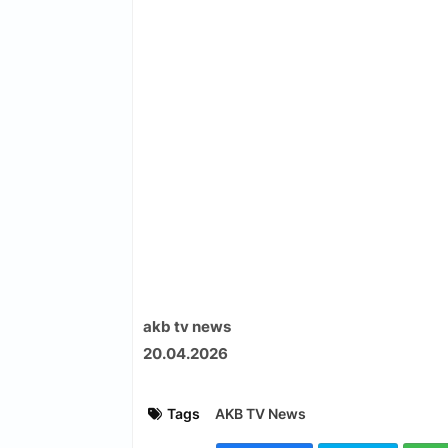
akb tv news
20.04.2026
Tags
AKB TV News