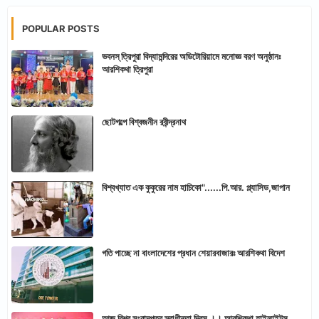
POPULAR POSTS
ভবনস্ ত্রিপুরা বিদ্যামন্দিরের অডিটোরিয়ামে মনোজ্ঞ বরণ অনুষ্ঠানঃ
আরশিকথা ত্রিপুরা
ছোটগল্পে বিশ্বজনীন রবীন্দ্রনাথ
বিশ্বখ্যাত এক কুকুরের নাম হাচিকো"......পি.আর. প্ল্যাসিড,জাপান
গতি পাচ্ছে না বাংলাদেশের প্রধান শেয়ারবাজারঃ আরশিকথা বিদেশ
আজ বিশ্ব সংবাদপত্র স্বাধীনতা দিবস ।। আরশিকথা হাইলাইটস