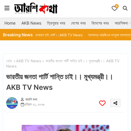
0
Home
AKB News
ত্রিপুরার খবর
দেশের খবর
বিদেশের খবর
আরশিকথা হ
Breaking News
ে চলেছে কলকাতা হাই কোর্ট।।AKB TV News
কৈলাসহর আরজিএম মহকুমা হাসপাতালে থার্মোমিটার নেই
হোম
AKB TV News
ভারতীয় জনতা পার্টি শান্তি চাই।। মুখ্যমন্ত্রী।। AKB TV
News
ভারতীয় জনতা পার্টি শান্তি চাই।। মুখ্যমন্ত্রী।।
AKB TV News
আরশি কথা
এপ্রিল ২১, ২০২৬