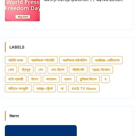
LABELS
অতিথি কলাম
আরশিকথা স্পটলাইট
আরশিকথা হাইলাইটস
ক্যারিয়ার-মোটিভেশন
খেলা
ত্রিপুরা
দেশ
দেশ-বিদেশ
পাঁচমিশেলি
প্রচার-বিনোদন
ফটো গ্যালারী
বিদেশ
ভাগ্যফল
ভ্রমণ
মুন্সিয়ানা কিচেন
স
সাহিত্য-সংস্কৃতি
স্বাস্থ্য-সৌন্দর্য
সl
AKB TV News
বিজ্ঞাপন