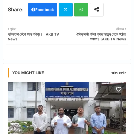
Facebook
Twi
Wh
পূর্বতন
নবীনতর
ভূমিকম্পে কেঁপে উঠল মণিপুর।। AKB TV
ঐতিহ্যবাহী গড়িয়া পূজার আনন্দে মেতে উঠেছে
tter
ats
News
সকলে।।AKB TV News
app
YOU MIGHT LIKE
আরও দেখান