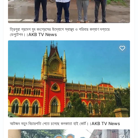
ত্রিপুরা প্রদেশ যুব কংগ্রেসের উদ্যোগে স্বাস্থ্য ও পরিবার কল্যাণ দপ্তরে
ডেপুটেশন।।AKB TV News
আটজন নতুন বিচারপতি পেতে চলেছে কলকাতা হাই কোর্ট।।AKB TV News