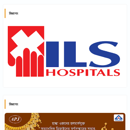
বিজ্ঞাপন
বিজ্ঞাপন