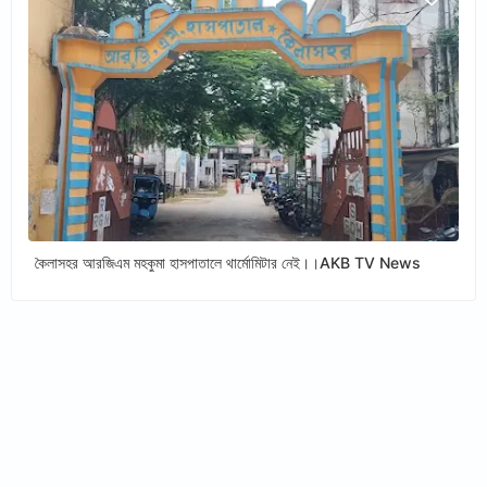
কৈলাসহর আরজিএম মহকুমা হাসপাতালে থার্মোমিটার নেই।।AKB TV News