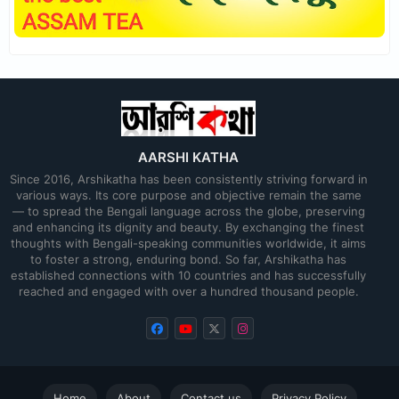
AARSHI KATHA
Since 2016, Arshikatha has been consistently striving forward in
various ways. Its core purpose and objective remain the same
— to spread the Bengali language across the globe, preserving
and enhancing its dignity and beauty. By exchanging the finest
thoughts with Bengali-speaking communities worldwide, it aims
to foster a strong, enduring bond. So far, Arshikatha has
established connections with 10 countries and has successfully
reached and engaged with over a hundred thousand people.
Home
About
Contact us
Privacy Policy