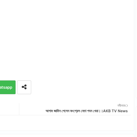
atsapp
নবীনতর
আগাম জামিন পেলেন কংগ্রেস নেতা পবন খেরা।।AKB TV News