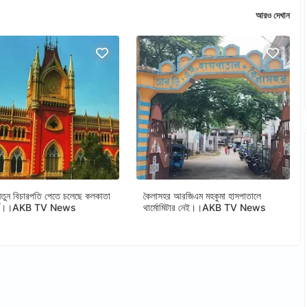
আরও দেখান
ুন বিচারপতি পেতে চলেছে কলকাতা
কৈলাসহর আরজিএম মহকুমা হাসপাতালে
োর্ট।।AKB TV News
থার্মোমিটার নেই।।AKB TV News