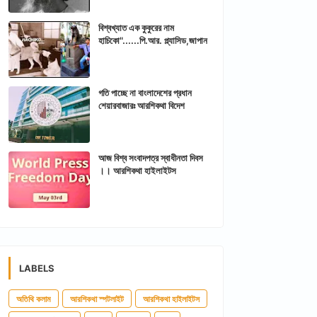
বিশ্বখ্যাত এক কুকুরের নাম
হাচিকো"......পি.আর. প্ল্যাসিড,জাপান
গতি পাচ্ছে না বাংলাদেশের প্রধান
শেয়ারবাজারঃ আরশিকথা বিদেশ
আজ বিশ্ব সংবাদপত্র স্বাধীনতা দিবস
।। আরশিকথা হাইলাইটস
LABELS
অতিথি কলাম
আরশিকথা স্পটলাইট
আরশিকথা হাইলাইটস