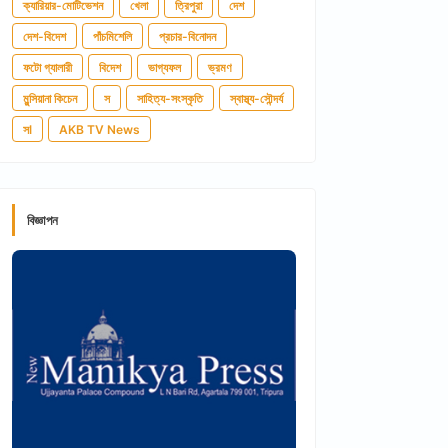
ক্যারিয়ার-মোটিভেশন
খেলা
ত্রিপুরা
দেশ
দেশ-বিদেশ
পাঁচমিশেলি
প্রচার-বিনোদন
ফটো গ্যালারী
বিদেশ
ভাগ্যফল
ভ্রমণ
মুন্সিয়ানা কিচেন
স
সাহিত্য-সংস্কৃতি
স্বাস্থ্য-সৌন্দর্য
সl
AKB TV News
বিজ্ঞাপন