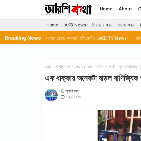
Home
About
C
Home
AKB News
ত্রিপুরার খবর
দেশের খবর
Breaking News
িচারপতি পেতে চলেছে কলকাতা হাই কোর্ট।।AKB TV News
কৈলাসহর আরজিএম মহকুমা 
হোম
AKB TV News
এক ধাক্কায় অনেকটা বাড়ল বাণিজ্যি
এক ধাক্কায় অনেকটা বাড়ল বাণিজ্
আরশি কথা
মে ০১, ২০২৬