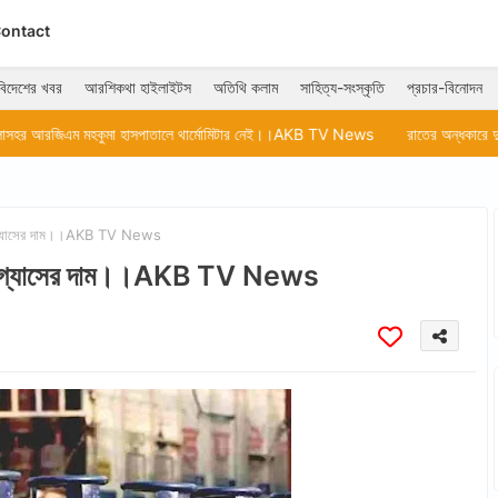
ontact
বিদেশের খবর
আরশিকথা হাইলাইটস
অতিথি কলাম
সাহিত্য-সংস্কৃতি
প্রচার-বিনোদন
হাসপাতালে থার্মোমিটার নেই।।AKB TV News
রাতের অন্ধকারে দুঃসাহসিক ছিনতাইয়ে
ক গ্যাসের দাম।।AKB TV News
যিক গ্যাসের দাম।।AKB TV News