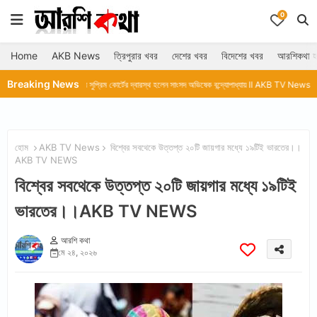
0
Home
AKB News
ত্রিপুরার খবর
দেশের খবর
বিদেশের খবর
আরশিকথা হ
Breaking News
ফের সুপ্রিম কোর্টের দ্বারস্থ হলেন সাংসদ অভিষেক বন্দ্যোপাধ্যায় ll AKB TV News
এসসি-এসটি ‘ক্রিমি ল
হোম
AKB TV News
বিশ্বের সবথেকে উত্তপ্ত ২০টি জায়গার মধ্যে ১৯টিই ভারতের।।
AKB TV NEWS
বিশ্বের সবথেকে উত্তপ্ত ২০টি জায়গার মধ্যে ১৯টিই
ভারতের।।AKB TV NEWS
আরশি কথা
মে ২৪, ২০২৬