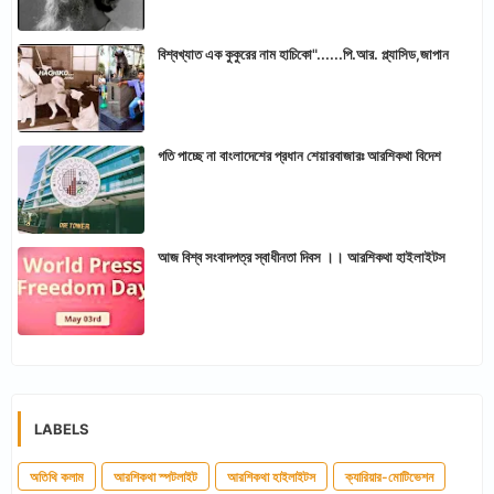
বিশ্বখ্যাত এক কুকুরের নাম হাচিকো"......পি.আর. প্ল্যাসিড,জাপান
গতি পাচ্ছে না বাংলাদেশের প্রধান শেয়ারবাজারঃ আরশিকথা বিদেশ
আজ বিশ্ব সংবাদপত্র স্বাধীনতা দিবস ।। আরশিকথা হাইলাইটস
LABELS
অতিথি কলাম
আরশিকথা স্পটলাইট
আরশিকথা হাইলাইটস
ক্যারিয়ার-মোটিভেশন