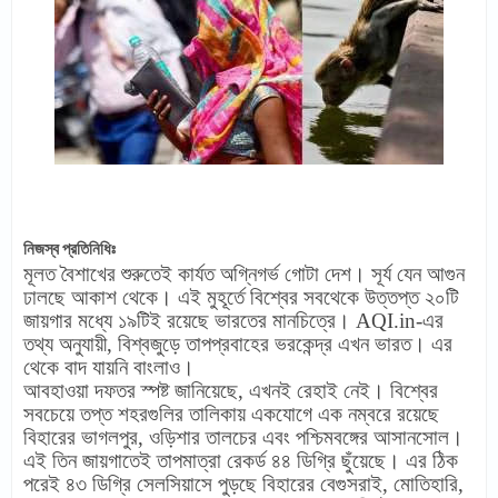
নিজস্ব প্রতিনিধিঃ
মূলত বৈশাখের শুরুতেই কার্যত অগ্নিগর্ভ গোটা দেশ। সূর্য যেন আগুন
ঢালছে আকাশ থেকে। এই মুহূর্তে বিশ্বের সবথেকে উত্তপ্ত ২০টি
জায়গার মধ্যে ১৯টিই রয়েছে ভারতের মানচিত্রে। AQI.in-এর
তথ্য অনুযায়ী, বিশ্বজুড়ে তাপপ্রবাহের ভরকেন্দ্র এখন ভারত। এর
থেকে বাদ যায়নি বাংলাও।
আবহাওয়া দফতর স্পষ্ট জানিয়েছে, এখনই রেহাই নেই। বিশ্বের
সবচেয়ে তপ্ত শহরগুলির তালিকায় একযোগে এক নম্বরে রয়েছে
বিহারের ভাগলপুর, ওড়িশার তালচের এবং পশ্চিমবঙ্গের আসানসোল।
এই তিন জায়গাতেই তাপমাত্রা রেকর্ড ৪৪ ডিগ্রি ছুঁয়েছে। এর ঠিক
পরেই ৪৩ ডিগ্রি সেলসিয়াসে পুড়ছে বিহারের বেগুসরাই, মোতিহারি,