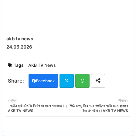
akb tv news
24.05.2026
Tags
AKB TV News
Facebook
Twi
Wh
পূর্বতন
নবীনতর
-হোল্ডিং সেন্টার তৈরির নির্দেশ সব জেলা শাসকদের।।
পিঠে কাপড় দিয়ে বেধে শাশুড়িকে প্রতি মাসে ব্যাঙ্কে
tter
ats
AKB TV NEWS
নিয়ে যান বউমা।।AKB TV NEWS
app