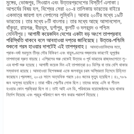
মুঙ্গের, ভোজপুর, সিওয়ান এবং উত্তরপ্রদেশের বিস্তীর্ণ এলাকা।
আশ্চর্যের বিষয় হল, বিশ্বের সেরা ২০-র তালিকায় ভারতের বাইরে
একমাত্র জায়গা হল নেপালের লুম্বিনি। আবার ২০টির মধ্যে ১৯টি
ভারতের। তার মধ্যে ৮টি বাংলার। তার মধ্যে আছে আসানসোল,
বাঁকুড়া, রায়গঞ্জ, বীরভূম, দুর্গাপুর, কুলটি ও দলরবন্দ ও পশ্চিম
মেদিনীপুর।
আগামী কয়েকদিন দেশের একটা বড় অংশে তাপপ্রবাহ
পরিস্থিতি থাকবে বলে আবহাওয়া দপ্তর জানিয়েছে। উত্তর-পশ্চিমি
শুকনো গরম হাওয়ার দাপটেই এই তাপপ্রবাহ।
আবহাওয়াবিদদের মতে,
প্রাক-বর্ষা মরসুমে তীব্র সৌর বিকিরণ এবং বায়ুমণ্ডলের শুষ্কতার কারণেই ভূপৃষ্ঠের
তাপমাত্রা দ্রুত বাড়ছে। এপ্রিলের শুরু থেকেই উত্তর ও পূর্ব ভারতের রাজ্যগুলোতে লু-
এর দাপট শুরু হয়েছে। আগামী কয়েক দিন এই তাপমাত্রা ৪৩ ডিগ্রি বা তার বেশি থাকার
সম্ভাবনা রয়েছে। আবহাওয়া বিশেষজ্ঞরা একে জলবায়ুর চরম অস্থিরতা হিসেবে চিহ্নিত
করেছেন।প্রসঙ্গত, ২০২৪ সালে অত্যধিক গরমে ১৪৩ জনের মৃত্যু হয়েছিল। ৪১,৭৮৯
জন অসুস্থ হয়েছিল। তারা গরীব শ্রেণীর লোক ছিল। তাদের কাছে এসি বা শীতল
হওয়ার কোন প্রক্রিয়া ছিল না। তাই আই এম ডি, পরিবারের বয়োজেষ্ঠদের ঘরে থাকার
নির্দেশ দিয়েছে এবং প্রচুর পরিমাণে জল পান করার পরামর্শ দিয়েছে।