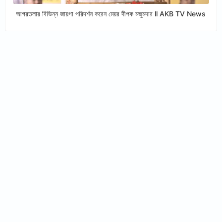
আগরতলার বিভিন্ন জায়গা পরিদর্শন করেন মেয়র দীপক মজুমদার ll AKB TV News