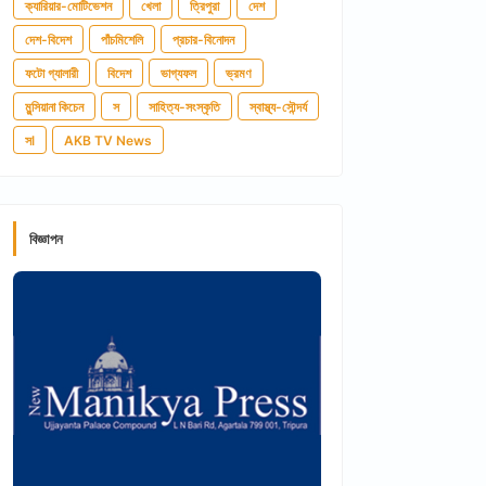
ক্যারিয়ার-মোটিভেশন
খেলা
ত্রিপুরা
দেশ
দেশ-বিদেশ
পাঁচমিশেলি
প্রচার-বিনোদন
ফটো গ্যালারী
বিদেশ
ভাগ্যফল
ভ্রমণ
মুন্সিয়ানা কিচেন
স
সাহিত্য-সংস্কৃতি
স্বাস্থ্য-সৌন্দর্য
সl
AKB TV News
বিজ্ঞাপন