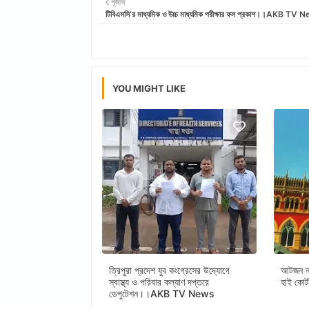
পূর্বতন
টিবিএসসি’র মাধ্যমিক ও উচ্চ মাধ্যমিক পরীক্ষার ফল প্রকাশ।।AKB TV
YOU MIGHT LIKE
ত্রিপুরা প্রদেশ যুব কংগ্রেসের উদ্যোগে
আটজন নত
স্বাস্থ্য ও পরিবার কল্যাণ দপ্তরে
হাই ক
ডেপুটেশন।।AKB TV News