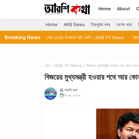
Home
About
C
Home
AKB News
ত্রিপুরার খবর
দেশের খবর
Breaking News
বিচারপতি পেতে চলেছে কলকাতা হাই কোর্ট।।AKB TV News
কৈলাসহর আরজিএম মহকুমা
হোম
AKB TV News
বিজয়ের মুখ্যমন্ত্রী হওয়ার পথে আ
বিজয়ের মুখ্যমন্ত্রী হওয়ার পথে 
আরশি কথা
মে ০৮, ২০২৬