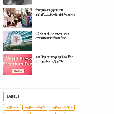
বিশ্বখ্যাত এক কুকুরের নাম
হাচিকো"......পি.আর. প্ল্যাসিড,জাপান
গতি পাচ্ছে না বাংলাদেশের প্রধান
শেয়ারবাজারঃ আরশিকথা বিদেশ
আজ বিশ্ব সংবাদপত্র স্বাধীনতা দিবস
।। আরশিকথা হাইলাইটস
LABELS
অতিথি কলাম
আরশিকথা স্পটলাইট
আরশিকথা হাইলাইটস