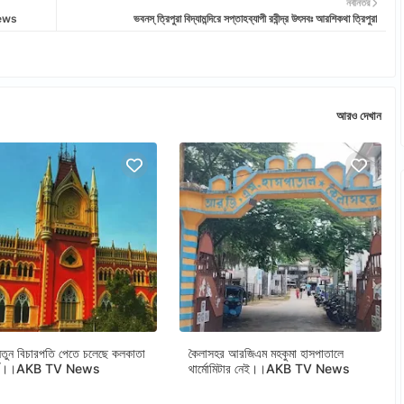
নবীনতর
 News
ভবনস্ ত্রিপুরা বিদ্যামন্দিরে সপ্তাহব্যাপী রবীন্দ্র উৎসবঃ আরশিকথা ত্রিপুরা
আরও দেখান
ুন বিচারপতি পেতে চলেছে কলকাতা
কৈলাসহর আরজিএম মহকুমা হাসপাতালে
োর্ট।।AKB TV News
থার্মোমিটার নেই।।AKB TV News