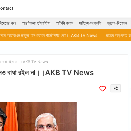
ontact
বিদেশের খবর
আরশিকথা হাইলাইটস
অতিথি কলাম
সাহিত্য-সংস্কৃতি
প্রচার-বিনোদন
 হাসপাতালে থার্মোমিটার নেই।।AKB TV News
রাতের অন্ধকারে দুঃসাহসিক ছিনতাইয়
র কোনও বাধা রইল না।।AKB TV News
আর কোনও বাধা রইল না।।AKB TV News