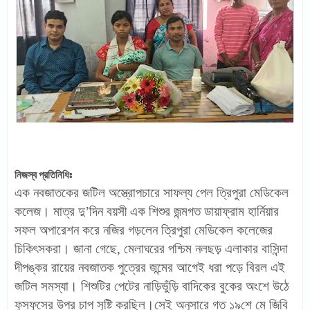
নিজস্ব প্রতিনিধিঃ
এক নবজাতকের জটিল অস্ত্রোপচারে সাফল্য পেল ত্রিপুরা মেডিকেল
কলেজ। মাত্র দু’দিন বয়সী এক শিশুর জন্মগত ডায়াফ্রাম হার্নিয়ার
সফল অপারেশন করে নজির গড়লেন ত্রিপুরা মেডিকেল কলেজের
চিকিৎসকরা। জানা গেছে, মেলাঘরের পশ্চিম নলছড় এলাকার বাসিন্দা
দীপঙ্কর রায়ের নবজাতক পুত্রের জন্মের আগেই ধরা পড়ে বিরল এই
জটিল সমস্যা। শিশুটির পেটের নাড়িভুঁড়ি বাদিকের বুকের অংশে উঠে
ফুসফুসের উপর চাপ সৃষ্টি করছিল।সেই অনুসারে গত ১৯শে মে জিবি