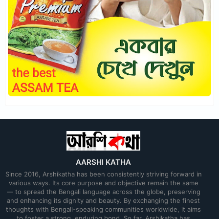
AARSHI KATHA
Since 2016, Arshikatha has been consistently striving forward in
various ways. Its core purpose and objective remain the same
— to spread the Bengali language across the globe, preserving
and enhancing its dignity and beauty. By exchanging the finest
thoughts with Bengali-speaking communities worldwide, it aims
to foster a strong, enduring bond. So far, Arshikatha has