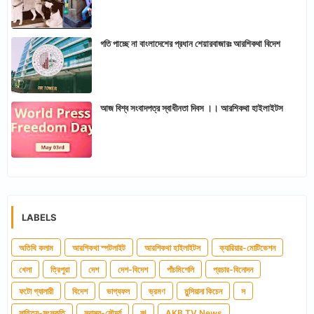
গতি পাচ্ছে না বাংলাদেশের প্রধান শেয়ারবাজারঃ আরশিকথা বিদেশ
আজ বিশ্ব সংবাদপত্র স্বাধীনতা দিবস ।। আরশিকথা হাইলাইটস
LABELS
অতিথি কলাম
আরশিকথা স্পটলাইট
আরশিকথা হাইলাইটস
ক্যারিয়ার-মোটিভেশন
খেলা
ত্রিপুরা
দেশ
দেশ-বিদেশ
পাঁচমিশেলি
প্রচার-বিনোদন
ফটো গ্যালারী
বিদেশ
ভাগ্যফল
ভ্রমণ
মুন্সিয়ানা কিচেন
স
সাহিত্য-সংস্কৃতি
স্বাস্থ্য-সৌন্দর্য
সl
AKB TV News