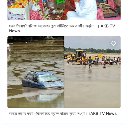
সন্ত শিরোমণি রবিদাস মহারাজের জন্ম বার্ষিকীতে যজ্ঞ ও ধর্মীয় অনুষ্ঠান।। AKB TV
News
অসমে ভয়াবহ বন্যা পরিস্থিতিতে ক্রমশ বাড়ছে মৃতের সংখ্যা।।AKB TV News