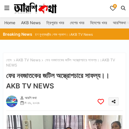
0
Home
AKB News
ত্রিপুরার খবর
দেশের খবর
বিদেশের খবর
আরশিকথা হ
Breaking News
ালের প্রয়াণে মুখ্যমন্ত্রীর শোক প্রকাশ।।AKB TV News
হোম
AKB TV News
ফের নবজাতকের জটিল অস্ত্রোপচারে সাফল্য।।AKB TV
NEWS
ফের নবজাতকের জটিল অস্ত্রোপচারে সাফল্য।।
AKB TV NEWS
আরশি কথা
মে ২৯, ২০২৬