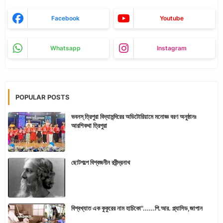
Facebook
Youtube
Whatsapp
Instagram
POPULAR POSTS
ভবনস্ ত্রিপুরা বিদ্যামন্দিরের অডিটোরিয়ামে মনোজ্ঞ বরণ অনুষ্ঠানঃ
আরশিকথা ত্রিপুরা
ছোটগল্পে বিশ্বজনীন রবীন্দ্রনাথ
বিশ্বখ্যাত এক কুকুরের নাম হাচিকো"......পি.আর. প্ল্যাসিড,জাপান