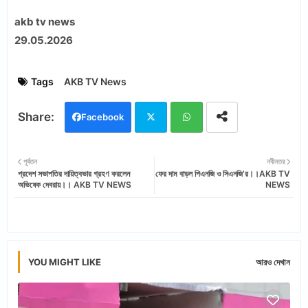
akb tv news
29.05.2026
Tags
AKB TV News
Facebook
Twi
Wh
পূর্বতন
নবীনতর
প্রদেশ সভাপতির দায়িত্বভার গ্রহণ করলেন
ফের দাম বাড়ল পিএনজি ও সিএনজি’র।।AKB TV
tter
ats
অভিষেক দেবরায়।। AKB TV NEWS
NEWS
app
YOU MIGHT LIKE
আরও দেখান