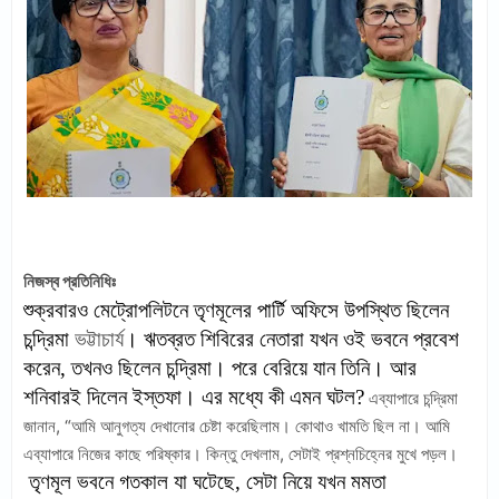
নিজস্ব প্রতিনিধিঃ
শুক্রবারও মেট্রোপলিটনে তৃণমূলের পার্টি অফিসে উপস্থিত ছিলেন
চন্দ্রিমা
ভট্টাচার্য
।
ঋতব্রত শিবিরের নেতারা যখন ওই ভবনে প্রবেশ
করেন, তখনও ছিলেন চন্দ্রিমা।
পরে বেরিয়ে যান তিনি। আর
শনিবারই দিলেন ইস্তফা। এর মধ্যে কী এমন ঘটল?
এব্যাপারে চন্দ্রিমা
জানান, “আমি আনুগত্য দেখানোর চেষ্টা করেছিলাম। কোথাও খামতি ছিল না। আমি
এব্যাপারে নিজের কাছে পরিষ্কার। কিন্তু দেখলাম, সেটাই প্রশ্নচিহ্নের মুখে পড়ল।
তৃণমূল ভবনে গতকাল যা ঘটেছে, সেটা নিয়ে যখন মমতা