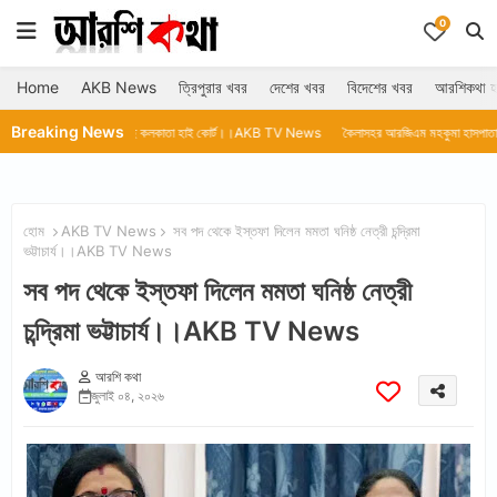
0
Home
AKB News
ত্রিপুরার খবর
দেশের খবর
বিদেশের খবর
আরশিকথা হ
Breaking News
তে চলেছে কলকাতা হাই কোর্ট।।AKB TV News
কৈলাসহর আরজিএম মহকুমা হাসপাতালে থার্মোমিটার নে
হোম
AKB TV News
সব পদ থেকে ইস্তফা দিলেন মমতা ঘনিষ্ঠ নেত্রী চন্দ্রিমা
ভট্টাচার্য।।AKB TV News
সব পদ থেকে ইস্তফা দিলেন মমতা ঘনিষ্ঠ নেত্রী
চন্দ্রিমা ভট্টাচার্য।।AKB TV News
আরশি কথা
জুলাই ০৪, ২০২৬