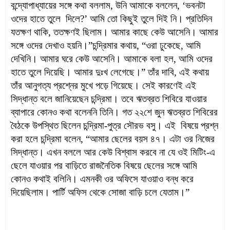
বন্দ্যোপাধ্যায়ের সঙ্গে কথা বললাম, উনি আমাকে বললেন, ‘ভবনটা
ওদের হাতে তুলে
দিলে?’ আমি তো কিছুই তুলে দিই নি।
প্রতিদিন
যতক্ষণ থাকি, ততক্ষণই ছিলাম। আমার কাছে কেউ আসেনি। আমার
সঙ্গে ওদের দেখাও হয়নি।”চন্দ্রিমার কথায়,
“ওরা ঢুকেছে, আমি
দেখিনি। আমার ঘরে কেউ আসেনি। আমাকে বলা হল, আমি ওদের
হাতে তুলে দিয়েছি। আমার দুঃখ লেগেছে।”
তাঁর দাবি, এই কথায়
তাঁর আনুগত্য প্রশ্নের মুখে পড়ে গিয়েছে। সেই কারণেই এই
সিদ্ধান্ত বলে জানিয়েছেন চন্দ্রিমা।
তবে ঋতব্রত শিবিরে যাওয়ার
ব্যাপারে কোনও কথা বলেননি তিনি। গত ২২শে জুন ঋতব্রত শিবিরের
বৈঠকে উপস্থিত ছিলেন চন্দ্রিমা-পুত্র সৌরভ বসু। এই
বিষয়ে প্রশ্ন
করা হলে চন্দ্রিমা বলেন, “আমার ছেলের বয়স ৪৭। এটা ওর নিজের
সিদ্ধান্ত। এখন বললে আর কেউ বিশ্বাস করবে না যে ওই মিটিং-এ
ছেলে যাওয়ার পর বাড়িতে
রাজনৈতিক বিষয়ে ছেলের সঙ্গে আমি
কোনও কথাই বলিনি। এমনকী ওর অফিসে যাওয়াও বন্ধ করে
দিয়েছিলাম। পার্টি অফিস থেকে সোজা বাড়ি চলে যেতাম।”