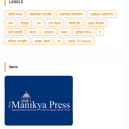
LABELS
অতিথি কলাম
আরশিকথা স্পটলাইট
আরশিকথা হাইলাইটস
ক্যারিয়ার-মোটিভেশন
খেলা
ত্রিপুরা
দেশ
দেশ-বিদেশ
পাঁচমিশেলি
প্রচার-বিনোদন
ফটো গ্যালারী
বিদেশ
ভাগ্যফল
ভ্রমণ
মুন্সিয়ানা কিচেন
স
সাহিত্য-সংস্কৃতি
স্বাস্থ্য-সৌন্দর্য
সl
AKB TV News
বিজ্ঞাপন