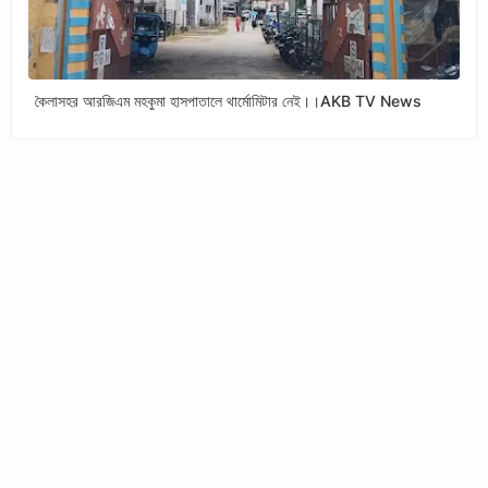
কৈলাসহর আরজিএম মহকুমা হাসপাতালে থার্মোমিটার নেই।।AKB TV News