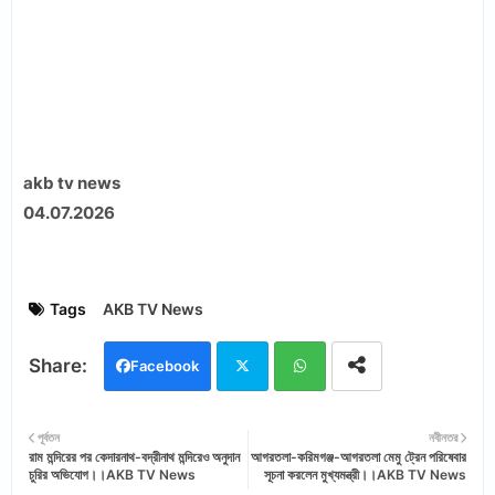
akb tv news
04.07.2026
Tags
AKB TV News
Facebook
Twi
Wh
পূর্বতন
নবীনতর
রাম মন্দিরের পর কেদারনাথ-বদ্রীনাথ মন্দিরেও অনুদান
আগরতলা-করিমগঞ্জ-আগরতলা মেমু ট্রেন পরিষেবার
tter
ats
চুরির অভিযোগ।।AKB TV News
সূচনা করলেন মুখ্যমন্ত্রী।।AKB TV News