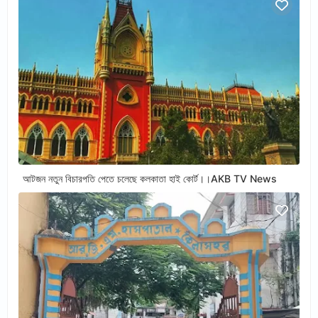
আটজন নতুন বিচারপতি পেতে চলেছে কলকাতা হাই কোর্ট।।AKB TV News