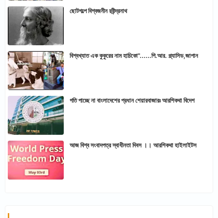
ছোটগল্পে বিশ্বজনীন রবীন্দ্রনাথ
বিশ্বখ্যাত এক কুকুরের নাম হাচিকো"......পি.আর. প্ল্যাসিড,জাপান
গতি পাচ্ছে না বাংলাদেশের প্রধান শেয়ারবাজারঃ আরশিকথা বিদেশ
আজ বিশ্ব সংবাদপত্র স্বাধীনতা দিবস ।। আরশিকথা হাইলাইটস