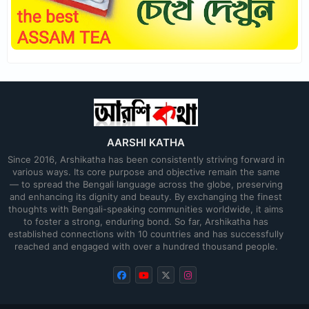
AARSHI KATHA
Since 2016, Arshikatha has been consistently striving forward in
various ways. Its core purpose and objective remain the same
— to spread the Bengali language across the globe, preserving
and enhancing its dignity and beauty. By exchanging the finest
thoughts with Bengali-speaking communities worldwide, it aims
to foster a strong, enduring bond. So far, Arshikatha has
established connections with 10 countries and has successfully
reached and engaged with over a hundred thousand people.