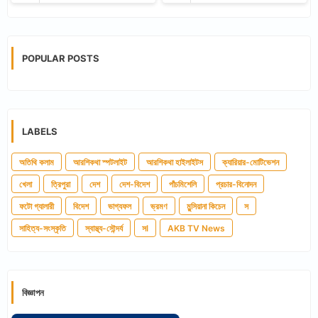
POPULAR POSTS
LABELS
অতিথি কলাম
আরশিকথা স্পটলাইট
আরশিকথা হাইলাইটস
ক্যারিয়ার-মোটিভেশন
খেলা
ত্রিপুরা
দেশ
দেশ-বিদেশ
পাঁচমিশেলি
প্রচার-বিনোদন
ফটো গ্যালারী
বিদেশ
ভাগ্যফল
ভ্রমণ
মুন্সিয়ানা কিচেন
স
সাহিত্য-সংস্কৃতি
স্বাস্থ্য-সৌন্দর্য
সl
AKB TV News
বিজ্ঞাপন