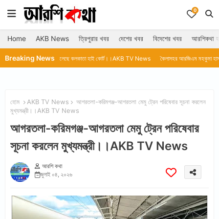
0
Home
AKB News
ত্রিপুরার খবর
দেশের খবর
বিদেশের খবর
আরশিকথা হ
Breaking News
রপতি পেতে চলেছে কলকাতা হাই কোর্ট।।AKB TV News
কৈলাসহর আরজিএম মহকুমা হাসপাতালে থার্মোম
হোম
AKB TV News
আগরতলা-করিমগঞ্জ-আগরতলা মেমু ট্রেন পরিষেবার সূচনা করলেন
মুখ্যমন্ত্রী।।AKB TV News
আগরতলা-করিমগঞ্জ-আগরতলা মেমু ট্রেন পরিষেবার
সূচনা করলেন মুখ্যমন্ত্রী।।AKB TV News
আরশি কথা
জুলাই ০৪, ২০২৬