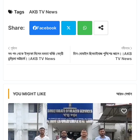
Tags
AKB TV News
Facebook
Twi
Wh
পূর্বতন
নবীনতর
সব পদ থেকে ইস্তফা দিলেন মমতা ঘনিষ্ঠ নেত্রী
তিন মোবাইল ছিনতাইবাজ পুলিশের জালে।।AKB
tter
ats
চন্দ্রিমা ভট্টাচার্য।।AKB TV News
TV News
app
YOU MIGHT LIKE
আরও দেখান