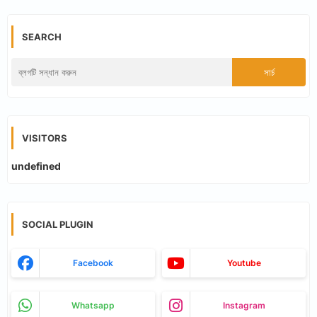
SEARCH
VISITORS
u
n
d
e
f
i
n
e
d
SOCIAL PLUGIN
Facebook
Youtube
Whatsapp
Instagram