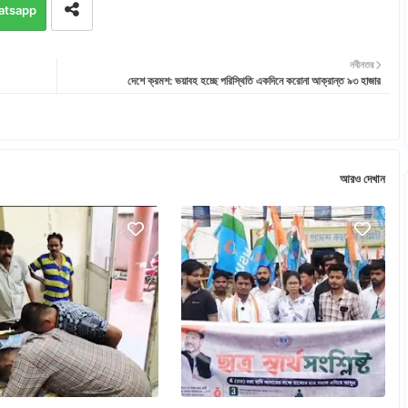
atsapp
নবীনতর
দেশে ক্রমশ: ভয়াবহ হচ্ছে পরিস্থিতি একদিনে করোনা আক্রান্ত ৯৩ হাজার
আরও দেখান