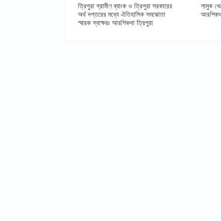
ত্রিপুরা গ্রামীণ ব্যাংক ও ত্রিপুরা সরকারের
শামুক খে
অর্থ দপ্তরের মধ্যে ঐতিহাসিক সমঝোতা
আরশিকথা
স্মারক স্বাক্ষরঃ আরশিকথা ত্রিপুরা