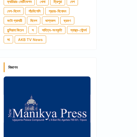
ক্যারিয়ার-মোটিভেশন
খেলা
ত্রিপুরা
দেশ
দেশ-বিদেশ
পাঁচমিশেলি
প্রচার-বিনোদন
ফটো গ্যালারী
বিদেশ
ভাগ্যফল
ভ্রমণ
মুন্সিয়ানা কিচেন
স
সাহিত্য-সংস্কৃতি
স্বাস্থ্য-সৌন্দর্য
সl
AKB TV News
বিজ্ঞাপন