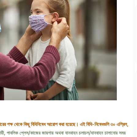
ারের পক্ষ থেকে কিছু বিধিনিষেধ আরোপ করা হয়েছে। এই বিধি-নিষেধগুলি ৩০ এপ্রিল,
যায়ী, পাবলিক প্লেস/কাজের জায়গায় অথবা যানবাহন চলাচল/যানবাহন চালানোর সময়