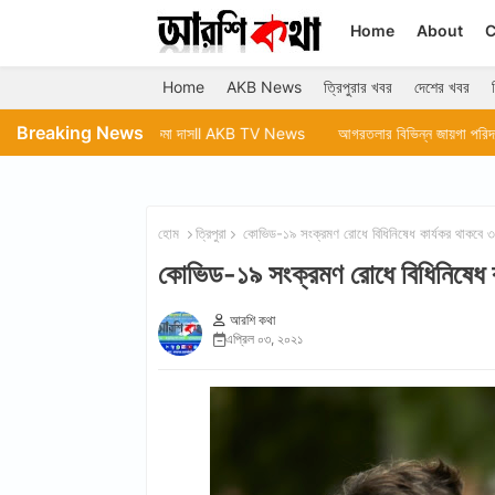
Home
About
C
Home
AKB News
ত্রিপুরার খবর
দেশের খবর
Breaking News
াটাচ্ছেন রুমা দাসll AKB TV News
আগরতলার বিভিন্ন জায়গা পরিদর্শন করেন মেয়র দীপক
হোম
ত্রিপুরা
কোভিড-১৯ সংক্রমণ রোধে বিধিনিষেধ কার্যকর থাকবে ৩০ এ
কোভিড-১৯ সংক্রমণ রোধে বিধিনিষেধ কার
আরশি কথা
এপ্রিল ০৩, ২০২১