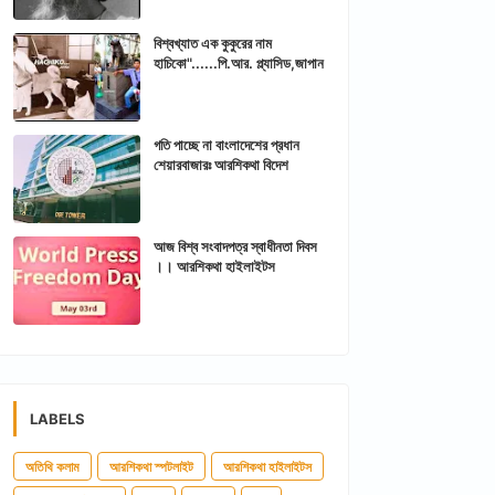
বিশ্বখ্যাত এক কুকুরের নাম
হাচিকো"......পি.আর. প্ল্যাসিড,জাপান
গতি পাচ্ছে না বাংলাদেশের প্রধান
শেয়ারবাজারঃ আরশিকথা বিদেশ
আজ বিশ্ব সংবাদপত্র স্বাধীনতা দিবস
।। আরশিকথা হাইলাইটস
LABELS
অতিথি কলাম
আরশিকথা স্পটলাইট
আরশিকথা হাইলাইটস