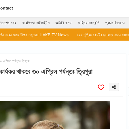
ontact
বিদেশের খবর
আরশিকথা হাইলাইটস
অতিথি কলাম
সাহিত্য-সংস্কৃতি
প্রচার-বিনোদন
 মজুমদার ll AKB TV News
ফের সুপ্রিম কোর্টের দ্বারস্থ হলেন সাংসদ অভিষেক বন্দ্যোপা
প্রিল পর্যন্তঃ ত্রিপুরা
্যকর থাকবে ৩০ এপ্রিল পর্যন্তঃ ত্রিপুরা