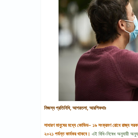
নিজস্ব প্রতিনিধি, আগরতলা, আরশিকথাঃ
সাধারণ মানুষের মধ্যে কোভিড- ১৯ সংক্রমণ রোধে রাজ্য সরক
২০২১ পর্যন্ত কার্যকর থাকবে।
এই বিধি-নিষেধ অনুযায়ী অনু