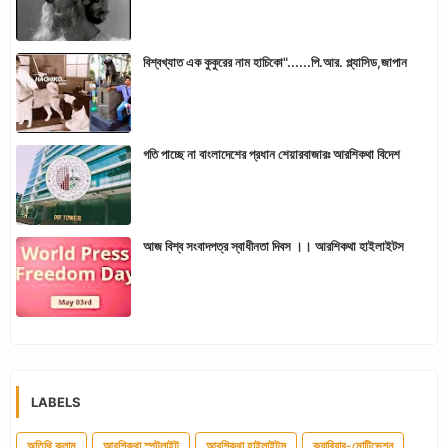
বিশ্বখ্যাত এক কুকুরের নাম হাচিকো"......পি.আর. প্ল্যাসিড,জাপান
গতি পাচ্ছে না বাংলাদেশের প্রধান শেয়ারবাজারঃ আরশিকথা বিদেশ
আজ বিশ্ব সংবাদপত্র স্বাধীনতা দিবস ।। আরশিকথা হাইলাইটস
LABELS
অতিথি কলাম
আরশিকথা স্পটলাইট
আরশিকথা হাইলাইটস
ক্যারিয়ার-মোটিভেশন