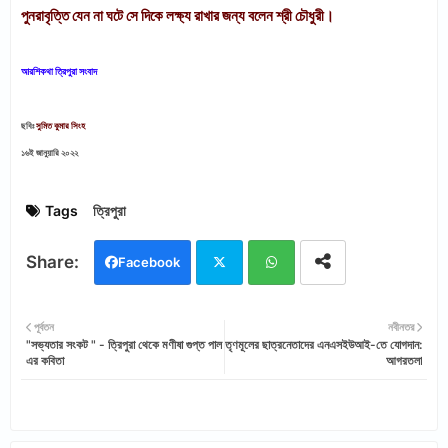
পুনরাবৃত্তি যেন না ঘটে সে দিকে লক্ষ্য রাখার জন্য বলেন শ্রী চৌধুরী।
আরশিকথা ত্রিপুরা সংবাদ
ছবিঃ
সুমিত কুমার সিংহ
১৬ই জানুয়ারি ২০২২
Tags
ত্রিপুরা
Facebook
Twi
Wh
পূর্বতন
নবীনতর
"সভ্যতার সংকট " - ত্রিপুরা থেকে মণীষা গুপ্ত পাল
তৃণমূলের ছাত্রনেতাদের এনএসইউআই-তে যোগদান:
tter
ats
এর কবিতা
আগরতলা
app