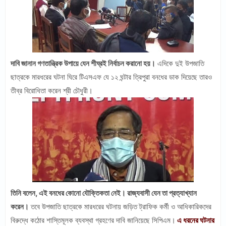
দাবি জানান গণতান্ত্রিক উপায়ে যেন শীঘ্রই নির্বাচন করানো হয়।
এদিকে দুই উপজাতি
ছাত্রকে মারধরের ঘটনা ঘিরে টিএসএফ যে ১২ ঘন্টার ত্রিপুরা বনধের ডাক দিয়েছে তারও
তীব্র বিরোধিতা করেন শ্রী চৌধুরী।
তিনি বলেন, এই বনধের কোনো যৌক্তিকতা নেই। রাজ্যবাসী যেন তা প্রত্যাখ্যান
করেন।
তবে উপজাতি ছাত্রকে মারধরের ঘটনায় জড়িত ট্রাফিক কর্মী ও আধিকারিকদের
বিরুদ্ধে কঠোর শাস্তিমূলক ব্যবস্থা গ্রহণের দাবি জানিয়েছে সিপিএম।
এ ধরনের ঘটনার