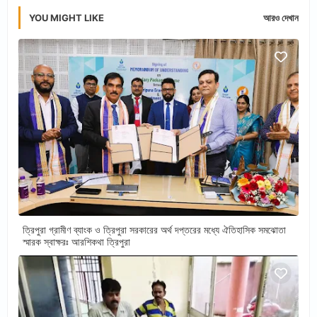
YOU MIGHT LIKE
আরও দেখান
ত্রিপুরা গ্রামীণ ব্যাংক ও ত্রিপুরা সরকারের অর্থ দপ্তরের মধ্যে ঐতিহাসিক সমঝোতা
স্মারক স্বাক্ষরঃ আরশিকথা ত্রিপুরা