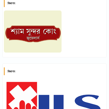
বিজ্ঞাপন
বিজ্ঞাপন