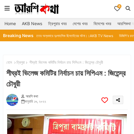
0
Home
AKB News
ত্রিপুরার খবর
দেশের খবর
বিদেশের খবর
আরশিকথা হ
Breaking News
রাতের অন্ধকারে দুঃসাহসিক ছিনতাইয়ের ঘটনা।।AKB TV News
ডিজিপি'র রহস্য মৃত্যুর নিরপেক্ষ ত
হোম
ত্রিপুরা
শীঘ্রই ভিলেজ কমিটির নির্বাচন চায় সিপিএম : জিতেন্দ্র চৌধুরী
শীঘ্রই ভিলেজ কমিটির নির্বাচন চায় সিপিএম : জিতেন্দ্র
চৌধুরী
আরশি কথা
জানুয়ারি ১৬, ২০২২