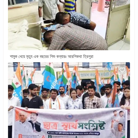
শামুক খেয়ে মৃত্যু এক বছরের শিশু কন্যারঃ আরশিকথা ত্রিপুরা