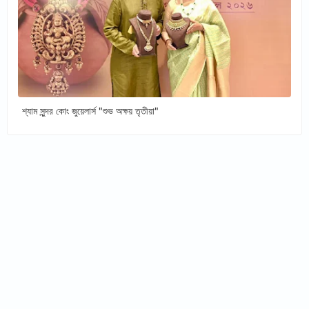
শ্যাম সুন্দর কোং জুয়েলার্স "শুভ অক্ষয় তৃতীয়া"