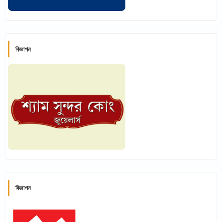
বিজ্ঞাপন
বিজ্ঞাপন