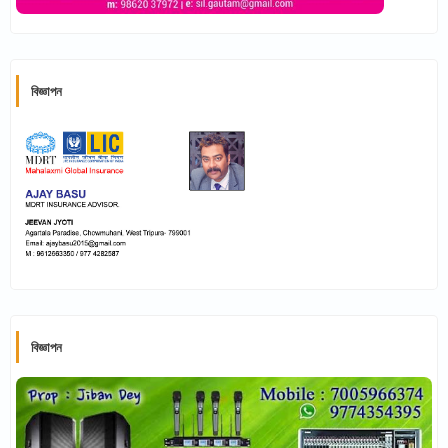
বিজ্ঞাপন
বিজ্ঞাপন