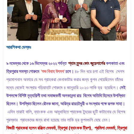
আরশিকথা ডেস্কঃ
৯ নভেম্বর থেকে ১৬ ডিসেম্বর ২০২২ পর্যন্ত
শ্যাম সুন্দর কোং জুয়েলার্সের
কলকাতা এবং
ত্রিপুরার সমস্ত শোরুমে
'শুভ বিবাহ উৎসব'
চলে।
৪৮ দিন ধরে চলা এই বিশেষ সেলস
প্রমোশনাল অফারে যে সব গ্রাহকরা কেনাকাটার করার জন্য কুপন পেয়েছিলেন তাঁদের
মধ্যে থেকেই সংস্থার গড়িয়াহাট শোরুমে ৪ জানুয়ারি ২০২৩ লাকি ড্র হয়েছিল।
সেই
উপলক্ষে বিশিষ্ট নৃত্যশিল্পী তথা সমাজকর্মী অলকানন্দা রায় বিশেষ অতিথি হিসেবে উপস্থিত
ছিলেন।
উপস্থিত ছিলেন রৌনক জানা, অরিত্র রায়চৌধুরী ও সংস্থার পক্ষে রূপক সাহা।
এদিন তারাই বালি, ব্যাংকক এবং আবুধাবিতে প্যাকেজ ট্যুরের ছুটি কাটানোর যে বিশেষ
পুরস্কার গ্রাহকদের জন্য রাখা হয়েছে তার লাকি ড্র কুপনগুলি বেছে নেন।
বিজয়ী গ্রাহকরা হলেন রঞ্জিত দেববর্মা, ত্রিপুরা (ব্যাংকক ট্রিপ), প্রমিলা দেববর্মা, ত্রিপুরা