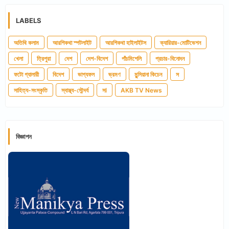
LABELS
অতিথি কলাম
আরশিকথা স্পটলাইট
আরশিকথা হাইলাইটস
ক্যারিয়ার-মোটিভেশন
খেলা
ত্রিপুরা
দেশ
দেশ-বিদেশ
পাঁচমিশেলি
প্রচার-বিনোদন
ফটো গ্যালারী
বিদেশ
ভাগ্যফল
ভ্রমণ
মুন্সিয়ানা কিচেন
স
সাহিত্য-সংস্কৃতি
স্বাস্থ্য-সৌন্দর্য
সl
AKB TV News
বিজ্ঞাপন