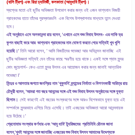
(বালি ট্রিপ) এবং রিয়া চ্যাটার্জী, কলকাতা (আবুধাবি ট্রিপ)।
স্বপ্নের মতো এই ছুটির অভিজ্ঞতা উপভোগ করার জন্য ওই ৩জন ভাগ্যবান বিজয়ী
গ্রাহকদের হাতে তাঁদের পুরস্কারগুলি এক বিশেষ উপস্থাপনার মাধ্যমে তুলে দেওয়া
হবে।
এই অনুষ্ঠানে এসে অলকানন্দা রায় বলেন, 'এখানে এসে শুভ বিবাহ উৎসব- এর লাকি ড্র
কুপন বাছাই করে আর ভাগ্যবান গ্রাহকদের নাম ঘোষণা করতে পেরে সত্যিই খুব খুশি
হয়েছি।'
তিনি আরো বলেন, ' আমি বিজয়ীদের শুভেচ্ছা আর অভিনন্দন জানাচ্ছি এই
ছুটির অভিজ্ঞতা সত্যিই যেন তাঁদের কাছে স্মরণীয় হয়ে থাকে। একই সঙ্গে শ্যাম সুন্দর
কোং জুয়েলার্স- কেও এতো সুন্দর উৎসব এর আয়োজন করার জন্য জানাই আন্তরিক
শুভেচ্ছা I’
সিন্দুর ও আলতার জগতে জনপ্রিয় নাম 'খুকুমনি' ব্র্যান্ডের নির্মাতা ও বিপণনকারী অরিত্র রায়
চৌধুরী বলেন, 'আমরা গত বছর আনন্দের সঙ্গে এই শুভ বিবাহ উৎসব অনুষ্ঠানের সঙ্গে যুক্ত
ছিলাম।
সেই কারণেই এই বছরের সংস্করণের সঙ্গে আরও বিশেষভাবে যুক্ত হয়ে এই
সম্পর্ককে সুন্দরভাবে এগিয়ে নিয়ে এসেছি। তাই এবছরের অভিজ্ঞতা আরো আনন্দদায়ক
হয়ে উঠেছে।'
গ্রেনোমাড সংস্থার কর্ণধার এবং 'আবু ধাবি' ট্যুরিজমের প্রতিনিধি রৌনক জানা
বলেন,'খুবই আনন্দের সঙ্গে জানাচ্ছি এবছরের শুভ বিবাহ উৎসব আমাদের উদ্দেশ্যকে