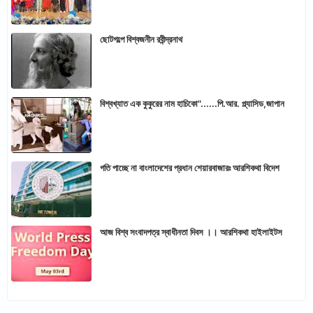
ছোটগল্পে বিশ্বজনীন রবীন্দ্রনাথ
বিশ্বখ্যাত এক কুকুরের নাম হাচিকো"......পি.আর. প্ল্যাসিড,জাপান
গতি পাচ্ছে না বাংলাদেশের প্রধান শেয়ারবাজারঃ আরশিকথা বিদেশ
আজ বিশ্ব সংবাদপত্র স্বাধীনতা দিবস ।। আরশিকথা হাইলাইটস