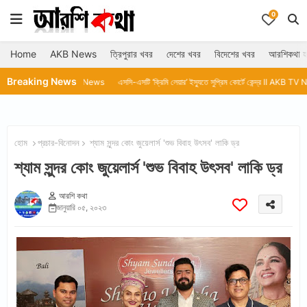
0
Home
AKB News
ত্রিপুরার খবর
দেশের খবর
বিদেশের খবর
আরশিকথা হ
Breaking News
 ll AKB TV News
এসসি-এসটি ‘ক্রিমি লেয়ার’ ইস্যুতে সুপ্রিম কোর্টে কেন্দ্র ll AKB TV News
হোম
প্রচার-বিনোদন
শ্যাম সুন্দর কোং জুয়েলার্স 'শুভ বিবাহ উৎসব' লাকি ড্র
শ্যাম সুন্দর কোং জুয়েলার্স 'শুভ বিবাহ উৎসব' লাকি ড্র
আরশি কথা
জানুয়ারি ০৫, ২০২৩