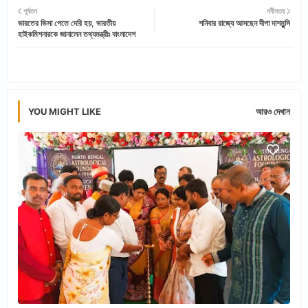
পূর্বতন
নবীনতর
ভারতের ভিসা পেতে দেরি হয়, ভারতীয়
শনিবার রাজ্যে আসছেন দীপা দাশমুন্সি
tter
ats
হাইকমিশনারকে জানালেন তথ্যমন্ত্রীঃ বাংলাদেশ
app
YOU MIGHT LIKE
আরও দেখান