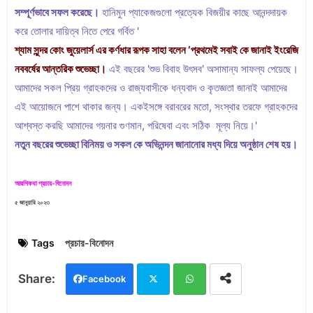
সম্পূর্ণভাবে সফল করেছে।
হানিমুন প্যাকেজগুলো প্রত্যেক বিজয়ীর কাছে আনন্দদায়ক
করে তোলার দায়িত্ব নিতে পেরে গর্বিত '
শ্যাম সুন্দর কোং জুয়েলার্স এর কর্ণধার রূপক সাহা বলেন ‘প্রথমেই সবাই কে জানাই ইংরেজি
নববর্ষের আন্তরিক শুভেচ্ছা।
এই বছরের 'শুভ বিবাহ উৎসব' অসামান্য সাফল্য পেয়েছে।
আমাদের সকল প্রিয় গ্রাহকদের ও রাজ্যবাসীকে ধন্যবাদ ও কৃতজ্ঞতা জানাই আমাদের
এই আয়োজনে পাশে থাকার জন্য। একইসঙ্গে বরাবরের মতো, সংস্থার তরফে গ্রাহকদের
আশ্বস্ত করছি আমাদের গয়নার গুণমান, পরিষেবা এবং সঠিক মূল্য নিয়ে।'
নতুন বছরের শুভেচ্ছা বিনিময় ও সকল কে অভিনন্দন জানানোর মধ্য দিয়ে অনুষ্ঠান শেষ হয়।
আরশিকথা প্রচার-বিনোদন
৫ জানুয়ারি ২০২৩
Tags
প্রচার-বিনোদন
Facebook
Twi
Wh