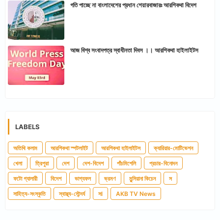
গতি পাচ্ছে না বাংলাদেশের প্রধান শেয়ারবাজারঃ আরশিকথা বিদেশ
আজ বিশ্ব সংবাদপত্র স্বাধীনতা দিবস ।। আরশিকথা হাইলাইটস
LABELS
অতিথি কলাম
আরশিকথা স্পটলাইট
আরশিকথা হাইলাইটস
ক্যারিয়ার-মোটিভেশন
খেলা
ত্রিপুরা
দেশ
দেশ-বিদেশ
পাঁচমিশেলি
প্রচার-বিনোদন
ফটো গ্যালারী
বিদেশ
ভাগ্যফল
ভ্রমণ
মুন্সিয়ানা কিচেন
স
সাহিত্য-সংস্কৃতি
স্বাস্থ্য-সৌন্দর্য
সl
AKB TV News