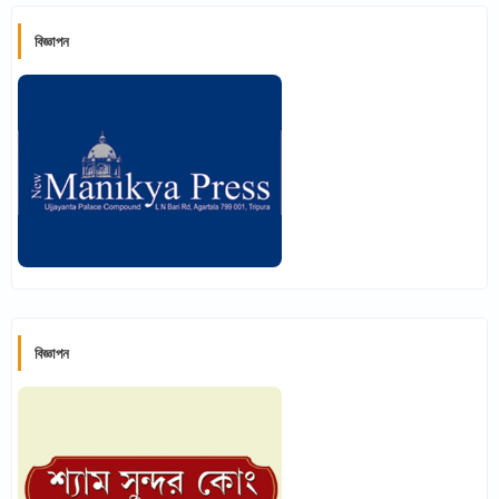
বিজ্ঞাপন
বিজ্ঞাপন