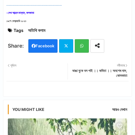
……………………………………….
-সেখ আব্দুল মান্নান, কলকাতা
১৯শে ফেব্রুয়ারি ২০২৩
Tags
অতিথি কলাম
Facebook
Twi
Wh
পূর্বতন
নবীনতর
ভাঙা বুকে বল পাই ।। কবিতা ।। অবশেষ দাস,
tter
ats
কোলকাতা
app
YOU MIGHT LIKE
আরও দেখান