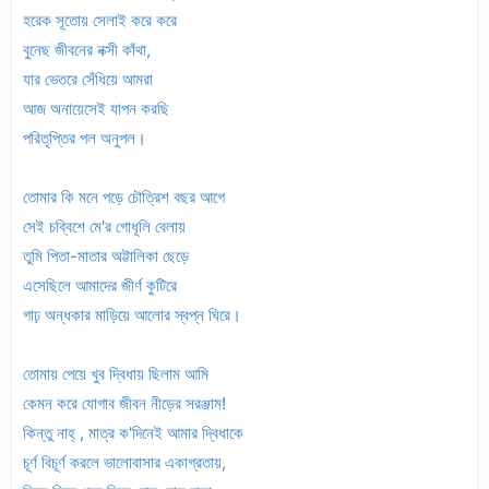
হরেক সূতোয় সেলাই করে করে
বুনেছ জীবনের নক্সী কাঁথা,
যার ভেতরে সেঁধিয়ে আমরা
আজ অনায়েসেই যাপন করছি
পরিতৃপ্তির পল অনুপল।
তোমার কি মনে পড়ে চৌত্রিশ বছর আগে
সেই চব্বিশে মে'র গোধূলি বেলায়
তুমি পিতা-মাতার অট্টালিকা ছেড়ে
এসেছিলে আমাদের জীর্ণ কুটিরে
গাঢ় অন্ধকার মাড়িয়ে আলোর স্বপ্ন ঘিরে।
তোমায় পেয়ে খুব দ্বিধায় ছিলাম আমি
কেমন করে যোগাব জীবন নীড়ের সরঞ্জাম!
কিন্তু নাহ্ , মাত্র ক'দিনেই আমার দ্বিধাকে
চূর্ণ বিচূর্ণ করলে ভালোবাসার একাগ্রতায়,