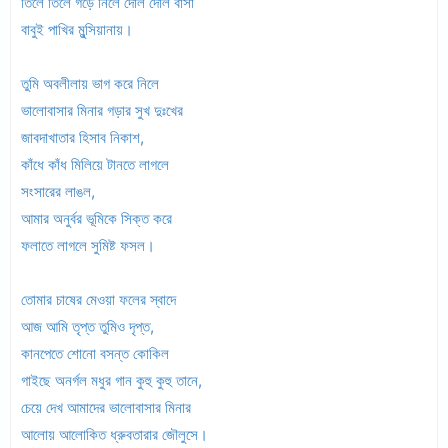
তিলে তিলে গড়ে নিলে দোল দোল বাসা
বাবুই পাখির মুন্সিয়ানায়।
তুমি অবলীলায় ভাগ করে নিলে
ভালোবাসার মিনার গড়ার সুখ দুঃখের
জাবদাখাতার হিসাব নিকাশ,
কাঁধে কাঁধ মিলিয়ে টানতে লাগলে
সংসারের লাঙল,
আমার অনুর্বর ভূমিকে সিক্ত করে
ফলাতে লাগলে সুমিষ্ট ফসল।
তোমার চাষের মেওয়া ফলের স্বাদে
আজ আমি তৃপ্ত তুমিও দৃপ্ত,
কানপেতে শোনো বসন্ত কোকিল
গাইছে অনর্গল মধুর গান কুহু কুহু তানে,
চেয়ে দেখ আমাদের ভালোবাসার মিনার
আলোয় আলোকিত ধ্রুবতারার জৌলুসে।