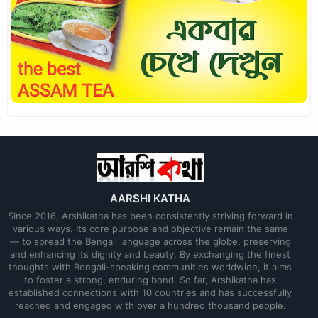
AARSHI KATHA
Since 2016, Arshikatha has been consistently striving forward in
various ways. Its core purpose and objective remain the same
— to spread the Bengali language across the globe, preserving
and enhancing its dignity and beauty. By exchanging the finest
thoughts with Bengali-speaking communities worldwide, it aims
to foster a strong, enduring bond. So far, Arshikatha has
established connections with 10 countries and has successfully
reached and engaged with over a hundred thousand people.