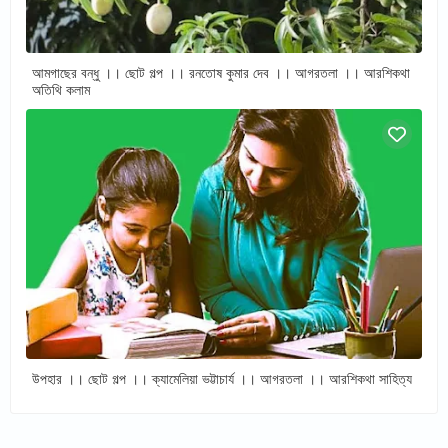
আমগাছের বন্ধু ।। ছোট গল্প ।। রনতোষ কুমার দেব ।। আগরতলা ।। আরশিকথা
অতিথি কলাম
উপহার ।। ছোট গল্প ।। ক্যামেলিয়া ভট্টাচার্য ।। আগরতলা ।। আরশিকথা সাহিত্য