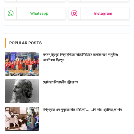
Whatsapp
Instagram
POPULAR POSTS
ভবনস্ ত্রিপুরা বিদ্যামন্দিরের অডিটোরিয়ামে মনোজ্ঞ বরণ অনুষ্ঠানঃ
আরশিকথা ত্রিপুরা
ছোটগল্পে বিশ্বজনীন রবীন্দ্রনাথ
বিশ্বখ্যাত এক কুকুরের নাম হাচিকো"......পি.আর. প্ল্যাসিড,জাপান