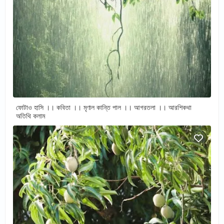
ফোটাও হাসি ।। কবিতা ।। মৃণাল কান্তি পাল ।। আগরতলা ।। আরশিকথা
অতিথি কলাম