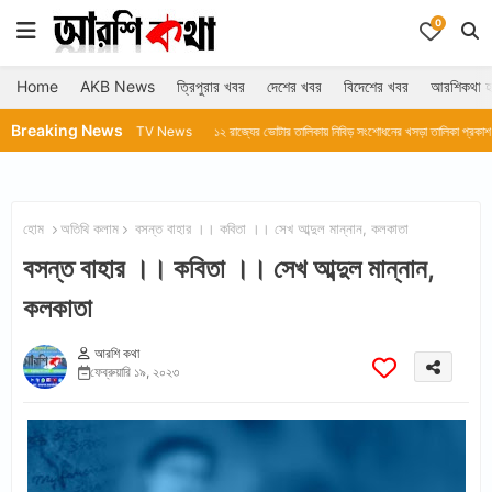
0
Home
AKB News
ত্রিপুরার খবর
দেশের খবর
বিদেশের খবর
আরশিকথা হ
Breaking News
া।।AKB TV News
১২ রাজ্যের ভোটার তালিকায় নিবিড় সংশোধনের খসড়া তালিকা প্রকাশ করল নির্বাচন কমি
হোম
অতিথি কলাম
বসন্ত বাহার ।। কবিতা ।। সেখ আব্দুল মান্নান, কলকাতা
বসন্ত বাহার ।। কবিতা ।। সেখ আব্দুল মান্নান,
কলকাতা
আরশি কথা
ফেব্রুয়ারি ১৯, ২০২৩