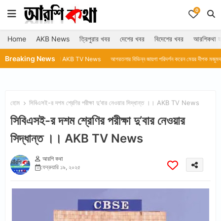
0
Home
AKB News
ত্রিপুরার খবর
দেশের খবর
বিদেশের খবর
আরশিকথা হ
Breaking News
েন রুমা দাসll AKB TV News
আগরতলার বিভিন্ন জায়গা পরিদর্শন করেন মেয়র দীপক মজুমদার ll AKB TV New
হোম
সিবিএসই-র দশম শ্রেণির পরীক্ষা দু’বার নেওয়ার সিদ্ধান্ত ।। AKB TV News
সিবিএসই-র দশম শ্রেণির পরীক্ষা দু’বার নেওয়ার
সিদ্ধান্ত ।। AKB TV News
আরশি কথা
ফেব্রুয়ারি ১৯, ২০২৫