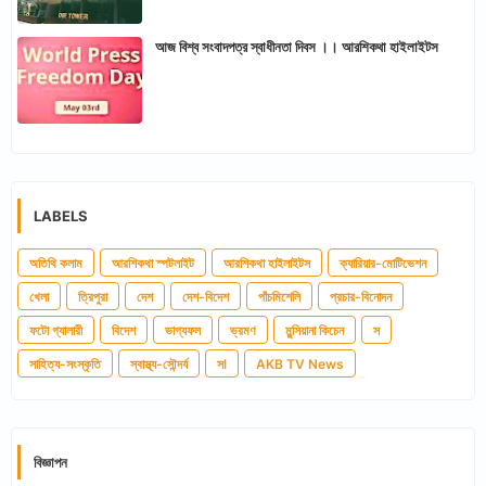
আজ বিশ্ব সংবাদপত্র স্বাধীনতা দিবস ।। আরশিকথা হাইলাইটস
LABELS
অতিথি কলাম
আরশিকথা স্পটলাইট
আরশিকথা হাইলাইটস
ক্যারিয়ার-মোটিভেশন
খেলা
ত্রিপুরা
দেশ
দেশ-বিদেশ
পাঁচমিশেলি
প্রচার-বিনোদন
ফটো গ্যালারী
বিদেশ
ভাগ্যফল
ভ্রমণ
মুন্সিয়ানা কিচেন
স
সাহিত্য-সংস্কৃতি
স্বাস্থ্য-সৌন্দর্য
সl
AKB TV News
বিজ্ঞাপন