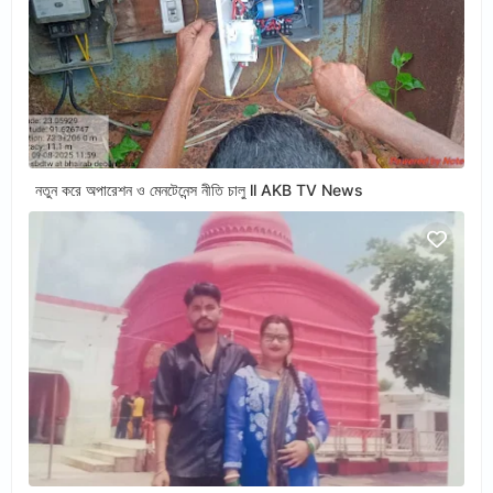
নতুন করে অপারেশন ও মেনটেনেন্স নীতি চালু ll AKB TV News