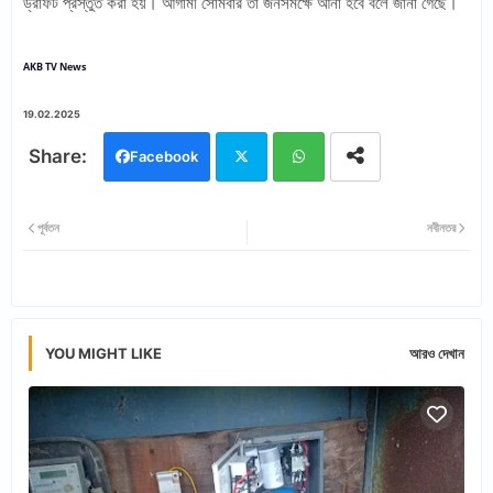
ড্রাফট প্রস্তুত করা হয়। আগামী সোমবার তা জনসমক্ষে আনা হবে বলে জানা গেছে।
AKB TV News
19.02.2025
Facebook
Twi
Wh
পূর্বতন
নবীনতর
tter
ats
app
YOU MIGHT LIKE
আরও দেখান