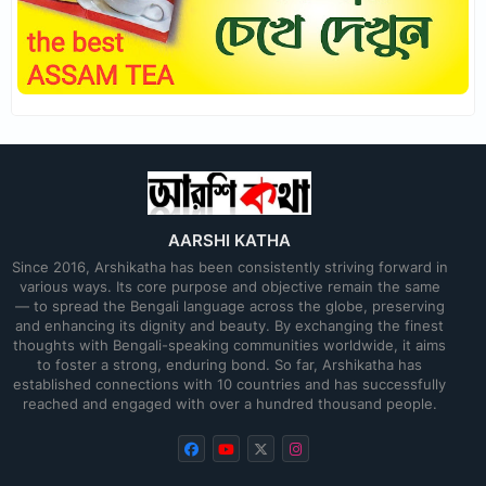
AARSHI KATHA
Since 2016, Arshikatha has been consistently striving forward in
various ways. Its core purpose and objective remain the same
— to spread the Bengali language across the globe, preserving
and enhancing its dignity and beauty. By exchanging the finest
thoughts with Bengali-speaking communities worldwide, it aims
to foster a strong, enduring bond. So far, Arshikatha has
established connections with 10 countries and has successfully
reached and engaged with over a hundred thousand people.