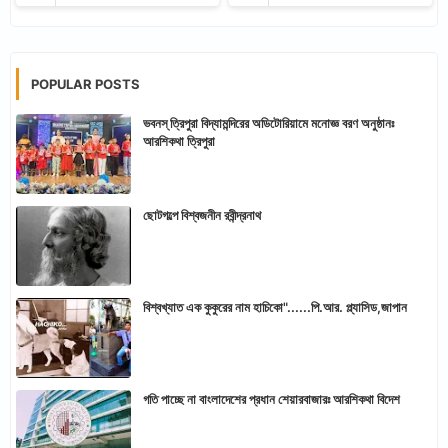
POPULAR POSTS
ভবনস্ ত্রিপুরা বিদ্যামন্দিরের অডিটোরিয়ামে মনোজ্ঞ বরণ অনুষ্ঠানঃ
আরশিকথা ত্রিপুরা
ছোটগল্পে বিশ্বজনীন রবীন্দ্রনাথ
বিশ্বখ্যাত এক কুকুরের নাম হাচিকো"......পি.আর. প্ল্যাসিড,জাপান
গতি পাচ্ছে না বাংলাদেশের প্রধান শেয়ারবাজারঃ আরশিকথা বিদেশ