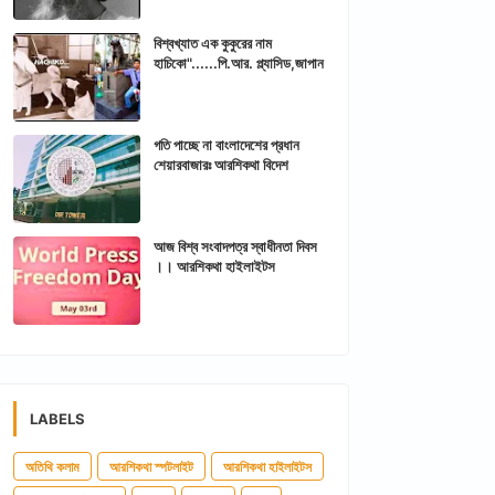
বিশ্বখ্যাত এক কুকুরের নাম
হাচিকো"......পি.আর. প্ল্যাসিড,জাপান
গতি পাচ্ছে না বাংলাদেশের প্রধান
শেয়ারবাজারঃ আরশিকথা বিদেশ
আজ বিশ্ব সংবাদপত্র স্বাধীনতা দিবস
।। আরশিকথা হাইলাইটস
LABELS
অতিথি কলাম
আরশিকথা স্পটলাইট
আরশিকথা হাইলাইটস