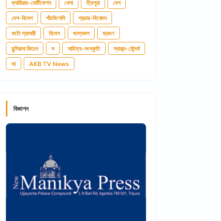
ক্যারিয়ার-মোটিভেশন
খেলা
ত্রিপুরা
দেশ
দেশ-বিদেশ
পাঁচমিশেলি
প্রচার-বিনোদন
ফটো গ্যালারী
বিদেশ
ভাগ্যফল
ভ্রমণ
মুন্সিয়ানা কিচেন
স
সাহিত্য-সংস্কৃতি
স্বাস্থ্য-সৌন্দর্য
সl
AKB TV News
বিজ্ঞাপন