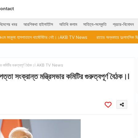
ontact
বিদেশের খবর
আরশিকথা হাইলাইটস
অতিথি কলাম
সাহিত্য-সংস্কৃতি
প্রচার-বিনোদন
ে থার্মোমিটার নেই।।AKB TV News
রাতের অন্ধকারে দুঃসাহসিক ছিনতাইয়ের ঘটনা।
্রিসভার কমিটির গুরুত্বপূর্ণ বৈঠক।l AKB TV News
াপত্তা সংক্রান্ত মন্ত্রিসভার কমিটির গুরুত্বপূর্ণ বৈঠক।l