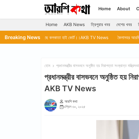
Home
About
C
Home
AKB News
ত্রিপুরার খবর
দেশের খবর
Breaking News
 পেতে চলেছে কলকাতা হাই কোর্ট।।AKB TV News
কৈলাসহর আরজিএম মহকুমা হাসপাতাল
হোম
প্রধানমন্ত্রীর বাসভবনে অনুষ্ঠিত হয় নিরাপত্তা সংক্রান্ত মন্ত
প্রধানমন্ত্রীর বাসভবনে অনুষ্ঠিত হয় নির
AKB TV News
আরশি কথা
এপ্রিল ৩০, ২০২৫