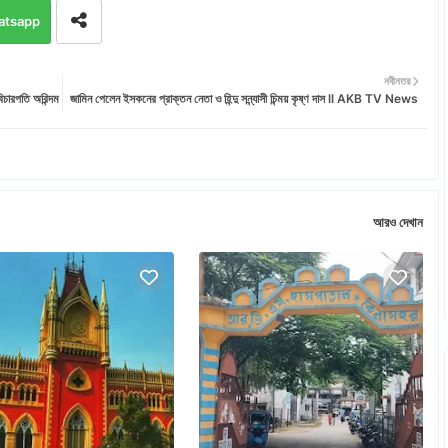
atsapp
নবীনতর
িচারপতি অরিন্দম
জামিন পেলেন ইসকনের প্রাক্তন নেতা ও হিন্দু সন্ন্যাসী চিন্ময় কৃষ্ণ দাস ll AKB TV News
আরও দেখান