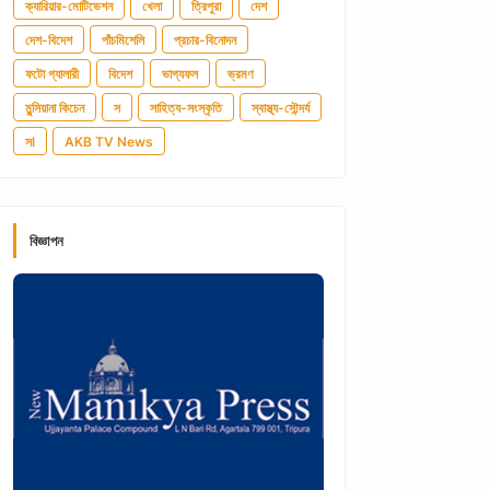
ক্যারিয়ার-মোটিভেশন
খেলা
ত্রিপুরা
দেশ
দেশ-বিদেশ
পাঁচমিশেলি
প্রচার-বিনোদন
ফটো গ্যালারী
বিদেশ
ভাগ্যফল
ভ্রমণ
মুন্সিয়ানা কিচেন
স
সাহিত্য-সংস্কৃতি
স্বাস্থ্য-সৌন্দর্য
সl
AKB TV News
বিজ্ঞাপন