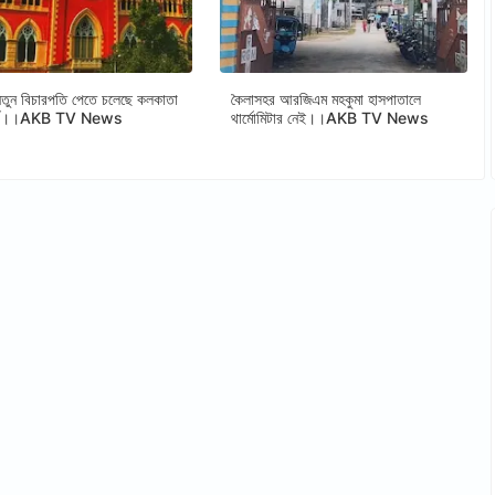
ুন বিচারপতি পেতে চলেছে কলকাতা
কৈলাসহর আরজিএম মহকুমা হাসপাতালে
োর্ট।।AKB TV News
থার্মোমিটার নেই।।AKB TV News