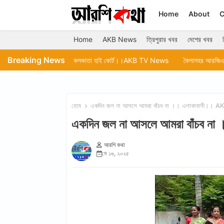
Home
About
C
Home
AKB News
ত্রিপুরার খবর
দেশের খবর
Breaking News
েতে চলেছে কলকাতা হাই কোর্ট।।AKB TV News
কৈলাসহর আরজিএম মহকুমা হাসপাতালে 
হোম
একদিন জল না আসলে আমরা বাঁচব না ।। এলাকাবাসী।।
একদিন জল না আসলে আমরা বাঁচব
আরশি কথা
মে ১৬, ২০২৫