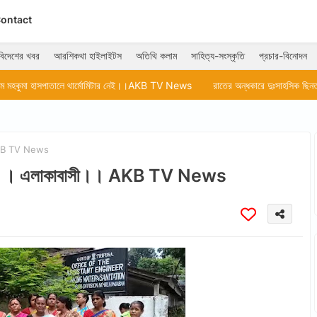
ontact
বিদেশের খবর
আরশিকথা হাইলাইটস
অতিথি কলাম
সাহিত্য-সংস্কৃতি
প্রচার-বিনোদন
থার্মোমিটার নেই।।AKB TV News
রাতের অন্ধকারে দুঃসাহসিক ছিনতাইয়ের ঘটনা।।A
 AKB TV News
 না ।। এলাকাবাসী।। AKB TV News