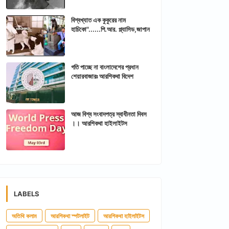
বিশ্বখ্যাত এক কুকুরের নাম
হাচিকো"......পি.আর. প্ল্যাসিড,জাপান
গতি পাচ্ছে না বাংলাদেশের প্রধান
শেয়ারবাজারঃ আরশিকথা বিদেশ
আজ বিশ্ব সংবাদপত্র স্বাধীনতা দিবস
।। আরশিকথা হাইলাইটস
LABELS
অতিথি কলাম
আরশিকথা স্পটলাইট
আরশিকথা হাইলাইটস