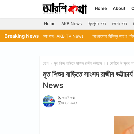
Home
About
C
Home
AKB News
ত্রিপুরার খবর
দেশের খবর
Breaking News
 কাটাচ্ছেন রুমা দাসll AKB TV News
আগরতলার বিভিন্ন জায়গা পরিদর্শন করেন মেয়র দী
হোম
মৃত শিশুর বাড়িতে সাংসদ রাজীব ভট্টাচার্য ।। দোষীকে উপযু
মৃত শিশুর বাড়িতে সাংসদ রাজীব ভট্টা
News
আরশি কথা
মে ২৮, ২০২৫