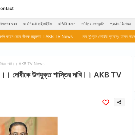
ontact
বিদেশের খবর
আরশিকথা হাইলাইটস
অতিথি কলাম
সাহিত্য-সংস্কৃতি
প্রচার-বিনোদন
পক মজুমদার ll AKB TV News
ফের সুপ্রিম কোর্টের দ্বারস্থ হলেন সাংসদ অভিষেক বন্দ্যো
ক্ত শাস্তির দাবি।। AKB TV News
চার্য ।। দোষীকে উপযুক্ত শাস্তির দাবি।। AKB TV