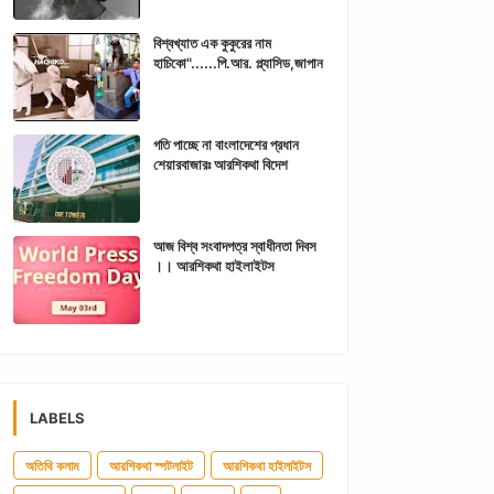
বিশ্বখ্যাত এক কুকুরের নাম
হাচিকো"......পি.আর. প্ল্যাসিড,জাপান
গতি পাচ্ছে না বাংলাদেশের প্রধান
শেয়ারবাজারঃ আরশিকথা বিদেশ
আজ বিশ্ব সংবাদপত্র স্বাধীনতা দিবস
।। আরশিকথা হাইলাইটস
LABELS
অতিথি কলাম
আরশিকথা স্পটলাইট
আরশিকথা হাইলাইটস