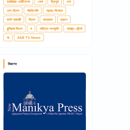
ক্যারিয়ার-মোটিভেশন
খেলা
ত্রিপুরা
দেশ
দেশ-বিদেশ
পাঁচমিশেলি
প্রচার-বিনোদন
ফটো গ্যালারী
বিদেশ
ভাগ্যফল
ভ্রমণ
মুন্সিয়ানা কিচেন
স
সাহিত্য-সংস্কৃতি
স্বাস্থ্য-সৌন্দর্য
সl
AKB TV News
বিজ্ঞাপন