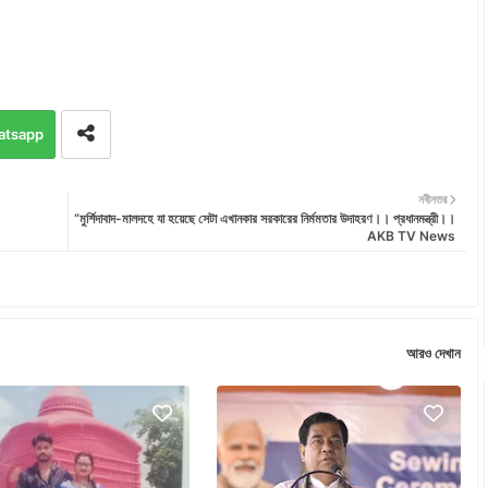
atsapp
নবীনতর
“মুর্শিদাবাদ-মালদহে যা হয়েছে সেটা এখানকার সরকারের নির্মমতার উদাহরণ।। প্রধানমন্ত্রী।।
AKB TV News
আরও দেখান