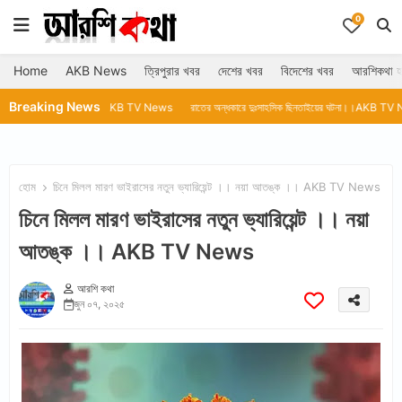
0
Home
AKB News
ত্রিপুরার খবর
দেশের খবর
বিদেশের খবর
আরশিকথা হ
Breaking News
ার নেই।।AKB TV News
রাতের অন্ধকারে দুঃসাহসিক ছিনতাইয়ের ঘটনা।।AKB TV News
ডিজিপি'র রহ
হোম
চিনে মিলল মারণ ভাইরাসের নতুন ভ্যারিয়েন্ট ।। নয়া আতঙ্ক ।। AKB TV News
চিনে মিলল মারণ ভাইরাসের নতুন ভ্যারিয়েন্ট ।। নয়া
আতঙ্ক ।। AKB TV News
আরশি কথা
জুন ০৭, ২০২৫