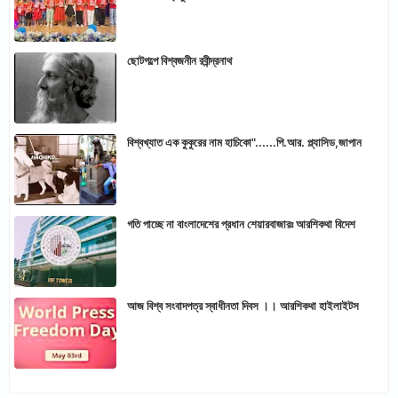
ছোটগল্পে বিশ্বজনীন রবীন্দ্রনাথ
বিশ্বখ্যাত এক কুকুরের নাম হাচিকো"......পি.আর. প্ল্যাসিড,জাপান
গতি পাচ্ছে না বাংলাদেশের প্রধান শেয়ারবাজারঃ আরশিকথা বিদেশ
আজ বিশ্ব সংবাদপত্র স্বাধীনতা দিবস ।। আরশিকথা হাইলাইটস