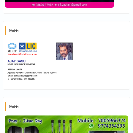
বিজ্ঞাপন
বিজ্ঞাপন