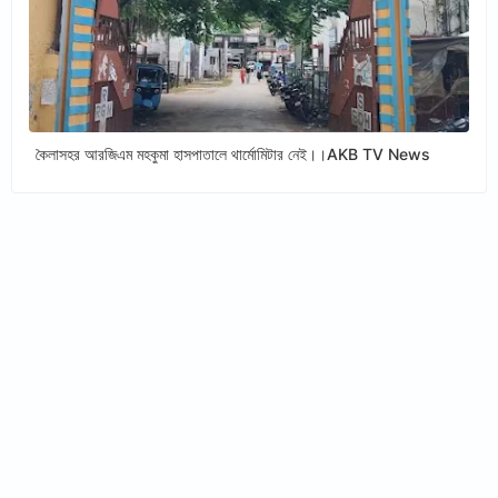
কৈলাসহর আরজিএম মহকুমা হাসপাতালে থার্মোমিটার নেই।।AKB TV News