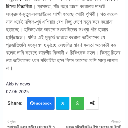
চিনের বিজ্ঞানীরা।
প্রসঙ্গত, পাঁচ বছর আগে করোনার দাপটে
সংক্রমণ-মৃত্যু-লকডাউনের সাক্ষী হয়েছে গোটা পৃথিবী। গত কয়েক
মাস ধরেই দক্ষিণ-পূর্ব এশিয়ার বেশ কিছু দেশে নতুন করে করোনা
ছড়াচ্ছে। ইতিমধ্যেই ভারতে সংক্রমিতের সংখ্যা পাঁচ হাজার
ছাড়িয়েছে। যদিও এই মুহূর্তে ভারতে করোনা ভাইরাসের যে
প্রজাতিগুলি সংক্রমণ ছড়াচ্ছে সেগুলির মারণ ক্ষমতা অনেকটা কম
বলেই দাবি করেছে ভারতীয় বিজ্ঞানী ও চিকিৎসক মহল। কিন্তু চিনের
নয়া ভাইরাসের ধরন পরিবর্তিত হলে বিপদ আসতে বেশি সময় লাগবে
না।
Akb tv news
07.06.2025
Facebook
Twi
Wh
পূর্বতন
নবীনতর
প্রধানমন্ত্রী নরেন্দ্র মোদীকে ফোন করে জি-৭
ভারতের দারিদ্রসীমা নিয়ে বিশ্ব ব্যাঙ্কের নয়া রিপোর্ট
tter
ats