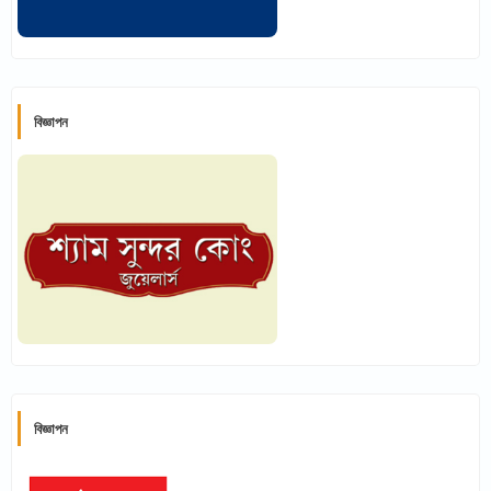
বিজ্ঞাপন
বিজ্ঞাপন