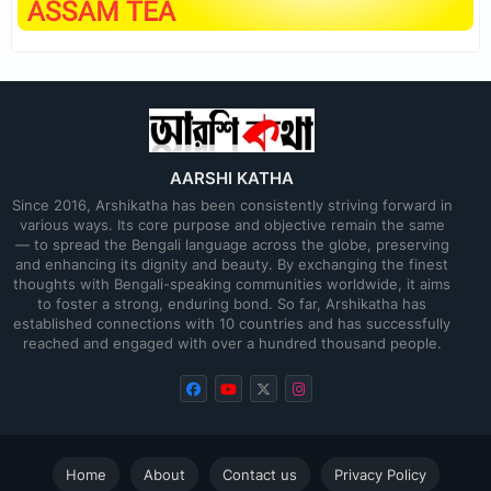
AARSHI KATHA
Since 2016, Arshikatha has been consistently striving forward in
various ways. Its core purpose and objective remain the same
— to spread the Bengali language across the globe, preserving
and enhancing its dignity and beauty. By exchanging the finest
thoughts with Bengali-speaking communities worldwide, it aims
to foster a strong, enduring bond. So far, Arshikatha has
established connections with 10 countries and has successfully
reached and engaged with over a hundred thousand people.
Home
About
Contact us
Privacy Policy