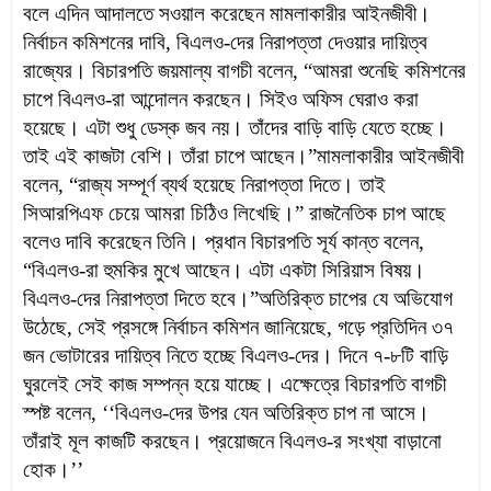
বলে এদিন আদালতে সওয়াল করেছেন মামলাকারীর আইনজীবী।
নির্বাচন কমিশনের দাবি, বিএলও-দের নিরাপত্তা দেওয়ার দায়িত্ব
রাজ্যের। বিচারপতি জয়মাল্য বাগচী বলেন,
“আমরা শুনেছি কমিশনের
চাপে বিএলও-রা আন্দোলন করছেন। সিইও অফিস ঘেরাও করা
হয়েছে। এটা শুধু ডেস্ক জব নয়। তাঁদের বাড়ি বাড়ি যেতে হচ্ছে।
তাই এই কাজটা বেশি। তাঁরা চাপে আছেন।”
মামলাকারীর আইনজীবী
বলেন,
“রাজ্য সম্পূর্ণ ব্যর্থ হয়েছে নিরাপত্তা দিতে। তাই
সিআরপিএফ চেয়ে আমরা চিঠিও লিখেছি।”
রাজনৈতিক চাপ আছে
বলেও দাবি করেছেন তিনি। প্রধান বিচারপতি সূর্য কান্ত বলেন,
“বিএলও-রা হুমকির মুখে আছেন। এটা একটা সিরিয়াস বিষয়।
বিএলও-দের নিরাপত্তা দিতে হবে।”অতিরিক্ত চাপের যে অভিযোগ
উঠেছে, সেই প্রসঙ্গে নির্বাচন কমিশন জানিয়েছে, গড়ে প্রতিদিন ৩৭
জন ভোটারের দায়িত্ব নিতে হচ্ছে বিএলও-দের। দিনে ৭-৮টি বাড়ি
ঘুরলেই সেই কাজ সম্পন্ন হয়ে যাচ্ছে। এক্ষেত্রে বিচারপতি বাগচী
স্পষ্ট বলেন,
‘‘বিএলও-দের উপর যেন অতিরিক্ত চাপ না আসে।
তাঁরাই মূল কাজটি করছেন। প্রয়োজনে বিএলও-র সংখ্যা বাড়ানো
হোক।’
’