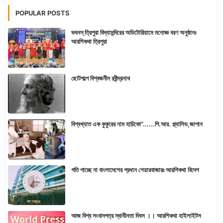
POPULAR POSTS
ভবনস্ ত্রিপুরা বিদ্যামন্দিরের অডিটোরিয়ামে মনোজ্ঞ বরণ অনুষ্ঠানঃ
আরশিকথা ত্রিপুরা
ছোটগল্পে বিশ্বজনীন রবীন্দ্রনাথ
বিশ্বখ্যাত এক কুকুরের নাম হাচিকো"......পি.আর. প্ল্যাসিড,জাপান
গতি পাচ্ছে না বাংলাদেশের প্রধান শেয়ারবাজারঃ আরশিকথা বিদেশ
আজ বিশ্ব সংবাদপত্র স্বাধীনতা দিবস ।। আরশিকথা হাইলাইটস