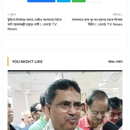
Twi
Wh
পূর্বতন
নবীনতর
ইন্ডিগো বিপর্যয়ের আবহে এনডিএ সাংসদদের বৈঠকে
কৈলাসহরে ব্লক যুব কংগ্রেসের তরফে বিক্ষোভ
tter
ats
বার্তা প্রধানমন্ত্রী নরেন্দ্র মোদী।।AKB TV
মিছিল।।AKB TV News
News
app
YOU MIGHT LIKE
আরও দেখান