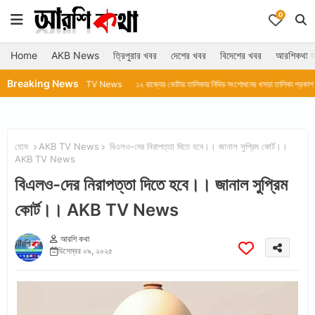
0
Home
AKB News
ত্রিপুরার খবর
দেশের খবর
বিদেশের খবর
আরশিকথা হ
Breaking News
।।AKB TV News
১২ রাজ্যের ভোটার তালিকায় নিবিড় সংশোধনের খসড়া তালিকা প্রকাশ করল নির্বাচন কমিশ
হোম
AKB TV News
বিএলও-দের নিরাপত্তা দিতে হবে।। জানাল সুপ্রিম কোর্ট।।
AKB TV News
বিএলও-দের নিরাপত্তা দিতে হবে।। জানাল সুপ্রিম
কোর্ট।। AKB TV News
আরশি কথা
ডিসেম্বর ০৯, ২০২৫