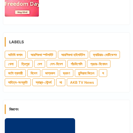
LABELS
অতিথি কলাম
আরশিকথা স্পটলাইট
আরশিকথা হাইলাইটস
ক্যারিয়ার-মোটিভেশন
খেলা
ত্রিপুরা
দেশ
দেশ-বিদেশ
পাঁচমিশেলি
প্রচার-বিনোদন
ফটো গ্যালারী
বিদেশ
ভাগ্যফল
ভ্রমণ
মুন্সিয়ানা কিচেন
স
সাহিত্য-সংস্কৃতি
স্বাস্থ্য-সৌন্দর্য
সl
AKB TV News
বিজ্ঞাপন