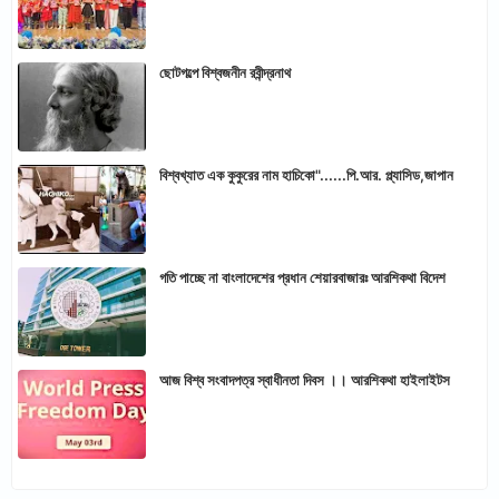
ছোটগল্পে বিশ্বজনীন রবীন্দ্রনাথ
বিশ্বখ্যাত এক কুকুরের নাম হাচিকো"......পি.আর. প্ল্যাসিড,জাপান
গতি পাচ্ছে না বাংলাদেশের প্রধান শেয়ারবাজারঃ আরশিকথা বিদেশ
আজ বিশ্ব সংবাদপত্র স্বাধীনতা দিবস ।। আরশিকথা হাইলাইটস