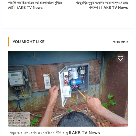
আর জি কর নিয়ে দায়ের করা মামলা ছাড়ল সুপ্রিম
প্রভুবাড়ির পুকুর সংস্কার করার লক্ষ্যে মেয়রের
tter
ats
কোর্ট।।AKB TV News
পদক্ষেপ।। AKB TV News
app
YOU MIGHT LIKE
আরও দেখান
নতুন করে অপারেশন ও মেনটেনেন্স নীতি চালু ll AKB TV News