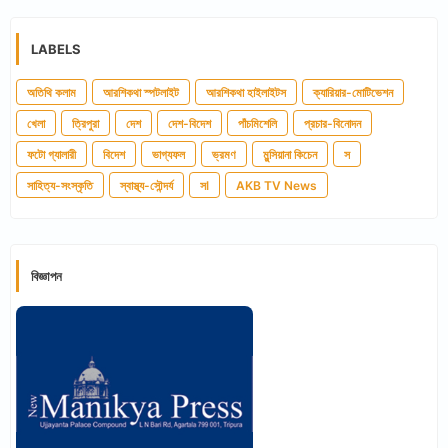
LABELS
অতিথি কলাম
আরশিকথা স্পটলাইট
আরশিকথা হাইলাইটস
ক্যারিয়ার-মোটিভেশন
খেলা
ত্রিপুরা
দেশ
দেশ-বিদেশ
পাঁচমিশেলি
প্রচার-বিনোদন
ফটো গ্যালারী
বিদেশ
ভাগ্যফল
ভ্রমণ
মুন্সিয়ানা কিচেন
স
সাহিত্য-সংস্কৃতি
স্বাস্থ্য-সৌন্দর্য
সl
AKB TV News
বিজ্ঞাপন