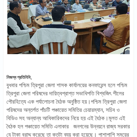
নিজস্ব প্রতিনিধি,
বুধবার পশ্চিম ত্রিপুরা জেলা শাসক কার্যালয়ের কনফারেন্স হলে পশ্চিম
ত্রিপুরা জেলা পরিষদের দায়িত্বপ্রাপ্ত সভাধিপতি বিশ্বজিৎ শীলের
পৌরহিত্যে এক পর্যালোচনা বৈঠক অনুষ্ঠিত হয়।পশ্চিম ত্রিপুরা জেলা
পরিষদের অন্তর্গত পাঁচটি পঞ্চায়েত সমিতির চেয়ারম্যান, সচিব ও
বিডিও সহ অন্যান্য আধিকারিকদের নিয়ে হয় এই বৈঠক।মূলত এই
বৈঠক হল পঞ্চায়েত সমিতি এলাকার জনগনের উন্নয়নে রাজ্য সরকার
যে টাকা বরাদ্দ করেছে তা কতটা ব্যয় করা হয়েছে। পাশাপাশি সময়ের