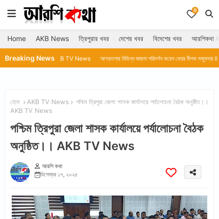
0
Home
AKB News
ত্রিপুরার খবর
দেশের খবর
বিদেশের খবর
আরশিকথা হ
Breaking News
 রুমা দাসll AKB TV News
আগরতলার বিভিন্ন জায়গা পরিদর্শন করেন মেয়র দীপক মজুমদার ll AKB TV News
হোম
AKB TV News
পশ্চিম ত্রিপুরা জেলা শাসক কার্যালয়ে পর্যালোচনা বৈঠক অনুষ্ঠিত।।
AKB TV News
পশ্চিম ত্রিপুরা জেলা শাসক কার্যালয়ে পর্যালোচনা বৈঠক
অনুষ্ঠিত।। AKB TV News
আরশি কথা
ডিসেম্বর ১৭, ২০২৫