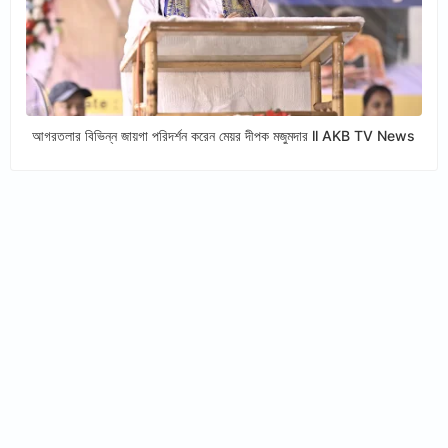
আগরতলার বিভিন্ন জায়গা পরিদর্শন করেন মেয়র দীপক মজুমদার ll AKB TV News